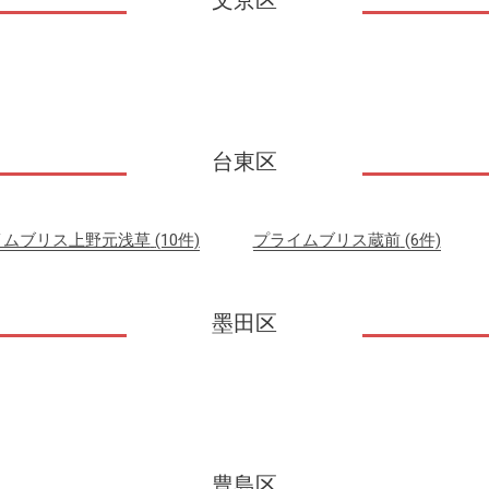
文京区
台東区
イムブリス上野元浅草
(10件)
プライムブリス蔵前
(6件)
墨田区
豊島区