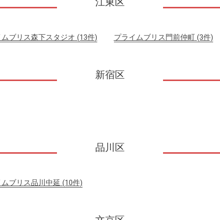
江東区
イムブリス森下スタジオ
(13件)
プライムブリス門前仲町
(3件)
新宿区
品川区
イムブリス品川中延
(10件)