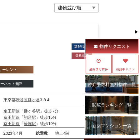
物件リクエスト
築5年以内
還元率UP
最近見た物件
検討中リスト
リーレント
ターネット無料
仲介手数料無料物件一覧
東京都
渋谷区
幡ヶ谷
3-8-4
閲覧ランキング一覧
京王新線
「
幡ヶ谷駅
」徒歩7分
京王新線
「
初台駅
」徒歩15分
京王新線
「
笹塚駅
」徒歩19分
新築マンション一覧
2023年4月
総階数
地上4階