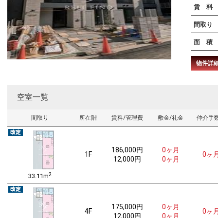
賃 料
間取り
面 積
物件詳
空室一覧
間取り
所在階
賃料/管理費
敷金/礼金
仲介手
186,000
円
0ヶ月
1F
0ヶ
12,000円
0ヶ月
2
33.11m
175,000
円
0ヶ月
4F
0ヶ
12,000円
0ヶ月