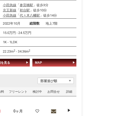
小田急線
「
参宮橋駅
」徒歩3分
京王新線
「
初台駅
」徒歩10分
小田急線
「
代々木八幡駅
」徒歩14分
2022年10月
総階数
地上7階
15.0万円 - 24.5万円
1K - 1LDK
2
2
22.23m
- 34.36m
細を見る
MAP
数料
フリーレント
検討中
お問合せ
詳細
月
0ヶ月