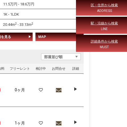
11.5万円 - 18.6万円
区・住所から検索
ADDRESS
1K - 1LDK
駅・沿線から検索
2
2
20.44m
- 33.13m
LINE
細を見る
MAP
詳細条件から検索
MUST
数料
フリーレント
検討中
お問合せ
詳細
月
0ヶ月
月
1ヶ月