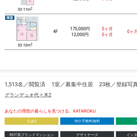
2
33.11m
175,000
円
0ヶ月
4F
0ヶ
12,000円
0ヶ月
2
33.13m
1,513名／閲覧済
1室／募集中住居
23枚／登録写
グランデュオ代々木2
あなたの理想の暮らしを見つける。KATAROKU
礼金0
仲介手数料無料
REIT系ブランドマンション
デザイナーズ
イン