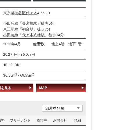
東京都
渋谷区
代々木
4-56-10
小田急線
「
参宮橋駅
」徒歩5分
京王新線
「
初台駅
」徒歩7分
小田急線
「
代々木八幡駅
」徒歩14分
2023年4月
総階数
地上4階 地下1階
20.2万円 - 35.0万円
1R - 2LDK
2
2
36.55m
- 69.55m
細を見る
MAP
数料
フリーレント
検討中
お問合せ
詳細