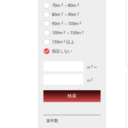
2
2
70m
～80m
2
2
80m
～90m
2
2
90m
～100m
2
2
100m
～150m
2
150m
以上
指定しない
2
m
〜
2
m
築年数