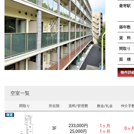
最寄駅
築年数
賃 料
間取り
面 積
物件詳
空室一覧
間取り
所在階
賃料/管理費
敷金/礼金
仲介手
233,000
円
1ヶ月
3F
0ヶ
25,000円
1ヶ月