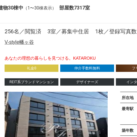
建物30棟中
部屋数7317室
（1〜30棟表示）
256名／閲覧済
3室／募集中住居
1枚／登録写真数
V-style幡ヶ谷
あなたの理想の暮らしを見つける。KATAROKU
礼金0
仲介手数料無料
フ
REIT系ブランドマンション
デザイナーズ
イン
所在地
最寄駅
築年数