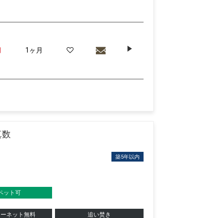
月
1ヶ月
真数
築5年以内
ペット可
ターネット無料
追い焚き