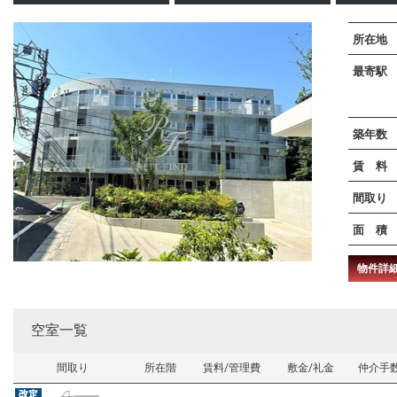
所在地
最寄駅
築年数
賃 料
間取り
面 積
物件詳
空室一覧
間取り
所在階
賃料/管理費
敷金/礼金
仲介手