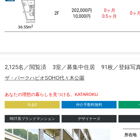
202,000
円
0ヶ月
2F
0ヶ
10,000円
0.5ヶ月
2
36.55m
2,125名／閲覧済
3室／募集中住居
91枚／登録写
ザ・パークハビオSOHO代々木公園
あなたの理想の暮らしを見つける。KATAROKU
礼金0
仲介手数料無料
REIT系ブランドマンション
デザイナーズ
所在地