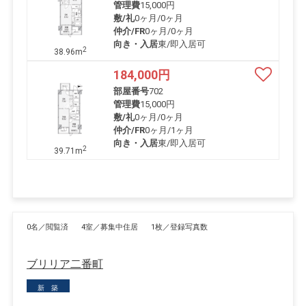
管理費
15,000円
敷/礼
0ヶ月
/
0ヶ月
仲介/FR
0ヶ月
/
0ヶ月
向き・入居
東/即入居可
2
38.96m
184,000
円
部屋番号
702
管理費
15,000円
敷/礼
0ヶ月
/
0ヶ月
仲介/FR
0ヶ月
/
1ヶ月
向き・入居
東/即入居可
2
39.71m
0名／閲覧済
4室／募集中住居
1枚／登録写真数
ブリリア二番町
新 築