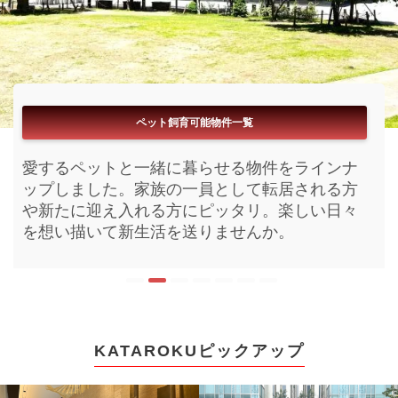
フリーレント付き物件一覧
ペット飼育可能物件一覧
ブランドマンション一覧
パノラマ360°内見一覧
リアルタイム更新一覧
閲覧数ランキング一覧
駅近物件一覧
お家賃無料期間が付いている物件をラインナッ
愛するペットと一緒に暮らせる物件をラインナ
今まさに募集開始となった物件をラインナップ
今KATAROKU内で注目されいてる物件を閲覧数
まるで内見をしているようなパノラマ搭載物件
最寄り駅からサクッと帰宅が出来る物件をライ
ブランド化された高級賃貸をラインナップしま
プしました。初期費用を減らし新しい家具家電
ップしました。家族の一員として転居される方
しました。鮮度の良い活きた情報がここにはあ
順にラインナップしました。人気の物件は時期
をラインナップしました。現地内見前にイメー
ンナップしました。目まぐるしく進む毎日に少
した。快適な新生活を送る為の設備や充実のル
を揃えるのもお引越しの醍醐味。この機会にい
や新たに迎え入れる方にピッタリ。楽しい日々
ります。皆さまのお部屋探しにお役立て下さ
を問わずお申込みまで早くなりがちです。お好
ジを膨らませ現地でイメージをかためる。より
しでも早い休息を。おうち時間を充実させてみ
ームプランからお選びいただけます。素敵な
かがでしょうか。
を想い描いて新生活を送りませんか。
い。
みに合う物件の確保にご活用下さい。
効率的なお部屋探しとなるような空間をお届け
ませんか。
日々は素敵な新居から始まります。
します。
KATAROKUピックアップ