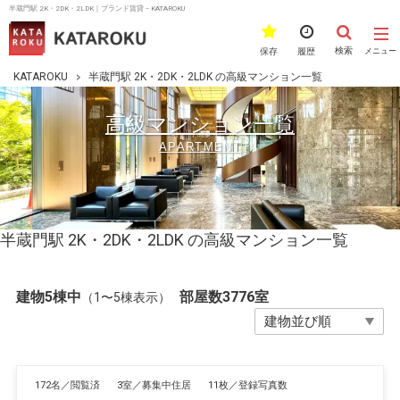
半蔵門駅 2K・2DK・2LDK｜ブランド賃貸－KATAROKU
検索
保存
履歴
メニュー
KATAROKU
半蔵門駅 2K・2DK・2LDK の高級マンション一覧
高級マンション一覧
APARTMENT
半蔵門駅 2K・2DK・2LDK の高級マンション一覧
建物5棟中
部屋数3776室
（1〜5棟表示）
172名／閲覧済
3室／募集中住居
11枚／登録写真数