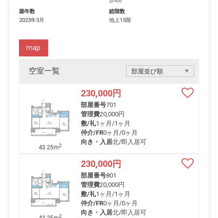
歩6分
築年数
総階数
2023年3月
地上15階
map
空室一覧
230,000
円
部屋番号
701
管理費
20,000円
敷/礼
1ヶ月
/
1ヶ月
仲介/FR
0ヶ月
/
0ヶ月
向き・入居
北/即入居可
2
43.25m
230,000
円
部屋番号
801
管理費
20,000円
敷/礼
1ヶ月
/
1ヶ月
仲介/FR
0ヶ月
/
0ヶ月
向き・入居
北/即入居可
2