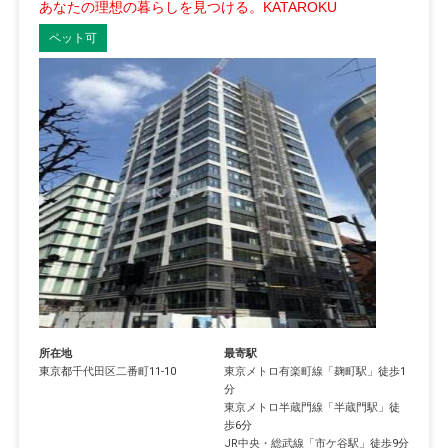
あなたの理想の暮らしを見つける。KATAROKU
ペット可
所在地
最寄駅
東京都
千代田区
二番町
11-10
東京メトロ有楽町線
「
麹町駅
」徒歩1
分
東京メトロ半蔵門線
「
半蔵門駅
」徒
歩6分
JR中央・総武線
「
市ケ谷駅
」徒歩9分