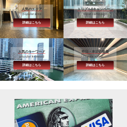
人気のエリア
トリプル0キャンペーン
popular area
triple campaign
詳細はこちら
詳細はこちら
人気のキーワード
昨日・本日の新着
popular keyword
new arrival
詳細はこちら
詳細はこちら