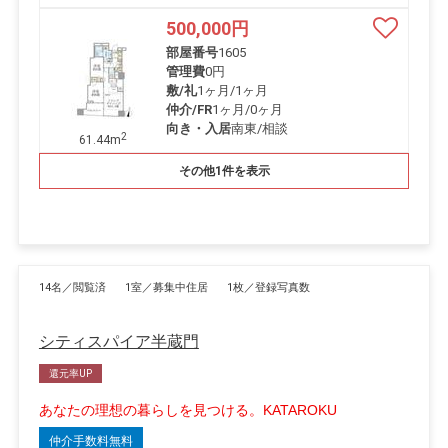
500,000
円
部屋番号
1605
管理費
0円
敷/礼
1ヶ月
/
1ヶ月
仲介/FR
1ヶ月
/
0ヶ月
向き・入居
南東/相談
2
61.44m
その他1件を表示
14名／閲覧済
1室／募集中住居
1枚／登録写真数
シティスパイア半蔵門
還元率UP
あなたの理想の暮らしを見つける。KATAROKU
仲介手数料無料