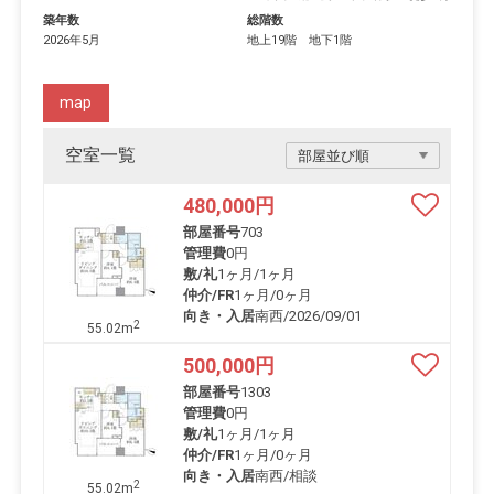
築年数
総階数
2026年5月
地上19階 地下1階
map
空室一覧
480,000
円
部屋番号
703
管理費
0円
敷/礼
1ヶ月
/
1ヶ月
仲介/FR
1ヶ月
/
0ヶ月
向き・入居
南西/2026/09/01
2
55.02m
500,000
円
部屋番号
1303
管理費
0円
敷/礼
1ヶ月
/
1ヶ月
仲介/FR
1ヶ月
/
0ヶ月
向き・入居
南西/相談
2
55.02m