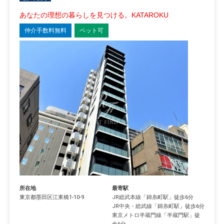
あなたの理想の暮らしを見つける。KATAROKU
仲介手数料無料
ペット可
所在地
最寄駅
東京都
墨田区
江東橋
1-10-9
JR総武本線
「
錦糸町駅
」徒歩6分
JR中央・総武線
「
錦糸町駅
」徒歩6分
東京メトロ半蔵門線
「
半蔵門駅
」徒