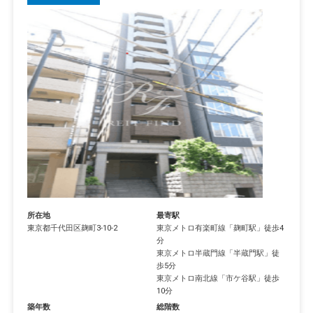
所在地
最寄駅
東京都
千代田区
麹町
3-10-2
東京メトロ有楽町線
「
麹町駅
」徒歩4
分
東京メトロ半蔵門線
「
半蔵門駅
」徒
歩5分
東京メトロ南北線
「
市ケ谷駅
」徒歩
10分
築年数
総階数