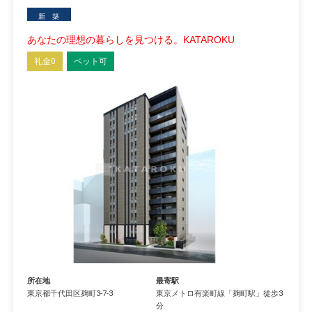
新 築
あなたの理想の暮らしを見つける。KATAROKU
礼金0
ペット可
所在地
最寄駅
東京都
千代田区
麹町
3-7-3
東京メトロ有楽町線
「
麹町駅
」徒歩3
分