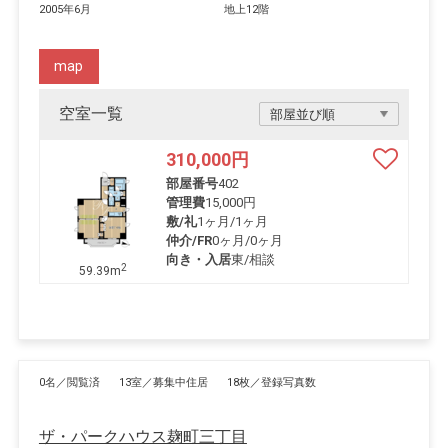
2005年6月
地上12階
map
空室一覧
310,000
円
部屋番号
402
管理費
15,000円
敷/礼
1ヶ月
/
1ヶ月
仲介/FR
0ヶ月
/
0ヶ月
向き・入居
東/相談
2
59.39m
0名／閲覧済
13室／募集中住居
18枚／登録写真数
ザ・パークハウス麹町三丁目