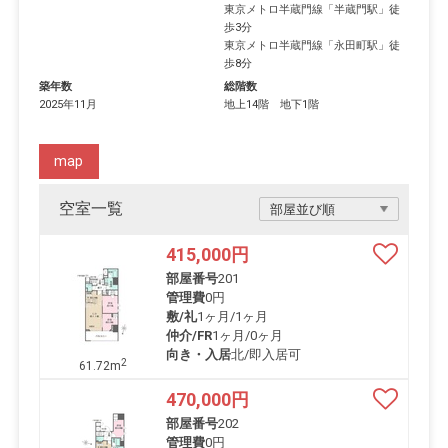
東京メトロ半蔵門線
「
半蔵門駅
」徒
歩3分
東京メトロ半蔵門線
「
永田町駅
」徒
歩8分
築年数
総階数
2025年11月
地上14階 地下1階
map
空室一覧
415,000
円
部屋番号
201
管理費
0円
敷/礼
1ヶ月
/
1ヶ月
仲介/FR
1ヶ月
/
0ヶ月
向き・入居
北/即入居可
2
61.72m
470,000
円
部屋番号
202
管理費
0円