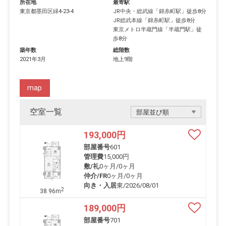
所在地
最寄駅
東京都
墨田区
緑
4-23-4
JR中央・総武線
「
錦糸町駅
」徒歩8分
JR総武本線
「
錦糸町駅
」徒歩8分
東京メトロ半蔵門線
「
半蔵門駅
」徒
歩8分
築年数
総階数
2021年3月
地上9階
map
空室一覧
193,000
円
部屋番号
601
管理費
15,000円
敷/礼
0ヶ月
/
0ヶ月
仲介/FR
0ヶ月
/
0ヶ月
向き・入居
東/2026/08/01
2
38.96m
189,000
円
部屋番号
701