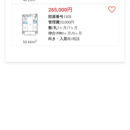
43.25m
265,000
円
部屋番号
1303
管理費
20,000円
敷/礼
1ヶ月
/
1ヶ月
仲介/FR
0ヶ月
/
0ヶ月
向き・入居
南/相談
2
50.66m