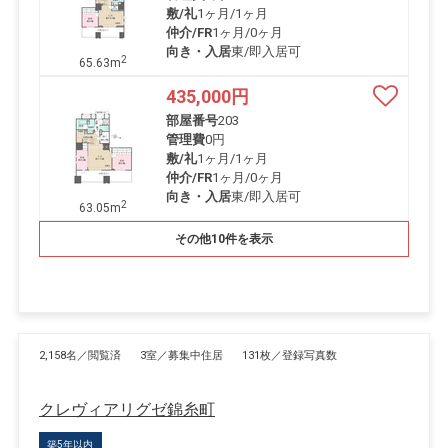
敷/礼
1ヶ月
/
1ヶ月
仲介/FR
1ヶ月
/
0ヶ月
向き・入居
東/即入居可
2
65.63m
435,000
円
部屋番号
203
管理費
0円
敷/礼
1ヶ月
/
1ヶ月
仲介/FR
1ヶ月
/
0ヶ月
向き・入居
東/即入居可
2
63.05m
その他10件を表示
2,158名／閲覧済
3室／募集中住居
131枚／登録写真数
クレヴィアリグゼ錦糸町
築5年以内