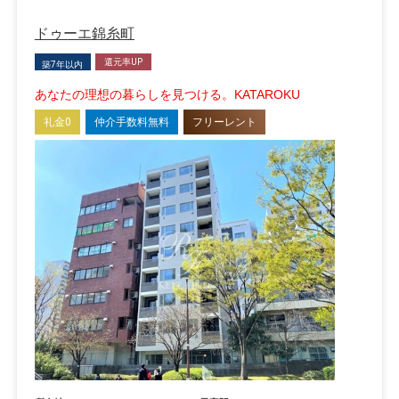
ドゥーエ錦糸町
還元率UP
築7年以内
あなたの理想の暮らしを見つける。KATAROKU
礼金0
仲介手数料無料
フリーレント