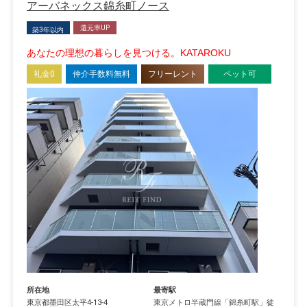
アーバネックス錦糸町ノース
還元率UP
築3年以内
あなたの理想の暮らしを見つける。KATAROKU
礼金0
仲介手数料無料
フリーレント
ペット可
所在地
最寄駅
東京都
墨田区
太平
4-13-4
東京メトロ半蔵門線
「
錦糸町駅
」徒