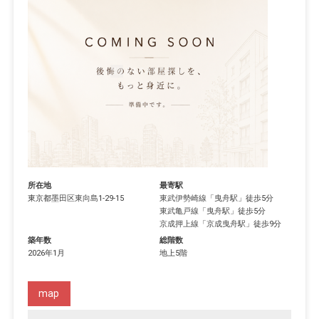
所在地
最寄駅
東京都
墨田区
東向島
1-29-15
東武伊勢崎線
「
曳舟駅
」徒歩5分
東武亀戸線
「
曳舟駅
」徒歩5分
京成押上線
「
京成曳舟駅
」徒歩9分
築年数
総階数
2026年1月
地上5階
map