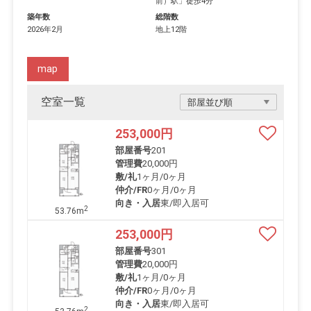
前）駅
」徒歩4分
築年数
総階数
2026年2月
地上12階
map
空室一覧
253,000
円
部屋番号
201
管理費
20,000円
敷/礼
1ヶ月
/
0ヶ月
仲介/FR
0ヶ月
/
0ヶ月
向き・入居
東/即入居可
2
53.76m
253,000
円
部屋番号
301
管理費
20,000円
敷/礼
1ヶ月
/
0ヶ月
仲介/FR
0ヶ月
/
0ヶ月
向き・入居
東/即入居可
2