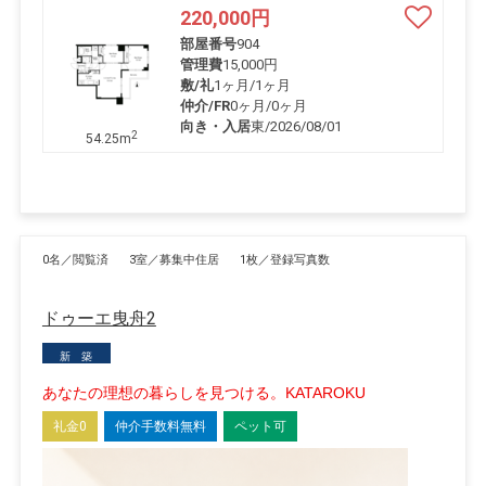
220,000
円
部屋番号
904
管理費
15,000円
敷/礼
1ヶ月
/
1ヶ月
仲介/FR
0ヶ月
/
0ヶ月
向き・入居
東/2026/08/01
2
54.25m
0名／閲覧済
3室／募集中住居
1枚／登録写真数
ドゥーエ曳舟2
新 築
あなたの理想の暮らしを見つける。KATAROKU
礼金0
仲介手数料無料
ペット可