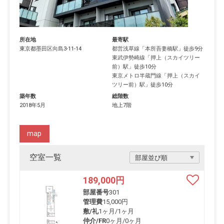
所在地
最寄駅
東京都
墨田区
向島
3-11-14
都営浅草線
「
本所吾妻橋駅
」徒歩9分
東武伊勢崎線
「
押上（スカイツリー
前）駅
」徒歩10分
東京メトロ半蔵門線
「
押上（スカイ
ツリー前）駅
」徒歩10分
築年数
総階数
2018年5月
地上7階
map
空室一覧
189,000
円
部屋番号
301
管理費
15,000円
敷/礼
1ヶ月
/
1ヶ月
仲介/FR
0ヶ月
/
0ヶ月