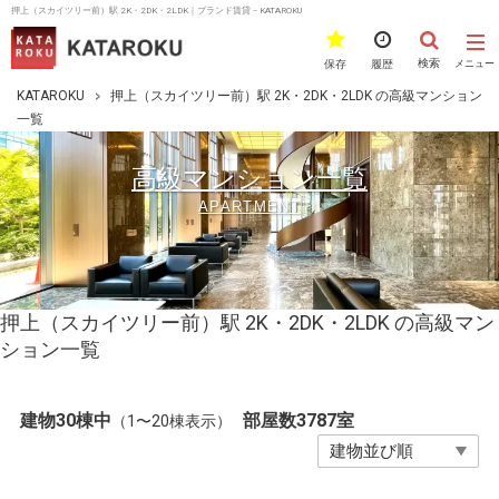
押上（スカイツリー前）駅 2K・2DK・2LDK｜ブランド賃貸－KATAROKU
検索
保存
履歴
メニュー
KATAROKU
押上（スカイツリー前）駅 2K・2DK・2LDK の高級マンション
一覧
高級マンション一覧
APARTMENT
押上（スカイツリー前）駅 2K・2DK・2LDK の高級マン
ション一覧
建物30棟中
部屋数3787室
（1〜20棟表示）