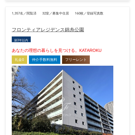
1,357名／閲覧済
32室／募集中住居
160枚／登録写真数
フロンティアレジデンス錦糸公園
築3年以内
あなたの理想の暮らしを見つける。KATAROKU
礼金0
仲介手数料無料
フリーレント