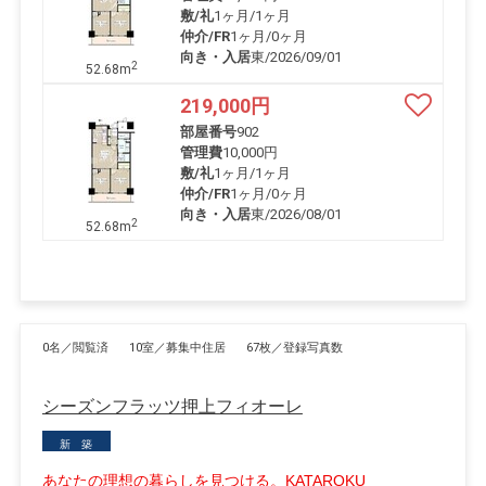
敷/礼
1ヶ月
/
1ヶ月
仲介/FR
1ヶ月
/
0ヶ月
向き・入居
東/2026/09/01
2
52.68m
219,000
円
部屋番号
902
管理費
10,000円
敷/礼
1ヶ月
/
1ヶ月
仲介/FR
1ヶ月
/
0ヶ月
向き・入居
東/2026/08/01
2
52.68m
0名／閲覧済
10室／募集中住居
67枚／登録写真数
シーズンフラッツ押上フィオーレ
新 築
あなたの理想の暮らしを見つける。KATAROKU