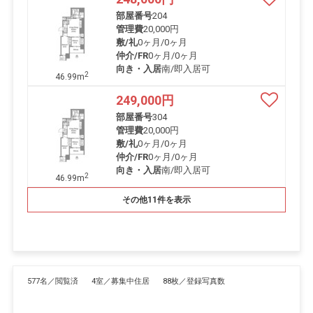
部屋番号
204
管理費
20,000円
敷/礼
0ヶ月
/
0ヶ月
仲介/FR
0ヶ月
/
0ヶ月
向き・入居
南/即入居可
2
46.99m
249,000
円
部屋番号
304
管理費
20,000円
敷/礼
0ヶ月
/
0ヶ月
仲介/FR
0ヶ月
/
0ヶ月
向き・入居
南/即入居可
2
46.99m
その他11件を表示
577名／閲覧済
4室／募集中住居
88枚／登録写真数