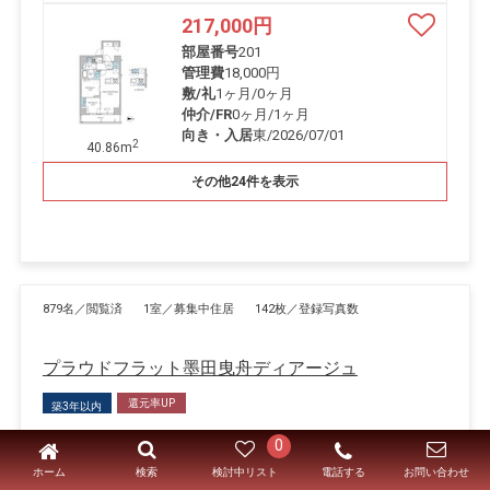
217,000
円
部屋番号
201
管理費
18,000円
敷/礼
1ヶ月
/
0ヶ月
仲介/FR
0ヶ月
/
1ヶ月
向き・入居
東/2026/07/01
2
40.86m
その他24件を表示
879名／閲覧済
1室／募集中住居
142枚／登録写真数
プラウドフラット墨田曳舟ディアージュ
還元率UP
築3年以内
あなたの理想の暮らしを見つける。KATAROKU
0
ホーム
電話する
検索
検討中リスト
お問い合わせ
礼金0
仲介手数料無料
ペット可