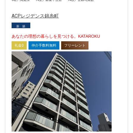
ACPレジデンス錦糸町
新 築
あなたの理想の暮らしを見つける。KATAROKU
礼金0
仲介手数料無料
フリーレント