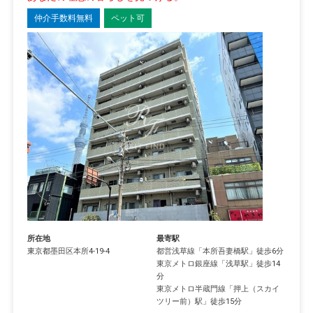
仲介手数料無料
ペット可
所在地
最寄駅
東京都
墨田区
本所
4-19-4
都営浅草線
「
本所吾妻橋駅
」徒歩6分
東京メトロ銀座線
「
浅草駅
」徒歩14
分
東京メトロ半蔵門線
「
押上（スカイ
ツリー前）駅
」徒歩15分