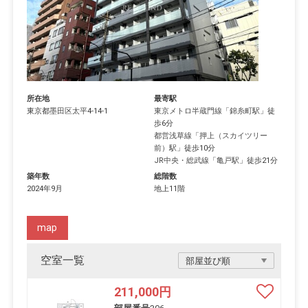
所在地
最寄駅
東京都
墨田区
太平
4-14-1
東京メトロ半蔵門線
「
錦糸町駅
」徒
歩6分
都営浅草線
「
押上（スカイツリー
前）駅
」徒歩10分
JR中央・総武線
「
亀戸駅
」徒歩21分
築年数
総階数
2024年9月
地上11階
map
空室一覧
211,000
円