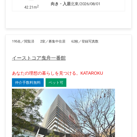
向き・入居
北東/2026/08/01
2
42.21m
195名／閲覧済
2室／募集中住居
62枚／登録写真数
イーストコア曳舟一番館
あなたの理想の暮らしを見つける。KATAROKU
仲介手数料無料
ペット可