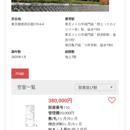
所在地
最寄駅
東京都
墨田区
横川
5-6-4
東京メトロ半蔵門線
「
押上（スカイ
ツリー前）駅
」徒歩10分
東京メトロ半蔵門線
「
錦糸町駅
」徒
歩13分
東武亀戸線
「
小村井駅
」徒歩18分
築年数
総階数
2025年1月
地上7階
map
空室一覧
380,000
円
部屋番号
110
管理費
20,000円
敷/礼
1ヶ月
/
0ヶ月
仲介/FR
0ヶ月
/
3ヶ月
向き・入居
南/即入居可