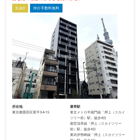
礼金0
仲介手数料無料
所在地
最寄駅
東京都
墨田区
業平
3-4-15
東京メトロ半蔵門線
「
押上（スカイ
ツリー前）駅
」徒歩4分
都営浅草線
「
押上（スカイツリー
前）駅
」徒歩4分
東武伊勢崎線
「
押上（スカイツリー