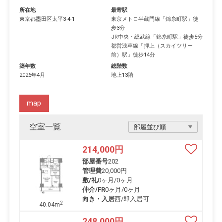
所在地
最寄駅
東京都
墨田区
太平
3-4-1
東京メトロ半蔵門線
「
錦糸町駅
」徒
歩3分
JR中央・総武線
「
錦糸町駅
」徒歩5分
都営浅草線
「
押上（スカイツリー
前）駅
」徒歩14分
築年数
総階数
2026年4月
地上13階
map
空室一覧
214,000
円
部屋番号
202
管理費
20,000円
敷/礼
0ヶ月
/
0ヶ月
仲介/FR
0ヶ月
/
0ヶ月
向き・入居
西/即入居可
2
40.04m
248,000
円