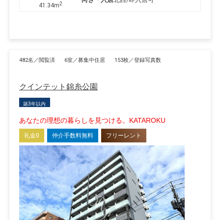
2
41.34m
482名／閲覧済
6室／募集中住居
153枚／登録写真数
クインテット錦糸公園
築3年以内
あなたの理想の暮らしを見つける。KATAROKU
礼金0
仲介手数料無料
フリーレント