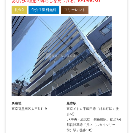
あなたの理想の暮らしを見つける。KATAROKU
礼金0
仲介手数料無料
フリーレント
所在地
最寄駅
東京都
墨田区
太平
3-11-9
東京メトロ半蔵門線
「
錦糸町駅
」徒
歩6分
JR中央・総武線
「
錦糸町駅
」徒歩7分
都営浅草線
「
押上（スカイツリー
前）駅
」徒歩13分