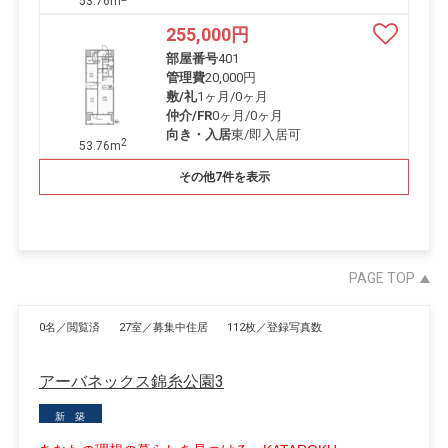
53.76m
255,000
円
部屋番号
401
管理費
20,000円
敷/礼
1ヶ月
/
0ヶ月
仲介/FR
0ヶ月
/
0ヶ月
向き・入居
東/即入居可
2
53.76m
その他7件を表示
PAGE TOP
0名／閲覧済
27室／募集中住居
112枚／登録写真数
アーバネックス錦糸公園3
新 築