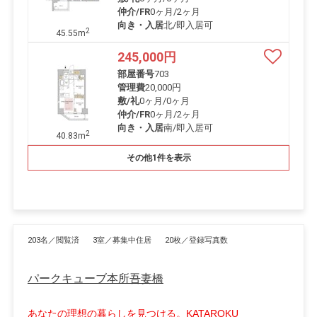
仲介/FR
0ヶ月
/
2ヶ月
向き・入居
北/即入居可
2
45.55m
245,000
円
部屋番号
703
管理費
20,000円
敷/礼
0ヶ月
/
0ヶ月
仲介/FR
0ヶ月
/
2ヶ月
向き・入居
南/即入居可
2
40.83m
その他1件を表示
203名／閲覧済
3室／募集中住居
20枚／登録写真数
パークキューブ本所吾妻橋
あなたの理想の暮らしを見つける。KATAROKU