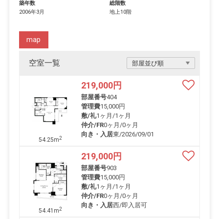
築年数
総階数
2006年3月
地上10階
map
空室一覧
219,000
円
部屋番号
404
管理費
15,000円
敷/礼
1ヶ月
/
1ヶ月
仲介/FR
0ヶ月
/
0ヶ月
向き・入居
東/2026/09/01
2
54.25m
219,000
円
部屋番号
903
管理費
15,000円
敷/礼
1ヶ月
/
1ヶ月
仲介/FR
0ヶ月
/
0ヶ月
向き・入居
西/即入居可
2
54.41m