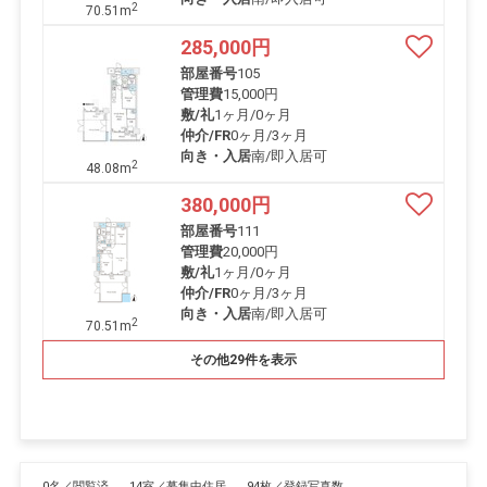
2
70.51m
285,000
円
部屋番号
105
管理費
15,000円
敷/礼
1ヶ月
/
0ヶ月
仲介/FR
0ヶ月
/
3ヶ月
向き・入居
南/即入居可
2
48.08m
380,000
円
部屋番号
111
管理費
20,000円
敷/礼
1ヶ月
/
0ヶ月
仲介/FR
0ヶ月
/
3ヶ月
向き・入居
南/即入居可
2
70.51m
その他29件を表示
0名／閲覧済
14室／募集中住居
94枚／登録写真数