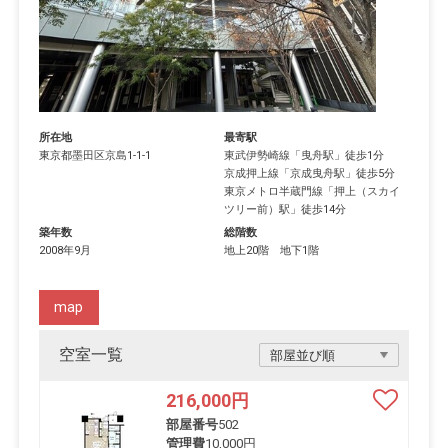
所在地
最寄駅
東京都
墨田区
京島
1-1-1
東武伊勢崎線
「
曳舟駅
」徒歩1分
京成押上線
「
京成曳舟駅
」徒歩5分
東京メトロ半蔵門線
「
押上（スカイ
ツリー前）駅
」徒歩14分
築年数
総階数
2008年9月
地上20階 地下1階
map
空室一覧
216,000
円
部屋番号
502
管理費
10,000円