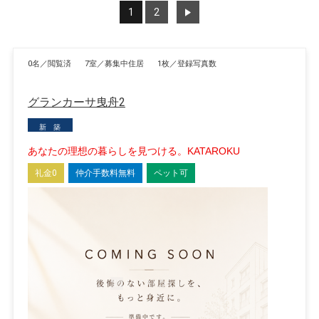
1
2
>
0名／閲覧済
7室／募集中住居
1枚／登録写真数
グランカーサ曳舟2
新 築
あなたの理想の暮らしを見つける。KATAROKU
礼金0
仲介手数料無料
ペット可