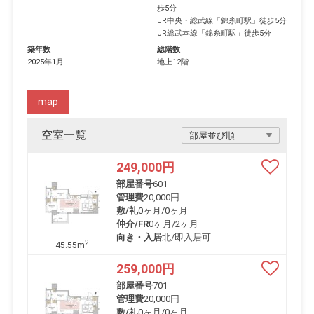
歩5分
JR中央・総武線
「
錦糸町駅
」徒歩5分
JR総武本線
「
錦糸町駅
」徒歩5分
築年数
総階数
2025年1月
地上12階
map
空室一覧
249,000
円
部屋番号
601
管理費
20,000円
敷/礼
0ヶ月
/
0ヶ月
仲介/FR
0ヶ月
/
2ヶ月
向き・入居
北/即入居可
2
45.55m
259,000
円
部屋番号
701
管理費
20,000円
敷/礼
0ヶ月
/
0ヶ月