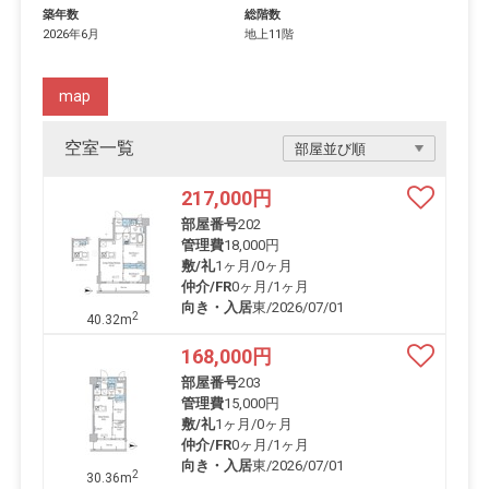
築年数
総階数
2026年6月
地上11階
map
空室一覧
217,000
円
部屋番号
202
管理費
18,000円
敷/礼
1ヶ月
/
0ヶ月
仲介/FR
0ヶ月
/
1ヶ月
向き・入居
東/2026/07/01
2
40.32m
168,000
円
部屋番号
203
管理費
15,000円
敷/礼
1ヶ月
/
0ヶ月
仲介/FR
0ヶ月
/
1ヶ月
向き・入居
東/2026/07/01
2
30.36m