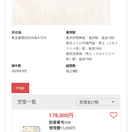
所在地
最寄駅
東京都
墨田区
向島
5-12-5
東武伊勢崎線
「
曳舟駅
」徒歩10分
東京メトロ半蔵門線
「
押上（スカイ
ツリー前）駅
」徒歩16分
都営浅草線
「
押上（スカイツリー
前）駅
」徒歩16分
築年数
総階数
2025年9月
地上8階
map
空室一覧
178,000
円
部屋番号
308
管理費
15,000円