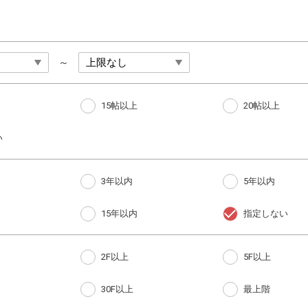
～
15帖以上
20帖以上
い
3年以内
5年以内
15年以内
指定しない
2F以上
5F以上
30F以上
最上階