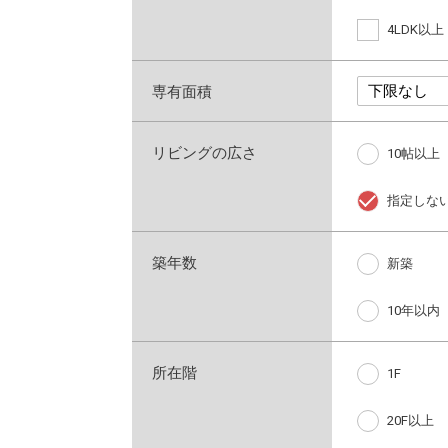
4LDK以上
専有面積
リビングの広さ
10帖以上
指定しな
築年数
新築
10年以内
所在階
1F
20F以上