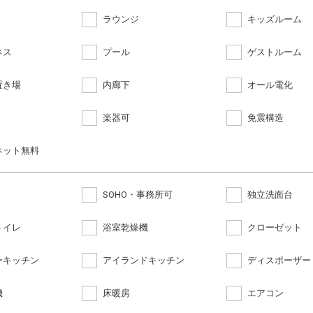
ラウンジ
キッズルーム
ネス
プール
ゲストルーム
置き場
内廊下
オール電化
楽器可
免震構造
ネット無料
SOHO・事務所可
独立洗面台
トイレ
浴室乾燥機
クローゼット
ーキッチン
アイランドキッチン
ディスポーザー
機
床暖房
エアコン