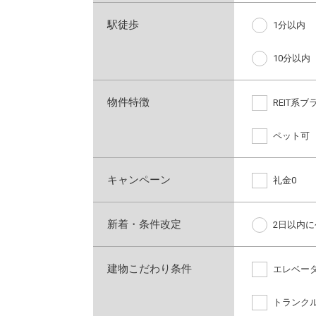
駅徒歩
1分以内
10分以内
物件特徴
REIT系
ペット可
キャンペーン
礼金0
新着・条件改定
2日以内に
建物こだわり条件
エレベー
トランク