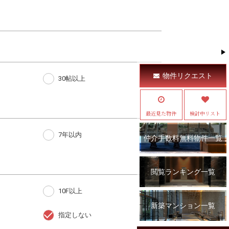
物件リクエスト
30帖以上
最近見た物件
検討中リスト
7年以内
仲介手数料無料物件一覧
閲覧ランキング一覧
10F以上
新築マンション一覧
指定しない