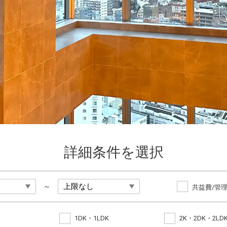
詳細条件を選択
～
共益費/管
1DK・1LDK
2K・2DK・2LD