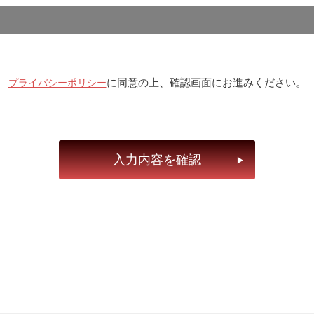
／保険／商社
広告／コンサル／不動産
／医療
飲食／物販／美容／アパレル
に同意の上、確認画面にお進みください。
プライバシーポリシー
（社会保険あり）
法人（設立２年以上）
（社会保険なし）
法人（設立２年未満）
30代
その他
未満
１年以上
・解約予告１ヶ月
実家から独立の為
・解約予告２ヶ月
海外から帰任の為