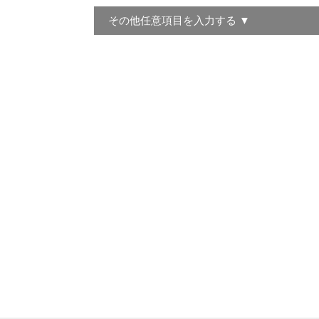
その他任意項目を入力する ▼
ご職業
金融
土業
ご希望の契約形態
個人
個人
年代
20代
50代
勤続年数
１年
現在の住居形態
賃貸
賃貸