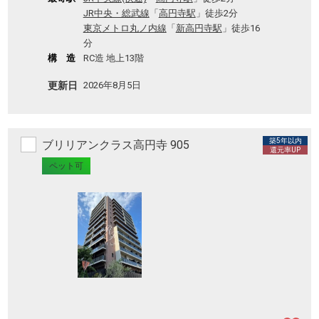
JR中央・総武線
「
高円寺駅
」徒歩2分
東京メトロ丸ノ内線
「
新高円寺駅
」徒歩16
分
構 造
RC造 地上13階
更新日
2026年8月5日
築5年以内
ブリリアンクラス高円寺 905
還元率UP
ペット可