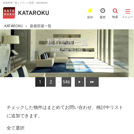
新着部屋一覧 | ブランド賃貸－KATAROKU
検索
保存
履歴
メニュー
KATAROKU
新着部屋一覧
新着部屋一覧
New Room List
…
1
2
546
>
最後 ›
チェックした物件はまとめてお問い合わせ、検討中リスト
に追加できます。
全て選択