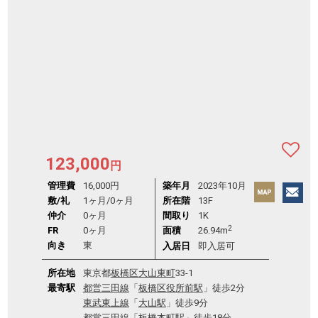
123,000
円
管理費
16,000円
築年月
2023年10月
敷/礼
1ヶ月
/
0ヶ月
所在階
13F
仲介
0ヶ月
間取り
1K
2
FR
0ヶ月
面積
26.94m
向き
東
入居日
即入居可
所在地
東京都
板橋区
大山東町
33-1
最寄駅
都営三田線
「
板橋区役所前駅
」徒歩2分
東武東上線
「
大山駅
」徒歩9分
都営三田線
「
板橋本町駅
」徒歩18分