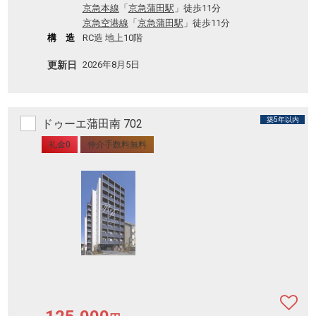
京急本線
「
京急蒲田駅
」徒歩11分
京急空港線
「
京急蒲田駅
」徒歩11分
構 造
RC造 地上10階
更新日
2026年8月5日
築5年以内
ドゥーエ蒲田南 702
礼金0
仲介手数料無料