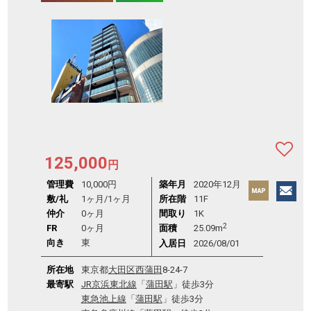
125,000
円
管理費
10,000円
築年月
2020年12月
敷/礼
1ヶ月
/
1ヶ月
所在階
11F
仲介
0ヶ月
間取り
1K
2
FR
0ヶ月
面積
25.09m
向き
東
入居日
2026/08/01
所在地
東京都
大田区
西蒲田
8-24-7
最寄駅
JR京浜東北線
「
蒲田駅
」徒歩3分
東急池上線
「
蒲田駅
」徒歩3分