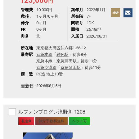
125,000
円
管理費
10,000円
築年月
2022年1月
敷/礼
1ヶ月
/
0ヶ月
所在階
7F
仲介
0ヶ月
間取り
1DK
2
FR
0ヶ月
面積
26.18m
向き
北
入居日
2026/08/01
所在地
東京都
大田区
仲六郷
1-56-12
最寄駅
京急本線
「
雑色駅
」徒歩8分
京急本線
「
京急蒲田駅
」徒歩11分
京急空港線
「
京急蒲田駅
」徒歩11分
構 造
RC造 地上10階
更新日
2026年8月5日
ルフォンプログレ滝野川 1208
礼金0
仲介手数料無料
ペット可