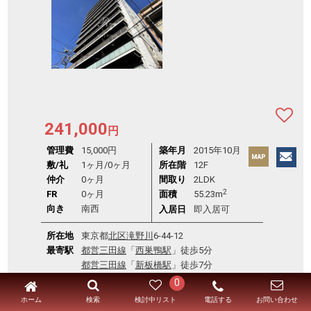
241,000
円
管理費
15,000円
築年月
2015年10月
敷/礼
1ヶ月
/
0ヶ月
所在階
12F
仲介
0ヶ月
間取り
2LDK
2
FR
0ヶ月
面積
55.23m
向き
南西
入居日
即入居可
所在地
東京都
北区
滝野川
6-44-12
最寄駅
都営三田線
「
西巣鴨駅
」徒歩5分
都営三田線
「
新板橋駅
」徒歩7分
JR埼京線
「
板橋駅
」徒歩8分
0
構 造
RC造 地上13階
ホーム
電話する
検索
検討中リスト
お問い合わせ