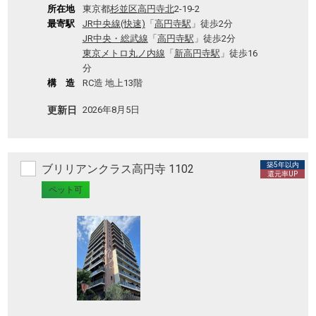
所在地
東京都
杉並区
高円寺北
2-19-2
最寄駅
JR中央線(快速)
「
高円寺駅
」徒歩2分
JR中央・総武線
「
高円寺駅
」徒歩2分
東京メトロ丸ノ内線
「
新高円寺駅
」徒歩16
分
構 造
RC造 地上13階
更新日
2026年8月5日
築5年以内
ブリリアンクラス高円寺 1102
還元率UP
ペット可