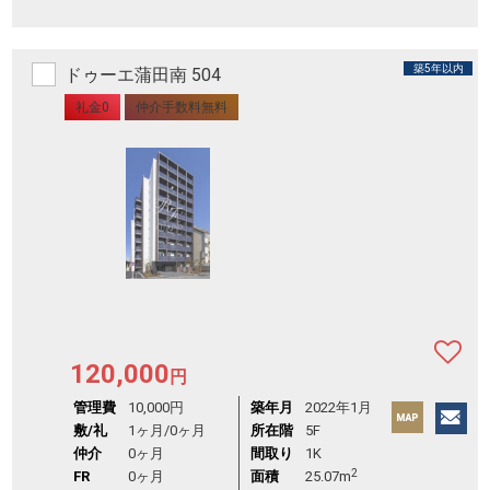
築5年以内
ドゥーエ蒲田南 504
礼金0
仲介手数料無料
120,000
円
管理費
10,000円
築年月
2022年1月
敷/礼
1ヶ月
/
0ヶ月
所在階
5F
仲介
0ヶ月
間取り
1K
2
FR
0ヶ月
面積
25.07m