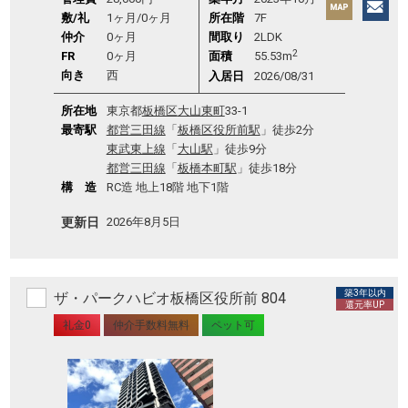
敷/礼
1ヶ月
/
0ヶ月
所在階
7F
仲介
0ヶ月
間取り
2LDK
2
FR
0ヶ月
面積
55.53m
向き
西
入居日
2026/08/31
所在地
東京都
板橋区
大山東町
33-1
最寄駅
都営三田線
「
板橋区役所前駅
」徒歩2分
東武東上線
「
大山駅
」徒歩9分
都営三田線
「
板橋本町駅
」徒歩18分
構 造
RC造 地上18階 地下1階
更新日
2026年8月5日
築3年以内
ザ・パークハビオ板橋区役所前 804
還元率UP
礼金0
仲介手数料無料
ペット可