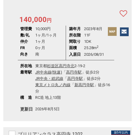
140,000
円
管理費
10,000円
築年月
2023年8月
敷/礼
1ヶ月
/
1ヶ月
所在階
11F
仲介
1ヶ月
間取り
1DK
2
FR
0ヶ月
面積
25.28m
向き
南
入居日
2026/08/31
所在地
東京都
杉並区
高円寺北
2-19-2
最寄駅
JR中央線(快速)
「
高円寺駅
」徒歩2分
JR中央・総武線
「
高円寺駅
」徒歩2分
東京メトロ丸ノ内線
「
新高円寺駅
」徒歩16
分
構 造
RC造 地上13階
更新日
2026年8月5日
築5年以内
ブリリアンクラス高円寺 1202