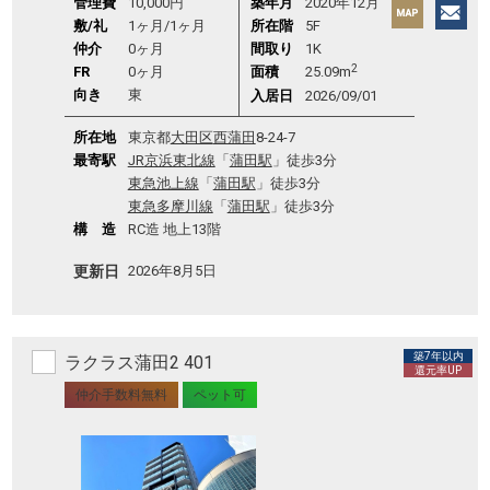
管理費
10,000円
築年月
2020年12月
敷/礼
1ヶ月
/
1ヶ月
所在階
5F
仲介
0ヶ月
間取り
1K
2
FR
0ヶ月
面積
25.09m
向き
東
入居日
2026/09/01
所在地
東京都
大田区
西蒲田
8-24-7
最寄駅
JR京浜東北線
「
蒲田駅
」徒歩3分
東急池上線
「
蒲田駅
」徒歩3分
東急多摩川線
「
蒲田駅
」徒歩3分
構 造
RC造 地上13階
更新日
2026年8月5日
築7年以内
ラクラス蒲田2 401
還元率UP
仲介手数料無料
ペット可