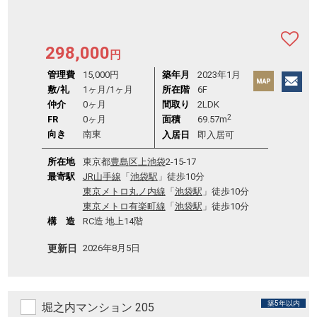
298,000
円
管理費
15,000円
築年月
2023年1月
敷/礼
1ヶ月
/
1ヶ月
所在階
6F
仲介
0ヶ月
間取り
2LDK
2
FR
0ヶ月
面積
69.57m
向き
南東
入居日
即入居可
所在地
東京都
豊島区
上池袋
2-15-17
最寄駅
JR山手線
「
池袋駅
」徒歩10分
東京メトロ丸ノ内線
「
池袋駅
」徒歩10分
東京メトロ有楽町線
「
池袋駅
」徒歩10分
構 造
RC造 地上14階
更新日
2026年8月5日
築5年以内
堀之内マンション 205