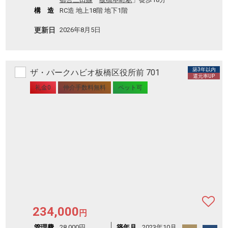
構 造
RC造 地上18階 地下1階
更新日
2026年8月5日
築3年以内
ザ・パークハビオ板橋区役所前 701
還元率UP
礼金0
仲介手数料無料
ペット可
234,000
円
管理費
28,000円
築年月
2023年10月