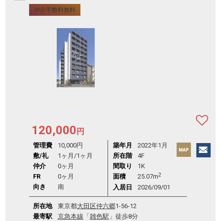
仲介手数料無料
120,000
円
管理費
10,000円
築年月
2022年1月
敷/礼
1ヶ月
/
1ヶ月
所在階
4F
仲介
0ヶ月
間取り
1K
2
FR
0ヶ月
面積
25.07m
向き
南
入居日
2026/09/01
所在地
東京都
大田区
仲六郷
1-56-12
最寄駅
京急本線
「
雑色駅
」徒歩8分