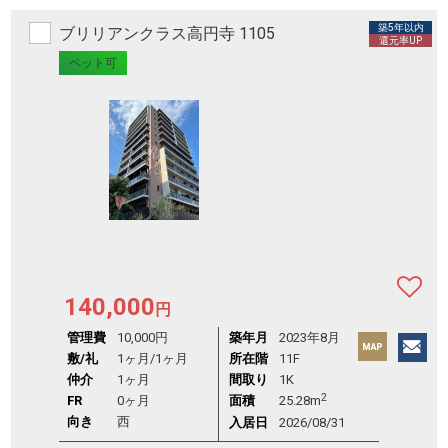
築5年以内
ブリリアンクラス高円寺 1105
還元率UP
ペット可
140,000
円
管理費
10,000円
築年月
2023年8月
敷/礼
1ヶ月
/
1ヶ月
所在階
11F
仲介
1ヶ月
間取り
1K
2
FR
0ヶ月
面積
25.28m
向き
西
入居日
2026/08/31