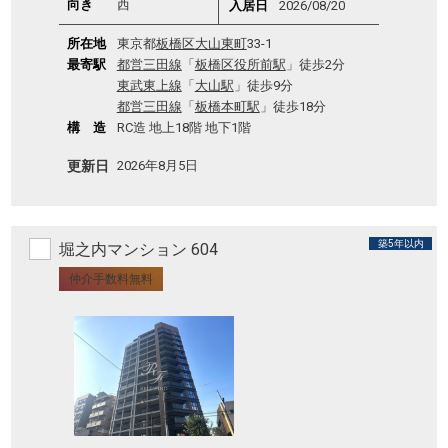
向き
西
入居日
2026/08/20
所在地
東京都
板橋区
大山東町
33-1
最寄駅
都営三田線
「
板橋区役所前駅
」徒歩2分
東武東上線
「
大山駅
」徒歩9分
都営三田線
「
板橋本町駅
」徒歩18分
構 造
RC造 地上18階 地下1階
更新日
2026年8月5日
築5年以内
堀之内マンション 604
仲介手数料無料