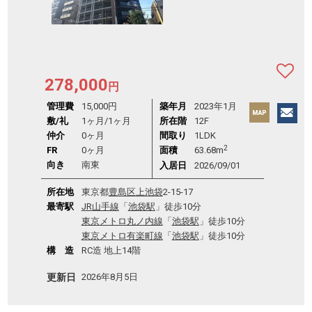
278,000
円
管理費
15,000円
築年月
2023年1月
敷/礼
1ヶ月
/
1ヶ月
所在階
12F
仲介
0ヶ月
間取り
1LDK
2
FR
0ヶ月
面積
63.68m
向き
南東
入居日
2026/09/01
所在地
東京都
豊島区
上池袋
2-15-17
最寄駅
JR山手線
「
池袋駅
」徒歩10分
東京メトロ丸ノ内線
「
池袋駅
」徒歩10分
東京メトロ有楽町線
「
池袋駅
」徒歩10分
構 造
RC造 地上14階
更新日
2026年8月5日