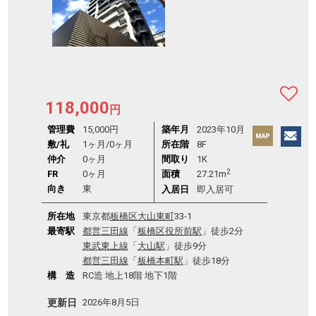
118,000
円
管理費
15,000円
築年月
2023年10月
敷/礼
1ヶ月
/
0ヶ月
所在階
8F
仲介
0ヶ月
間取り
1K
2
FR
0ヶ月
面積
27.21m
向き
東
入居日
即入居可
所在地
東京都
板橋区
大山東町
33-1
最寄駅
都営三田線
「
板橋区役所前駅
」徒歩2分
東武東上線
「
大山駅
」徒歩9分
都営三田線
「
板橋本町駅
」徒歩18分
構 造
RC造 地上18階 地下1階
更新日
2026年8月5日