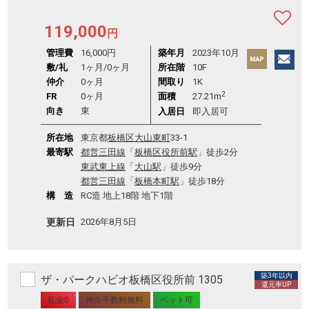
119,000
円
管理費
16,000円
築年月
2023年10月
敷/礼
1ヶ月
/
0ヶ月
所在階
10F
仲介
0ヶ月
間取り
1K
2
FR
0ヶ月
面積
27.21m
向き
東
入居日
即入居可
所在地
東京都
板橋区
大山東町
33-1
最寄駅
都営三田線
「
板橋区役所前駅
」徒歩2分
東武東上線
「
大山駅
」徒歩9分
都営三田線
「
板橋本町駅
」徒歩18分
構 造
RC造 地上18階 地下1階
更新日
2026年8月5日
築3年以内
ザ・パークハビオ板橋区役所前 1305
還元率UP
礼金0
仲介手数料無料
ペット可