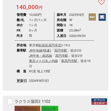
140,000
円
管理費
10,000円
築年月
2023年8月
敷/礼
1ヶ月
/
1ヶ月
所在階
9F
仲介
1ヶ月
間取り
1K
2
FR
0ヶ月
面積
25.28m
向き
西
入居日
2026/09/30
所在地
東京都
杉並区
高円寺北
2-19-2
最寄駅
JR中央線(快速)
「
高円寺駅
」徒歩2分
JR中央・総武線
「
高円寺駅
」徒歩2分
東京メトロ丸ノ内線
「
新高円寺駅
」徒歩16
分
構 造
RC造 地上13階
更新日
2026年8月5日
築7年以内
ラクラス蒲田2 1102
還元率UP
仲介手数料無料
ペット可