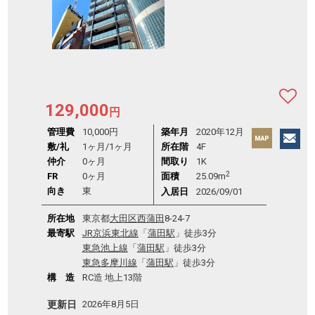
129,000
円
管理費
10,000円
築年月
2020年12月
敷/礼
1ヶ月
/
1ヶ月
所在階
4F
仲介
0ヶ月
間取り
1K
2
FR
0ヶ月
面積
25.09m
向き
東
入居日
2026/09/01
所在地
東京都
大田区
西蒲田
8-24-7
最寄駅
JR京浜東北線
「
蒲田駅
」徒歩3分
東急池上線
「
蒲田駅
」徒歩3分
東急多摩川線
「
蒲田駅
」徒歩3分
構 造
RC造 地上13階
更新日
2026年8月5日