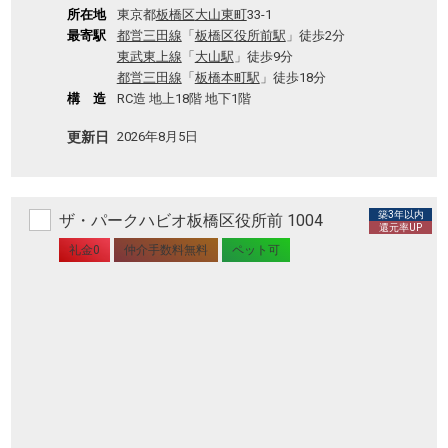
所在地
東京都
板橋区
大山東町
33-1
最寄駅
都営三田線
「
板橋区役所前駅
」徒歩2分
東武東上線
「
大山駅
」徒歩9分
都営三田線
「
板橋本町駅
」徒歩18分
構 造
RC造 地上18階 地下1階
更新日
2026年8月5日
築3年以内
ザ・パークハビオ板橋区役所前 1004
還元率UP
礼金0
仲介手数料無料
ペット可