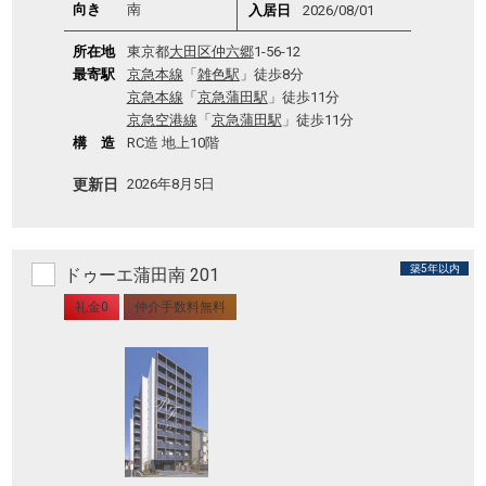
向き
南
入居日
2026/08/01
所在地
東京都
大田区
仲六郷
1-56-12
最寄駅
京急本線
「
雑色駅
」徒歩8分
京急本線
「
京急蒲田駅
」徒歩11分
京急空港線
「
京急蒲田駅
」徒歩11分
構 造
RC造 地上10階
更新日
2026年8月5日
築5年以内
ドゥーエ蒲田南 201
礼金0
仲介手数料無料