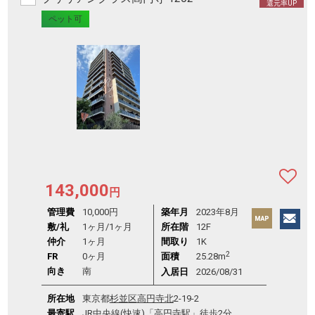
還元率UP
ペット可
143,000
円
管理費
10,000円
築年月
2023年8月
敷/礼
1ヶ月
/
1ヶ月
所在階
12F
仲介
1ヶ月
間取り
1K
2
FR
0ヶ月
面積
25.28m
向き
南
入居日
2026/08/31
所在地
東京都
杉並区
高円寺北
2-19-2
最寄駅
JR中央線(快速)
「
高円寺駅
」徒歩2分