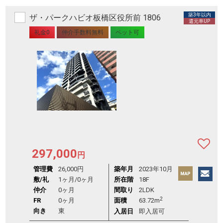
築3年以内
ザ・パークハビオ板橋区役所前 1806
還元率UP
礼金0
仲介手数料無料
ペット可
297,000
円
管理費
26,000円
築年月
2023年10月
敷/礼
1ヶ月
/
0ヶ月
所在階
18F
仲介
0ヶ月
間取り
2LDK
2
FR
0ヶ月
面積
63.72m
向き
東
入居日
即入居可