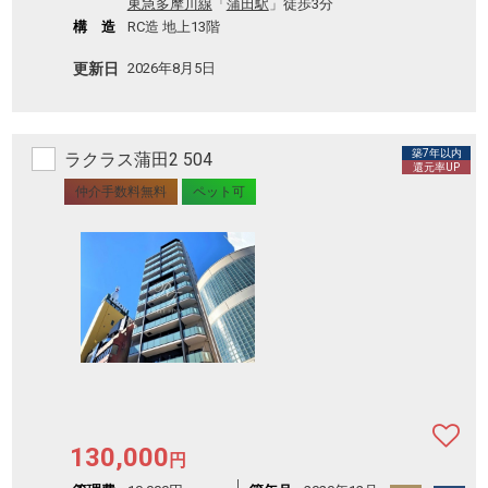
東急多摩川線
「
蒲田駅
」徒歩3分
構 造
RC造 地上13階
更新日
2026年8月5日
築7年以内
ラクラス蒲田2 504
還元率UP
仲介手数料無料
ペット可
130,000
円