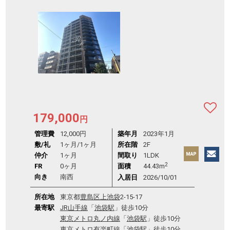
179,000
円
管理費
12,000円
築年月
2023年1月
敷/礼
1ヶ月
/
1ヶ月
所在階
2F
仲介
1ヶ月
間取り
1LDK
2
FR
0ヶ月
面積
44.43m
向き
南西
入居日
2026/10/01
所在地
東京都
豊島区
上池袋
2-15-17
最寄駅
JR山手線
「
池袋駅
」徒歩10分
東京メトロ丸ノ内線
「
池袋駅
」徒歩10分
東京メトロ有楽町線
「
池袋駅
」徒歩10分