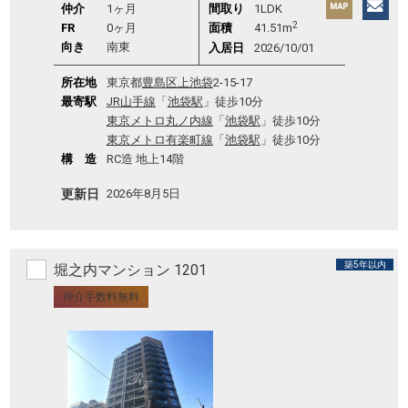
仲介
1ヶ月
間取り
1LDK
2
FR
0ヶ月
面積
41.51m
向き
南東
入居日
2026/10/01
所在地
東京都
豊島区
上池袋
2-15-17
最寄駅
JR山手線
「
池袋駅
」徒歩10分
東京メトロ丸ノ内線
「
池袋駅
」徒歩10分
東京メトロ有楽町線
「
池袋駅
」徒歩10分
構 造
RC造 地上14階
更新日
2026年8月5日
築5年以内
堀之内マンション 1201
仲介手数料無料