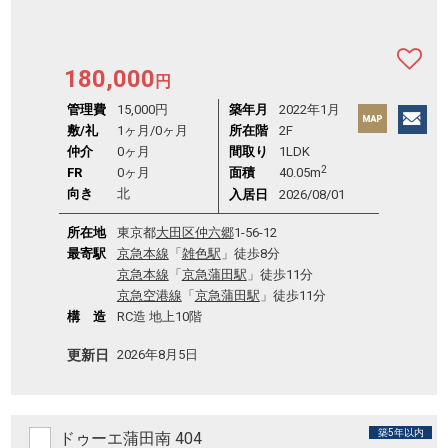
180,000
円
管理費
15,000円
築年月
2022年1月
敷/礼
1ヶ月
/
0ヶ月
所在階
2F
仲介
0ヶ月
間取り
1LDK
2
FR
0ヶ月
面積
40.05m
向き
北
入居日
2026/08/01
所在地
東京都
大田区
仲六郷
1-56-12
最寄駅
京急本線
「
雑色駅
」徒歩8分
京急本線
「
京急蒲田駅
」徒歩11分
京急空港線
「
京急蒲田駅
」徒歩11分
構 造
RC造 地上10階
更新日
2026年8月5日
築5年以内
ドゥーエ蒲田南 404