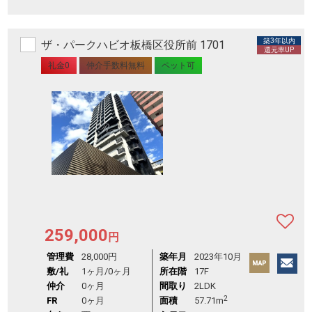
築3年以内
ザ・パークハビオ板橋区役所前 1701
還元率UP
礼金0
仲介手数料無料
ペット可
259,000
円
管理費
28,000円
築年月
2023年10月
敷/礼
1ヶ月
/
0ヶ月
所在階
17F
仲介
0ヶ月
間取り
2LDK
2
FR
0ヶ月
面積
57.71m