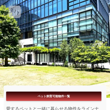
2
7
フリーレント付き物件一覧
ペット飼育可能物件一覧
ブランドマンション一覧
パノラマ360°内見一覧
リアルタイム更新一覧
閲覧数ランキング一覧
駅近物件一覧
お家賃無料期間が付いている物件をラインナッ
愛するペットと一緒に暮らせる物件をラインナ
今まさに募集開始となった物件をラインナップ
今KATAROKU内で注目されいてる物件を閲覧数
まるで内見をしているようなパノラマ搭載物件
最寄り駅からサクッと帰宅が出来る物件をライ
ブランド化された高級賃貸をラインナップしま