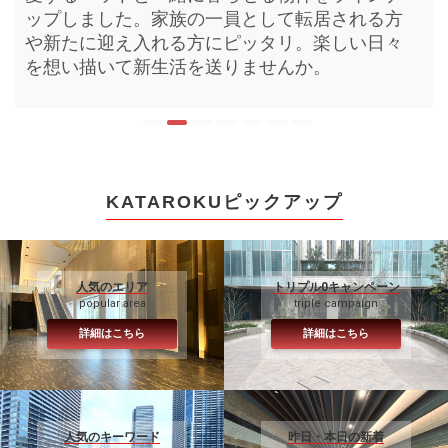
プしました。初期費用を減らし新しい家具家電
ップしました。家族の一員として転居される方
しました。鮮度の良い活きた情報がここにはあ
順にラインナップしました。人気の物件は時期
をラインナップしました。現地内見前にイメー
ンナップしました。目まぐるしく進む毎日に少
した。快適な新生活を送る為の設備や充実のル
を揃えるのもお引越しの醍醐味。この機会にい
や新たに迎え入れる方にピッタリ。楽しい日々
ります。皆さまのお部屋探しにお役立て下さ
を問わずお申込みまで早くなりがちです。お好
ジを膨らませ現地でイメージをかためる。より
しでも早い休息を。おうち時間を充実させてみ
ームプランからお選びいただけます。素敵な
かがでしょうか。
を想い描いて新生活を送りませんか。
い。
みに合う物件の確保にご活用下さい。
効率的なお部屋探しとなるような空間をお届け
ませんか。
日々は素敵な新居から始まります。
します。
KATAROKUピックアップ
人気のエリア
トリプル0キャンペーン
popular area
triple campaign
詳細はこちら
詳細はこちら
人気のキーワード
昨日・本日の新着