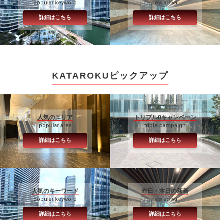
popular keyword
new arrival
詳細はこちら
詳細はこちら
KATAROKUピックアップ
人気のエリア
トリプル0キャンペーン
popular area
triple campaign
詳細はこちら
詳細はこちら
人気のキーワード
昨日・本日の新着
popular keyword
new arrival
詳細はこちら
詳細はこちら