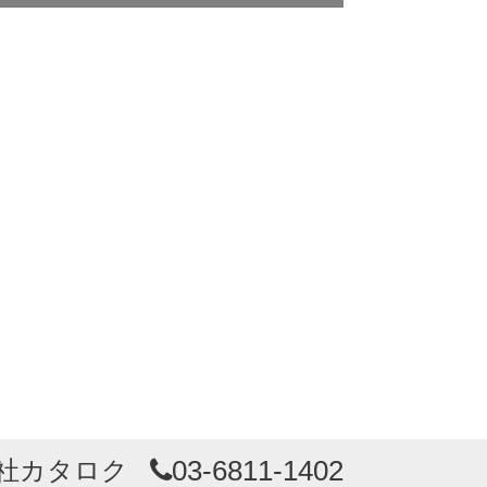
IT／WEBサービス
その他
個人事業主（開業２年以上）
個人事業主（開業２年未満）
40代
所有物件売却の為
その他
03-6811-1402
社カタロク