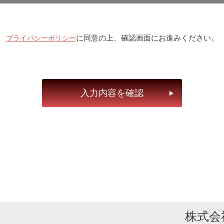
／保険／商社
広告／コンサル／不動産
／医療
飲食／物販／美容／アパレル
に同意の上、確認画面にお進みください。
プライバシーポリシー
（社会保険あり）
法人（設立２年以上）
（社会保険なし）
法人（設立２年未満）
30代
その他
未満
１年以上
・解約予告１ヶ月
実家から独立の為
・解約予告２ヶ月
海外から帰任の為
株式会