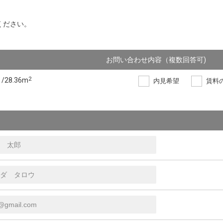
ください。
お問い合わせ内容（複数回答可)
2
 /28.36m
内見希望
賃料