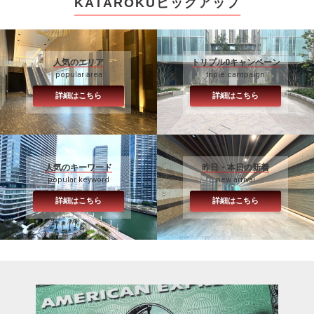
KATAROKUピックアップ
人気のエリア
トリプル0キャンペーン
popular area
triple campaign
詳細はこちら
詳細はこちら
人気のキーワード
昨日・本日の新着
popular keyword
new arrival
詳細はこちら
詳細はこちら