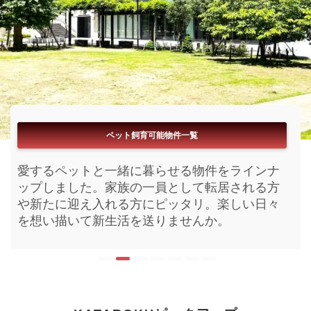
フリーレント付き物件一覧
ペット飼育可能物件一覧
ブランドマンション一覧
パノラマ360°内見一覧
リアルタイム更新一覧
閲覧数ランキング一覧
駅近物件一覧
お家賃無料期間が付いている物件をラインナッ
愛するペットと一緒に暮らせる物件をラインナ
今まさに募集開始となった物件をラインナップ
今KATAROKU内で注目されいてる物件を閲覧数
まるで内見をしているようなパノラマ搭載物件
最寄り駅からサクッと帰宅が出来る物件をライ
ブランド化された高級賃貸をラインナップしま
プしました。初期費用を減らし新しい家具家電
ップしました。家族の一員として転居される方
しました。鮮度の良い活きた情報がここにはあ
順にラインナップしました。人気の物件は時期
をラインナップしました。現地内見前にイメー
ンナップしました。目まぐるしく進む毎日に少
した。快適な新生活を送る為の設備や充実のル
を揃えるのもお引越しの醍醐味。この機会にい
や新たに迎え入れる方にピッタリ。楽しい日々
ります。皆さまのお部屋探しにお役立て下さ
を問わずお申込みまで早くなりがちです。お好
ジを膨らませ現地でイメージをかためる。より
しでも早い休息を。おうち時間を充実させてみ
ームプランからお選びいただけます。素敵な
かがでしょうか。
を想い描いて新生活を送りませんか。
い。
みに合う物件の確保にご活用下さい。
効率的なお部屋探しとなるような空間をお届け
ませんか。
日々は素敵な新居から始まります。
します。