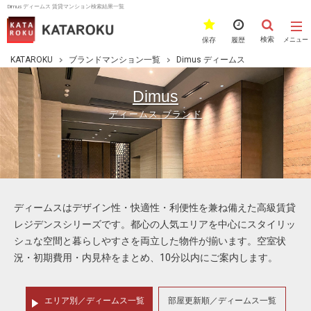
Dimus ディームス 賃貸マンション検索結果一覧
検索
保存
履歴
メニュー
KATAROKU
ブランドマンション一覧
Dimus ディームス
Dimus
ディームス ブランド
ディームスはデザイン性・快適性・利便性を兼ね備えた高級賃貸
レジデンスシリーズです。都心の人気エリアを中心にスタイリッ
シュな空間と暮らしやすさを両立した物件が揃います。空室状
況・初期費用・内見枠をまとめ、10分以内にご案内します。
エリア別／ディームス一覧
部屋更新順／ディームス一覧