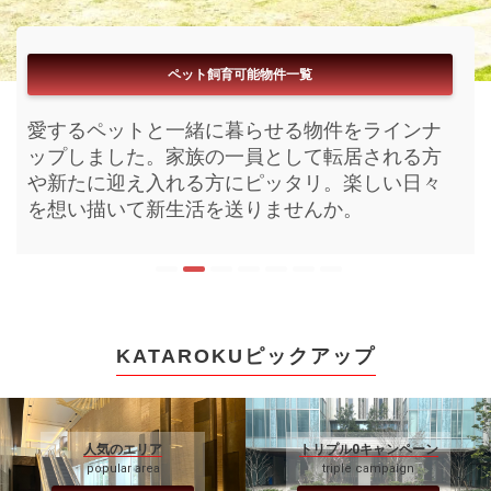
フリーレント付き物件一覧
ペット飼育可能物件一覧
ブランドマンション一覧
パノラマ360°内見一覧
リアルタイム更新一覧
閲覧数ランキング一覧
駅近物件一覧
お家賃無料期間が付いている物件をラインナッ
愛するペットと一緒に暮らせる物件をラインナ
今まさに募集開始となった物件をラインナップ
今KATAROKU内で注目されいてる物件を閲覧数
まるで内見をしているようなパノラマ搭載物件
最寄り駅からサクッと帰宅が出来る物件をライ
ブランド化された高級賃貸をラインナップしま
プしました。初期費用を減らし新しい家具家電
ップしました。家族の一員として転居される方
しました。鮮度の良い活きた情報がここにはあ
順にラインナップしました。人気の物件は時期
をラインナップしました。現地内見前にイメー
ンナップしました。目まぐるしく進む毎日に少
した。快適な新生活を送る為の設備や充実のル
を揃えるのもお引越しの醍醐味。この機会にい
や新たに迎え入れる方にピッタリ。楽しい日々
ります。皆さまのお部屋探しにお役立て下さ
を問わずお申込みまで早くなりがちです。お好
ジを膨らませ現地でイメージをかためる。より
しでも早い休息を。おうち時間を充実させてみ
ームプランからお選びいただけます。素敵な
かがでしょうか。
を想い描いて新生活を送りませんか。
い。
みに合う物件の確保にご活用下さい。
効率的なお部屋探しとなるような空間をお届け
ませんか。
日々は素敵な新居から始まります。
します。
KATAROKUピックアップ
人気のエリア
トリプル0キャンペーン
popular area
triple campaign