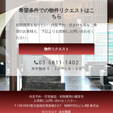
希望条件での物件リクエストはこ
ちら
初期費用を知りたい・内覧予約・空き待ち等をご希
望のお客様も、 下記よりお気軽にお問い合わせく
ださい。
物件リクエスト
03-6811-1402
年中無休 ９：３０〜１８：３０
内見予約・空室確認・初期費用の概算等
お気軽にお問い合わせください。
〒105-0003東京都港区西新橋2-2-7 MARYSOLビル4階 株式会
社カタロク
会社概要