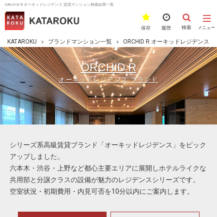
ORCHID R オーキッドレジデンス 賃貸マンション検索結果一覧
検索
保存
履歴
メニュー
KATAROKU
ブランドマンション一覧
ORCHID R オーキッドレジデンス
ORCHID R
オーキッドレジデンス ブランド
シリーズ系高級賃貸ブランド「オーキッドレジデンス」をピック
アップしました。
六本木・渋谷・上野など都心主要エリアに展開しホテルライクな
共用部と分譲クラスの設備が魅力のレジデンスシリーズです。
空室状況・初期費用・内見可否を10分以内にご案内します。