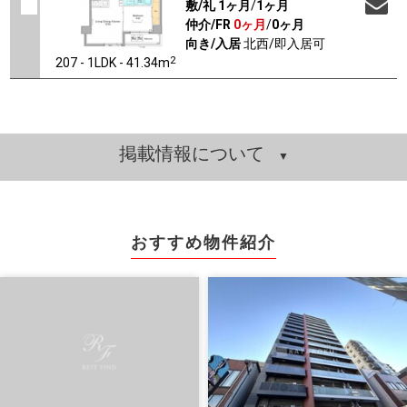
敷/礼
1ヶ月
/
1ヶ月
仲介/FR
0ヶ月
/
0ヶ月
向き/入居
北西/即入居可
2
207 - 1LDK - 41.34m
掲載情報について
おすすめ物件紹介