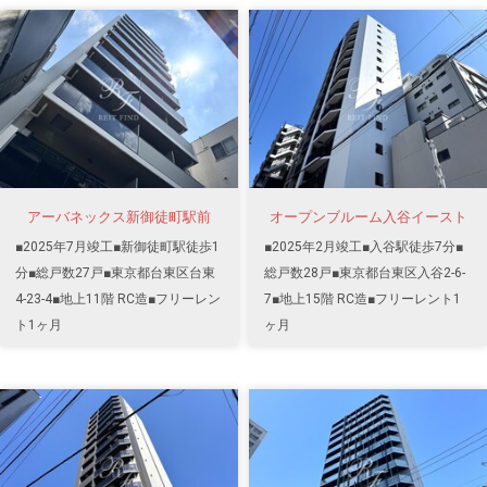
アーバネックス新御徒町駅前
オープンブルーム入谷イースト
■2025年7月竣工■新御徒町駅徒歩1
■2025年2月竣工■入谷駅徒歩7分■
分■総戸数27戸■東京都台東区台東
総戸数28戸■東京都台東区入谷2-6-
4-23-4■地上11階 RC造■フリーレン
7■地上15階 RC造■フリーレント1
ト1ヶ月
ヶ月