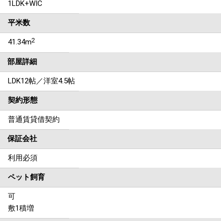
1LDK+WIC
平米数
2
41.34m
部屋詳細
LDK12帖／洋室4.5帖
契約形態
普通賃貸借契約
保証会社
利用必須
ペット飼育
可
敷1積増