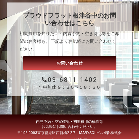
プラウドフラット根津谷中
のお問
い合わせはこちら
初期費用を知りたい・内覧予約・空き待ち等をご希
望のお客様も、 下記よりお気軽にお問い合わせく
ださい。
お問い合わせ
03-6811-1402
年中無休 ９：３０〜１８：３０
内見予約・空室確認・初期費用の概算等
お気軽にお問い合わせください。
〒105-0003東京都港区西新橋2-2-7 MARYSOLビル4階 株式会