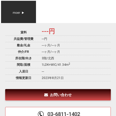
---
円
賃料
共益費/管理費
---円
敷金/礼金
---ヶ月
/
---ヶ月
仲介/FR
---ヶ月
/
---ヶ月
所在階/向き
3階/北西
2
間取/面積
1LDK+WIC/41.34m
入居日
---
情報更新日
2023年8月21日
お問い合わせ
03-6811-1402