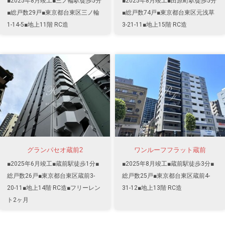
■2025年8月竣工■三ノ輪駅徒歩5分
■2025年8月竣工■田原町駅徒歩5分
■総戸数29戸■東京都台東区三ノ輪
■総戸数74戸■東京都台東区元浅草
1-14-5■地上11階 RC造
3-21-11■地上15階 RC造
グランパセオ蔵前2
ワンルーフフラット蔵前
■2025年6月竣工■蔵前駅徒歩1分■
■2025年8月竣工■蔵前駅徒歩3分■
総戸数26戸■東京都台東区蔵前3-
総戸数25戸■東京都台東区蔵前4-
20-11■地上14階 RC造■フリーレン
31-12■地上13階 RC造
ト2ヶ月