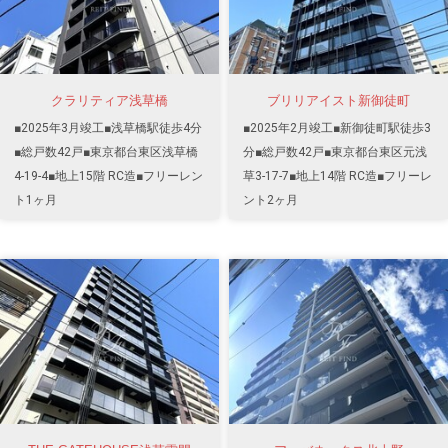
クラリティア浅草橋
ブリリアイスト新御徒町
■2025年3月竣工■浅草橋駅徒歩4分
■2025年2月竣工■新御徒町駅徒歩3
■総戸数42戸■東京都台東区浅草橋
分■総戸数42戸■東京都台東区元浅
4-19-4■地上15階 RC造■フリーレン
草3-17-7■地上14階 RC造■フリーレ
ト1ヶ月
ント2ヶ月