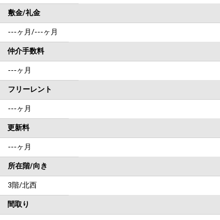
敷金/礼金
---ヶ月
/
---ヶ月
仲介手数料
---ヶ月
フリーレント
---ヶ月
更新料
---ヶ月
所在階/向き
3階/北西
間取り