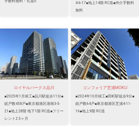
手数料無料・礼金0
4-6-17■地上14階 RC造■仲介手数料
無料
ロイヤルパークス品川
コンフォリア芝浦MOKU
■2025年1月竣工■品川駅徒歩11分■
■2024年10月竣工■田町駅徒歩9分■
総戸数458戸■東京都港区港南3-5-
総戸数64戸■東京都港区芝浦4-11-
21■地上28階 地下1階 RC造■フリー
16■地上9階 RC造
レント2.5ヶ月