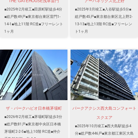
THE GATEHOUSE浅草雷門
アーバネックス北上野
■2025年2月竣工■田原町駅徒歩4分
■2025年3月竣工■入谷駅徒歩5分■
■総戸数49戸■東京都台東区雷門1-
総戸数45戸■東京都台東区北上野2-
14-1■地上11階 RC造■フリーレント
13-13■地上13階 RC造■フリーレン
1ヶ月
ト1ヶ月
ザ・パークハビオ日本橋茅場町
パークアクシス西大島コンフォート
■2026年2月竣工■茅場町駅徒歩3分
スクエア
■総戸数81戸■東京都中央区日本橋
■2025年10月竣工■西大島駅徒歩4
茅場町2-2-5■地上10階 RC造■仲介
分■総戸数446戸■東京都江東区大島