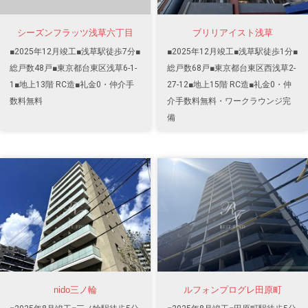
シーズンフラッツ浅草六丁目
ブリリアイスト浅草
■2025年12月竣工■浅草駅徒歩7分■
■2025年12月竣工■浅草駅徒歩1分■
総戸数48戸■東京都台東区浅草6-1-
総戸数68戸■東京都台東区西浅草2-
1■地上13階 RC造■礼金0・仲介手
27-12■地上15階 RC造■礼金0・仲
数料無料
介手数料無料・ワークラウンジ完
備
nido三ノ輪
ルフォンプログレ田原町