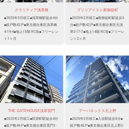
クラリティア浅草橋
ブリリアイスト新御徒町
■2025年3月竣工■浅草橋駅徒歩4分
■2025年2月竣工■新御徒町駅徒歩3
■総戸数42戸■東京都台東区浅草橋
分■総戸数42戸■東京都台東区元浅
4-19-4■地上15階 RC造■フリーレン
草3-17-7■地上14階 RC造■フリーレ
ト1ヶ月
ント2ヶ月
THE GATEHOUSE浅草雷門
アーバネックス北上野
■2025年2月竣工■田原町駅徒歩4分
■2025年3月竣工■入谷駅徒歩5分■
■総戸数49戸■東京都台東区雷門1-
総戸数45戸■東京都台東区北上野2-