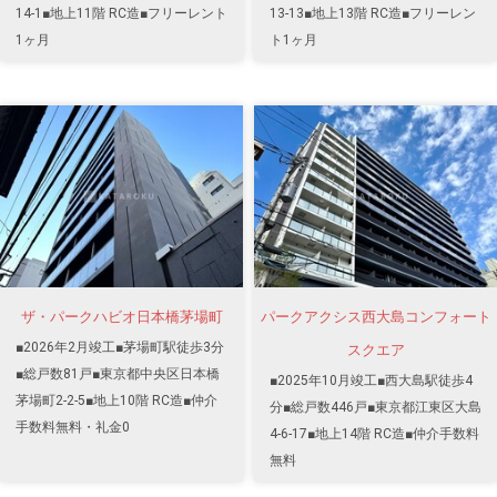
14-1■地上11階 RC造■フリーレント
13-13■地上13階 RC造■フリーレン
1ヶ月
ト1ヶ月
ザ・パークハビオ日本橋茅場町
パークアクシス西大島コンフォート
■2026年2月竣工■茅場町駅徒歩3分
スクエア
■総戸数81戸■東京都中央区日本橋
■2025年10月竣工■西大島駅徒歩4
茅場町2-2-5■地上10階 RC造■仲介
分■総戸数446戸■東京都江東区大島
手数料無料・礼金0
4-6-17■地上14階 RC造■仲介手数料
無料