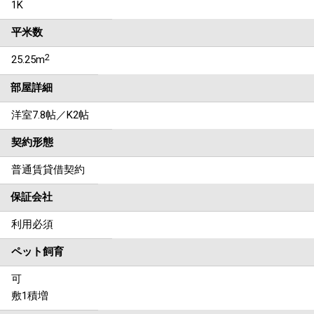
1K
平米数
2
25.25m
部屋詳細
洋室7.8帖／K2帖
契約形態
普通賃貸借契約
保証会社
利用必須
ペット飼育
可
敷1積増