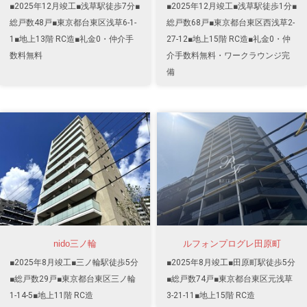
■2025年12月竣工■浅草駅徒歩7分■
■2025年12月竣工■浅草駅徒歩1分■
総戸数48戸■東京都台東区浅草6-1-
総戸数68戸■東京都台東区西浅草2-
1■地上13階 RC造■礼金0・仲介手
27-12■地上15階 RC造■礼金0・仲
数料無料
介手数料無料・ワークラウンジ完
備
nido三ノ輪
ルフォンプログレ田原町
■2025年8月竣工■三ノ輪駅徒歩5分
■2025年8月竣工■田原町駅徒歩5分
■総戸数29戸■東京都台東区三ノ輪
■総戸数74戸■東京都台東区元浅草
1-14-5■地上11階 RC造
3-21-11■地上15階 RC造