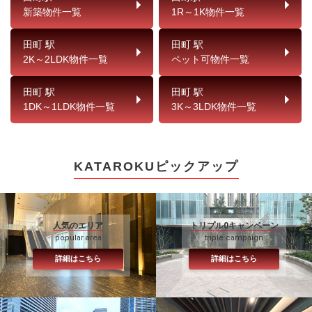
新築物件一覧
1R～1K物件一覧
田町 駅
田町 駅
2K～2LDK物件一覧
ペット可物件一覧
田町 駅
田町 駅
1DK～1LDK物件一覧
3K～3LDK物件一覧
KATAROKUピックアップ
人気のエリア
トリプル0キャンペーン
popular area
triple campaign
詳細はこちら
詳細はこちら