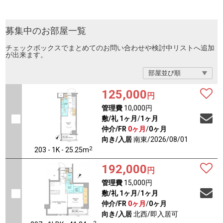
募集中のお部屋一覧
チェックボックスでまとめてのお問い合わせや検討中リストへ追加
が出来ます。
125,000
円
管理費
10,000円
敷/礼
1ヶ月
/
1ヶ月
仲介/FR
0ヶ月
/
0ヶ月
向き/入居
南東/2026/08/01
2
203 - 1K - 25.25m
192,000
円
管理費
15,000円
敷/礼
1ヶ月
/
1ヶ月
仲介/FR
0ヶ月
/
0ヶ月
向き/入居
北西/即入居可