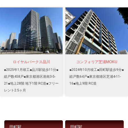
ロイヤルパークス品川
コンフォリア芝浦MOKU
■2025年1月竣工■品川駅徒歩11分■
■2024年10月竣工■田町駅徒歩9分■
総戸数458戸■東京都港区港南3-5-
総戸数64戸■東京都港区芝浦4-11-
21■地上28階 地下1階 RC造■フリー
16■地上9階 RC造
レント2.5ヶ月
田町駅
田町駅