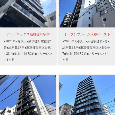
アーバネックス新御徒町駅前
オープンブルーム入谷イースト
■2025年7月竣工■新御徒町駅徒歩1
■2025年2月竣工■入谷駅徒歩7分■
分■総戸数27戸■東京都台東区台東
総戸数28戸■東京都台東区入谷2-6-
4-23-4■地上11階 RC造■フリーレン
7■地上15階 RC造■フリーレント1
ト1ヶ月
ヶ月