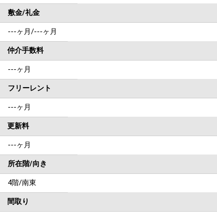
敷金/礼金
---ヶ月
/
---ヶ月
仲介手数料
---ヶ月
フリーレント
---ヶ月
更新料
---ヶ月
所在階/向き
4階/南東
間取り