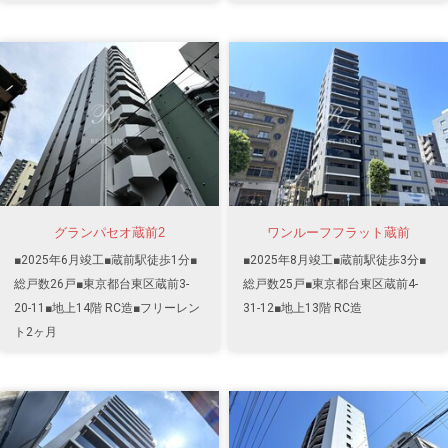
グランパセオ蔵前2
ワンルーフフラット蔵前
■2025年6月竣工■蔵前駅徒歩1分■
■2025年8月竣工■蔵前駅徒歩3分■
総戸数26戸■東京都台東区蔵前3-
総戸数25戸■東京都台東区蔵前4-
20-11■地上14階 RC造■フリーレン
31-12■地上13階 RC造
ト2ヶ月