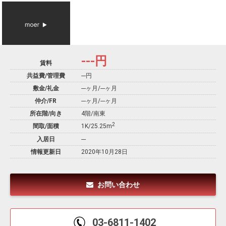
---
円
賃料
共益費/管理費
---円
敷金/礼金
---ヶ月
/
---ヶ月
仲介/FR
---ヶ月
/
---ヶ月
所在階/向き
4階/南東
2
間取/面積
1K/25.25m
入居日
---
情報更新日
2020年10月28日
お問い合わせ
03-6811-1402