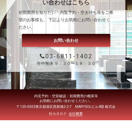
い合わせはこちら
初期費用を知りたい・内覧予約・空き待ち等をご希
望のお客様も、 下記よりお気軽にお問い合わせく
ださい。
お問い合わせ
03-6811-1402
年中無休 ９：３０〜１８：３０
内見予約・空室確認・初期費用の概算等
お気軽にお問い合わせください。
〒105-0003東京都港区西新橋2-2-7 MARYSOLビル4階 株式会
社カタロク
会社概要