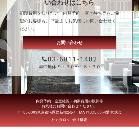
い合わせはこちら
初期費用を知りたい・内覧予約・空き待ち等をご希
望のお客様も、 下記よりお気軽にお問い合わせく
ださい。
お問い合わせ
03-6811-1402
年中無休 ９：３０〜１８：３０
内見予約・空室確認・初期費用の概算等
お気軽にお問い合わせください。
〒105-0003東京都港区西新橋2-2-7 MARYSOLビル4階 株式会
社カタロク
会社概要