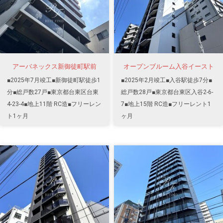
アーバネックス新御徒町駅前
オープンブルーム入谷イースト
■2025年7月竣工■新御徒町駅徒歩1
■2025年2月竣工■入谷駅徒歩7分■
分■総戸数27戸■東京都台東区台東
総戸数28戸■東京都台東区入谷2-6-
4-23-4■地上11階 RC造■フリーレン
7■地上15階 RC造■フリーレント1
ト1ヶ月
ヶ月