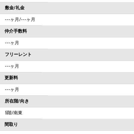
敷金/礼金
---ヶ月
/
---ヶ月
仲介手数料
---ヶ月
フリーレント
---ヶ月
更新料
---ヶ月
所在階/向き
5階/南東
間取り