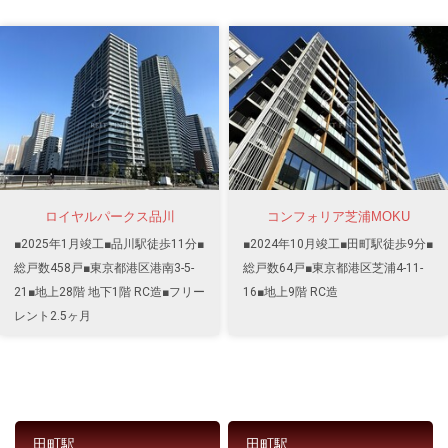
ロイヤルパークス品川
コンフォリア芝浦MOKU
■2025年1月竣工■品川駅徒歩11分■
■2024年10月竣工■田町駅徒歩9分■
総戸数458戸■東京都港区港南3-5-
総戸数64戸■東京都港区芝浦4-11-
21■地上28階 地下1階 RC造■フリー
16■地上9階 RC造
レント2.5ヶ月
田町駅
田町駅