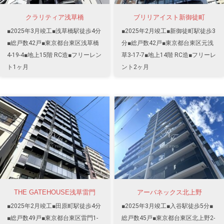
クラリティア浅草橋
ブリリアイスト新御徒町
■2025年3月竣工■浅草橋駅徒歩4分
■2025年2月竣工■新御徒町駅徒歩3
■総戸数42戸■東京都台東区浅草橋
分■総戸数42戸■東京都台東区元浅
4-19-4■地上15階 RC造■フリーレン
草3-17-7■地上14階 RC造■フリーレ
ト1ヶ月
ント2ヶ月
THE GATEHOUSE浅草雷門
アーバネックス北上野
■2025年2月竣工■田原町駅徒歩4分
■2025年3月竣工■入谷駅徒歩5分■
■総戸数49戸■東京都台東区雷門1-
総戸数45戸■東京都台東区北上野2-