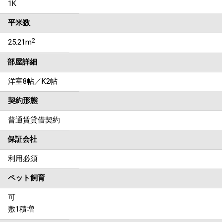
1K
平米数
2
25.21m
部屋詳細
洋室8帖／K2帖
契約形態
普通賃貸借契約
保証会社
利用必須
ペット飼育
可
敷1積増