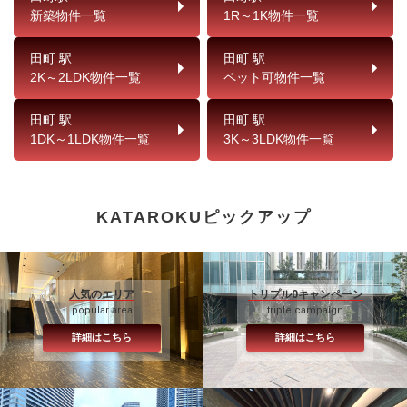
新築物件一覧
1R～1K物件一覧
田町 駅
田町 駅
2K～2LDK物件一覧
ペット可物件一覧
田町 駅
田町 駅
1DK～1LDK物件一覧
3K～3LDK物件一覧
KATAROKUピックアップ
人気のエリア
トリプル0キャンペーン
popular area
triple campaign
詳細はこちら
詳細はこちら