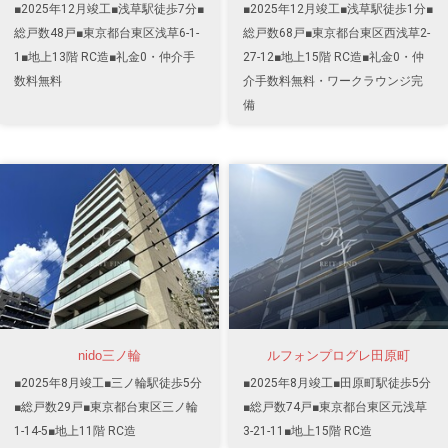
■2025年12月竣工■浅草駅徒歩7分■
■2025年12月竣工■浅草駅徒歩1分■
総戸数48戸■東京都台東区浅草6-1-
総戸数68戸■東京都台東区西浅草2-
1■地上13階 RC造■礼金0・仲介手
27-12■地上15階 RC造■礼金0・仲
数料無料
介手数料無料・ワークラウンジ完
備
nido三ノ輪
ルフォンプログレ田原町
■2025年8月竣工■三ノ輪駅徒歩5分
■2025年8月竣工■田原町駅徒歩5分
■総戸数29戸■東京都台東区三ノ輪
■総戸数74戸■東京都台東区元浅草
1-14-5■地上11階 RC造
3-21-11■地上15階 RC造