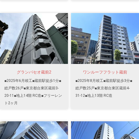
グランパセオ蔵前2
ワンルーフフラット蔵前
■2025年6月竣工■蔵前駅徒歩1分■
■2025年8月竣工■蔵前駅徒歩3分■
総戸数26戸■東京都台東区蔵前3-
総戸数25戸■東京都台東区蔵前4-
20-11■地上14階 RC造■フリーレン
31-12■地上13階 RC造
ト2ヶ月