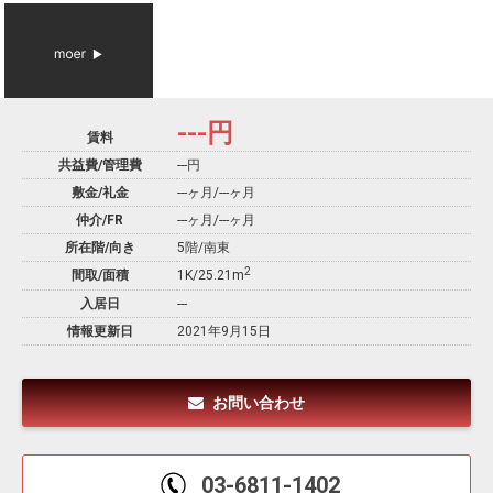
---
円
賃料
共益費/管理費
---円
敷金/礼金
---ヶ月
/
---ヶ月
仲介/FR
---ヶ月
/
---ヶ月
所在階/向き
5階/南東
2
間取/面積
1K/25.21m
入居日
---
情報更新日
2021年9月15日
お問い合わせ
03-6811-1402