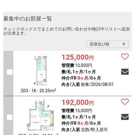
募集中のお部屋一覧
チェックボックスでまとめてのお問い合わせや検討中リストへ追加
が出来ます。
125,000
円
管理費
10,000円
敷/礼
1ヶ月
/
1ヶ月
仲介/FR
0ヶ月
/
0ヶ月
向き/入居
南東/2026/08/01
2
203 - 1K - 25.25m
192,000
円
管理費
15,000円
敷/礼
1ヶ月
/
1ヶ月
仲介/FR
0ヶ月
/
0ヶ月
向き/入居
北西/即入居可