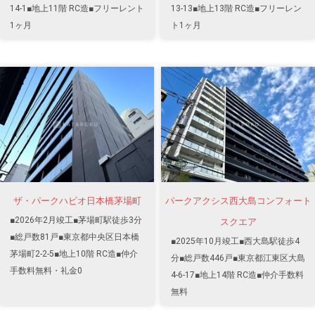
14-1■地上11階 RC造■フリーレント
13-13■地上13階 RC造■フリーレン
1ヶ月
ト1ヶ月
ザ・パークハビオ日本橋茅場町
パークアクシス西大島コンフォート
■2026年2月竣工■茅場町駅徒歩3分
スクエア
■総戸数81戸■東京都中央区日本橋
■2025年10月竣工■西大島駅徒歩4
茅場町2-2-5■地上10階 RC造■仲介
分■総戸数446戸■東京都江東区大島
手数料無料・礼金0
4-6-17■地上14階 RC造■仲介手数料
無料