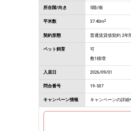
所在階/向き
5階/南
2
平米数
37.40m
契約形態
普通賃貸借契約 2年
ペット飼育
可
敷1積増
入居日
2026/09/01
問合番号
19-507
キャンペーン情報
キャンペーンの詳細