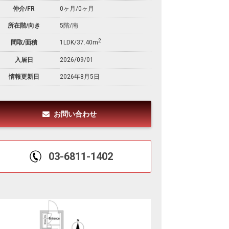
仲介/FR
0ヶ月
/
0ヶ月
所在階/向き
5階/南
2
間取/面積
1LDK/37.40m
入居日
2026/09/01
情報更新日
2026年8月5日
お問い合わせ
03-6811-1402