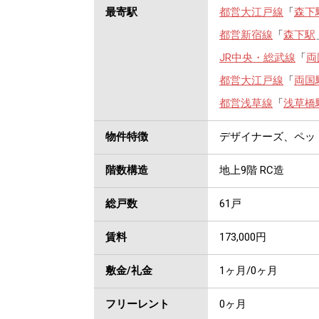
最寄駅
都営大江戸線
「
森下
都営新宿線
「
森下駅
JR中央・総武線
「
両
都営大江戸線
「
両国
都営浅草線
「
浅草橋
物件特徴
デザイナーズ、ペッ
階数構造
地上9階 RC造
総戸数
61戸
賃料
173,000
円
敷金/礼金
1ヶ月
/
0ヶ月
フリーレント
0ヶ月