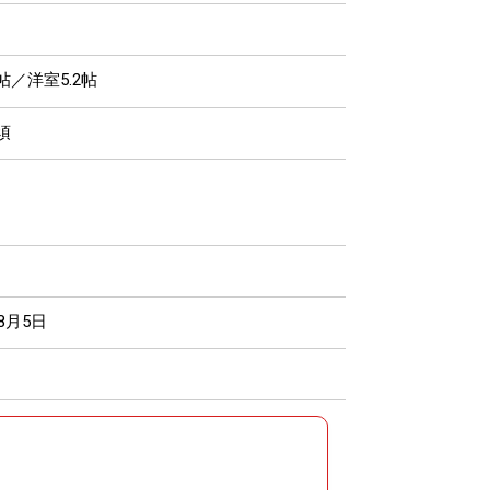
2帖／洋室5.2帖
須
年8月5日