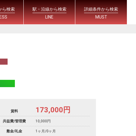
から検索
駅・沿線から検索
詳細条件から検索
ESS
LINE
MUST
173,000
円
賃料
共益費/管理費
10,000円
敷金/礼金
1ヶ月
/
0ヶ月