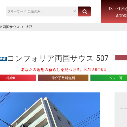
区・住所
ADDR
ア両国サウス
507
コンフォリア両国サウス 507
あなたの理想の暮らしを見つける。KATAROKU
礼金0
仲介手数料無料
ペット可