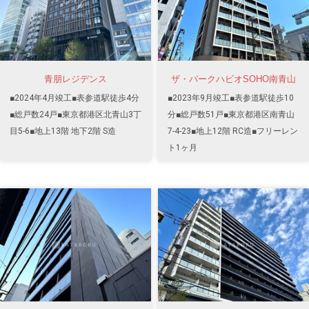
青朋レジデンス
ザ・パークハビオSOHO南青山
■2024年4月竣工■表参道駅徒歩4分
■2023年9月竣工■表参道駅徒歩10
■総戸数24戸■東京都港区北青山3丁
分■総戸数51戸■東京都港区南青山
目5-6■地上13階 地下2階 S造
7-4-23■地上12階 RC造■フリーレン
ト1ヶ月