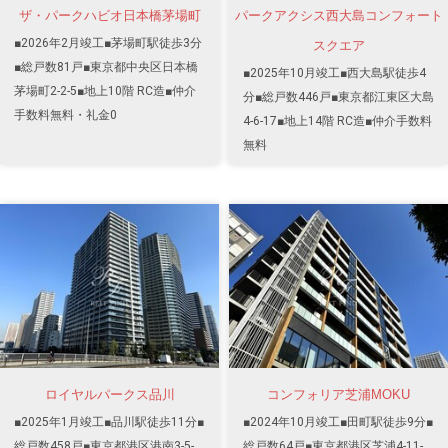
ザ・パークハビオ日本橋茅場町
パークアクシス西大島コンフォート
■2026年2月竣工■茅場町駅徒歩3分
スクエア
■総戸数81戸■東京都中央区日本橋
■2025年10月竣工■西大島駅徒歩4
茅場町2-2-5■地上10階 RC造■仲介
分■総戸数446戸■東京都江東区大島
手数料無料・礼金0
4-6-17■地上14階 RC造■仲介手数料
無料
ロイヤルパークス品川
コンフォリア芝浦MOKU
■2025年1月竣工■品川駅徒歩11分■
■2024年10月竣工■田町駅徒歩9分■
総戸数458戸■東京都港区港南3-5-
総戸数64戸■東京都港区芝浦4-11-