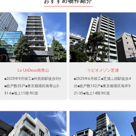
おすすめ物件紹介
Le UnDeux南青山
リビオメゾン芝浦
■2025年9月竣工■外苑前駅徒歩5分
■2025年6月竣工■芝浦ふ頭駅徒歩4
■総戸数20戸■東京都港区南青山2-
分■総戸数102戸■東京都港区海岸3-
31-6■地上11階 RC造
21-35■地上14階 RC造