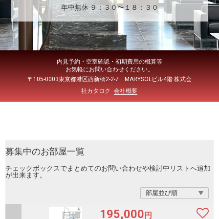
年中無休 ９：３０〜１８：３０
内見予約・空室確認・初期費用の概算等
お気軽にお問い合わせください。
〒105-0003東京都港区西新橋2-2-7 MARYSOLビル4階 株式会
社カタロク
会社概要
募集中のお部屋一覧
チェックボックスでまとめてのお問い合わせや検討中リストへ追加
が出来ます。
195,000
円