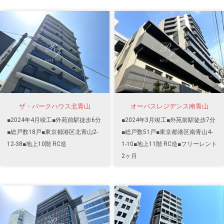
ザ・パークハウス北青山
オーパスレジデンス南青山
■2024年4月竣工■外苑前駅徒歩6分
■2024年3月竣工■外苑前駅徒歩7分
■総戸数18戸■東京都港区北青山2-
■総戸数51戸■東京都港区南青山4-
12-38■地上10階 RC造
1-10■地上11階 RC造■フリーレント
2ヶ月