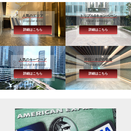
人気のエリア
トリプル0キャンペーン
popular area
triple campaign
詳細はこちら
詳細はこちら
人気のキーワード
昨日・本日の新着
popular keyword
new arrival
詳細はこちら
詳細はこちら