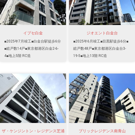
イプセ白金
ジオエント白金台
■2025年7月竣工■白金台駅徒歩6分
■2025年6月竣工■目黒駅徒歩6分■
■総戸数14戸■東京都港区白金2-6-
総戸数48戸■東京都港区白金台3-
4■地上5階 RC造
19-5■地上13階 RC造
ザ・ケンジントン・レジデンス芝浦
ブリックレジデンス南青山