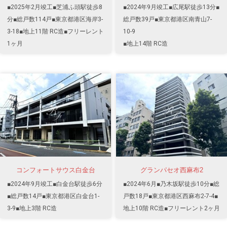
■2025年2月竣工■芝浦ふ頭駅徒歩8
■2024年9月竣工■広尾駅徒歩13分■
分■総戸数114戸■東京都港区海岸3-
総戸数39戸■東京都港区南青山7-
3-18■地上11階 RC造■フリーレント
10-9
1ヶ月
■地上14階 RC造
コンフォートサウス白金台
グランパセオ西麻布2
■2024年9月竣工■白金台駅徒歩6分
■2024年6月■乃木坂駅徒歩10分■総
■総戸数14戸■東京都港区白金台1-
戸数18戸■東京都港区西麻布2-7-4■
3-9■地上3階 RC造
地上10階 RC造■フリーレント2ヶ月