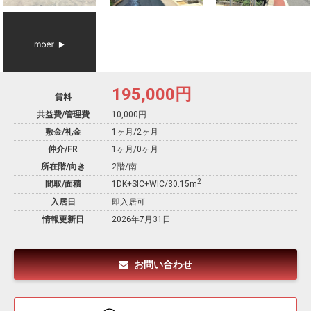
195,000
円
賃料
共益費/管理費
10,000円
敷金/礼金
1ヶ月
/
2ヶ月
仲介/FR
1ヶ月
/
0ヶ月
所在階/向き
2階/南
2
間取/面積
1DK+SIC+WIC/30.15m
入居日
即入居可
情報更新日
2026年7月31日
お問い合わせ