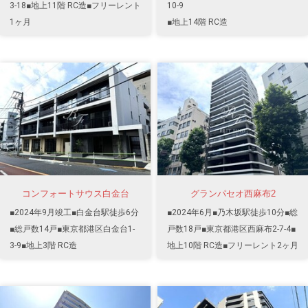
3-18■地上11階 RC造■フリーレント
10-9
1ヶ月
■地上14階 RC造
コンフォートサウス白金台
グランパセオ西麻布2
■2024年9月竣工■白金台駅徒歩6分
■2024年6月■乃木坂駅徒歩10分■総
■総戸数14戸■東京都港区白金台1-
戸数18戸■東京都港区西麻布2-7-4■
3-9■地上3階 RC造
地上10階 RC造■フリーレント2ヶ月