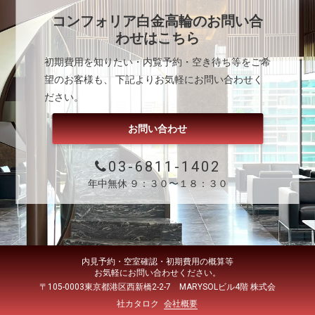
コンフォリア白金高輪
のお問い合
わせはこちら
初期費用を知りたい・内覧予約・空き待ち等をご希
望のお客様も、 下記よりお気軽にお問い合わせく
ださい。
お問い合わせ
03-6811-1402
年中無休 ９：３０〜１８：３０
内見予約・空室確認・初期費用の概算等
お気軽にお問い合わせください。
〒105-0003東京都港区西新橋2-2-7 MARYSOLビル4階 株式会
社カタロク
会社概要