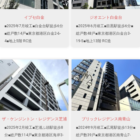
イプセ白金
ジオエント白金台
■2025年7月竣工■白金台駅徒歩6分
■2025年6月竣工■目黒駅徒歩6分■
■総戸数14戸■東京都港区白金2-6-
総戸数48戸■東京都港区白金台3-
4■地上5階 RC造
19-5■地上13階 RC造
ザ・ケンジントン・レジデンス芝浦
ブリックレジデンス南青山
■2025年2月竣工■芝浦ふ頭駅徒歩8
■2024年9月竣工■広尾駅徒歩13分■
分■総戸数114戸■東京都港区海岸3-
総戸数39戸■東京都港区南青山7-