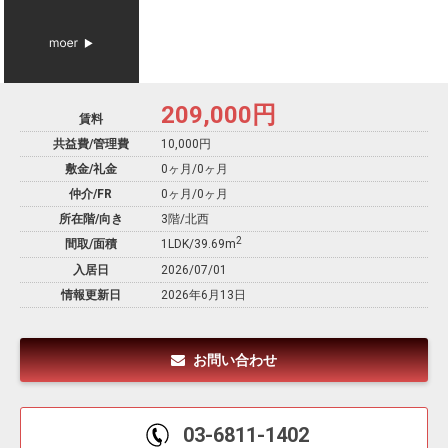
209,000
円
賃料
共益費/管理費
10,000円
敷金/礼金
0ヶ月
/
0ヶ月
仲介/FR
0ヶ月
/
0ヶ月
所在階/向き
3階/北西
2
間取/面積
1LDK/39.69m
入居日
2026/07/01
情報更新日
2026年6月13日
お問い合わせ
03-6811-1402