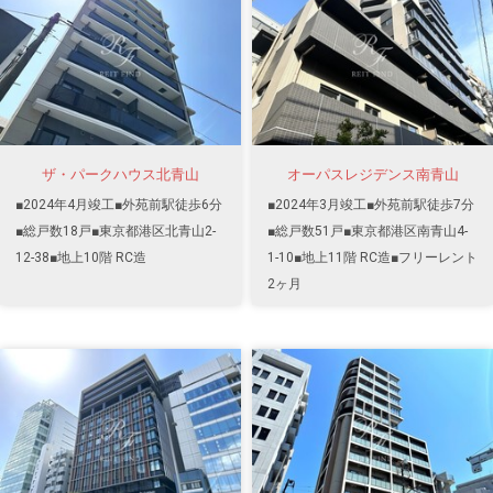
ザ・パークハウス北青山
オーパスレジデンス南青山
■2024年4月竣工■外苑前駅徒歩6分
■2024年3月竣工■外苑前駅徒歩7分
■総戸数18戸■東京都港区北青山2-
■総戸数51戸■東京都港区南青山4-
12-38■地上10階 RC造
1-10■地上11階 RC造■フリーレント
2ヶ月