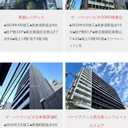
青朋レジデンス
ザ・パークハビオSOHO南青山
■2024年4月竣工■表参道駅徒歩4分
■2023年9月竣工■表参道駅徒歩10
■総戸数24戸■東京都港区北青山3丁
分■総戸数51戸■東京都港区南青山
目5-6■地上13階 地下2階 S造
7-4-23■地上12階 RC造■フリーレン
ト1ヶ月
ザ・パークハビオ日本橋茅場町
パークアクシス西大島コンフォート
■2026年2月竣工■茅場町駅徒歩3分
スクエア