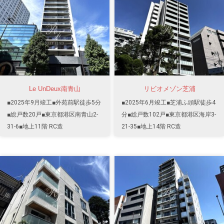
Le UnDeux南青山
リビオメゾン芝浦
■2025年9月竣工■外苑前駅徒歩5分
■2025年6月竣工■芝浦ふ頭駅徒歩4
■総戸数20戸■東京都港区南青山2-
分■総戸数102戸■東京都港区海岸3-
31-6■地上11階 RC造
21-35■地上14階 RC造