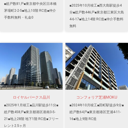
■総戸数81戸■東京都中央区日本橋
■2025年10月竣工■西大島駅徒歩4
茅場町2-2-5■地上10階 RC造■仲介
分■総戸数446戸■東京都江東区大島
手数料無料・礼金0
4-6-17■地上14階 RC造■仲介手数料
無料
ロイヤルパークス品川
コンフォリア芝浦MOKU
■2025年1月竣工■品川駅徒歩11分■
■2024年10月竣工■田町駅徒歩9分■
総戸数458戸■東京都港区港南3-5-
総戸数64戸■東京都港区芝浦4-11-
21■地上28階 地下1階 RC造■フリー
16■地上9階 RC造
レント2.5ヶ月