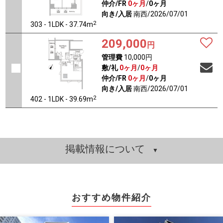
仲介/FR
0ヶ月
/
0ヶ月
向き/入居
南西/2026/07/01
2
303 - 1LDK - 37.74m
209,000
円
管理費
10,000円
敷/礼
0ヶ月
/
0ヶ月
仲介/FR
0ヶ月
/
0ヶ月
向き/入居
南西/2026/07/01
2
402 - 1LDK - 39.69m
掲載情報について
おすすめ物件紹介