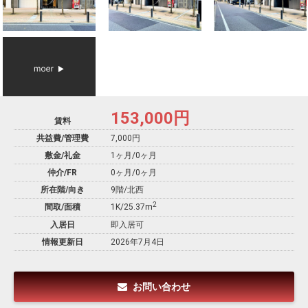
153,000
円
賃料
共益費/管理費
7,000円
敷金/礼金
1ヶ月
/
0ヶ月
仲介/FR
0ヶ月
/
0ヶ月
所在階/向き
9階/北西
2
間取/面積
1K/25.37m
入居日
即入居可
情報更新日
2026年7月4日
お問い合わせ