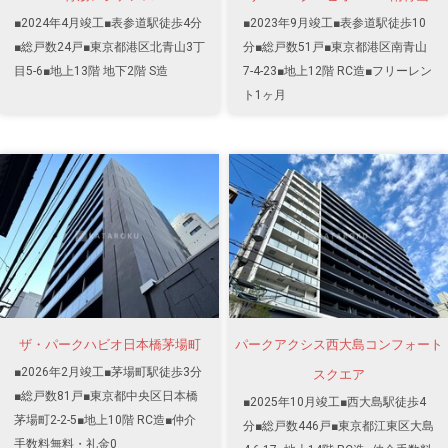
■2024年4月竣工■表参道駅徒歩4分
■2023年9月竣工■表参道駅徒歩10
■総戸数24戸■東京都港区北青山3丁
分■総戸数51戸■東京都港区南青山
目5-6■地上13階 地下2階 S造
7-4-23■地上12階 RC造■フリーレン
ト1ヶ月
ザ・パークハビオ日本橋茅場町
パークアクシス西大島コンフォート
■2026年2月竣工■茅場町駅徒歩3分
スクエア
■総戸数81戸■東京都中央区日本橋
■2025年10月竣工■西大島駅徒歩4
茅場町2-2-5■地上10階 RC造■仲介
分■総戸数446戸■東京都江東区大島
手数料無料・礼金0