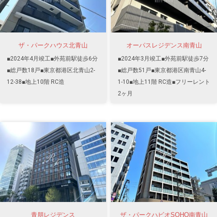
ザ・パークハウス北青山
オーパスレジデンス南青山
■2024年4月竣工■外苑前駅徒歩6分
■2024年3月竣工■外苑前駅徒歩7分
■総戸数18戸■東京都港区北青山2-
■総戸数51戸■東京都港区南青山4-
12-38■地上10階 RC造
1-10■地上11階 RC造■フリーレント
2ヶ月
青朋レジデンス
ザ・パークハビオSOHO南青山