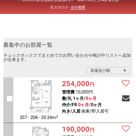
〒105-0003東京都港区西新橋2-2-7 MARYSOLビル4階 株式会
社カタロク
会社概要
募集中のお部屋一覧
チェックボックスでまとめてのお問い合わせや検討中リストへ追加
が出来ます。
254,000
円
管理費
10,000円
敷/礼
1ヶ月
/
0ヶ月
仲介/FR
0ヶ月
/
0ヶ月
向き/入居
南東/即入居可
2
207 - 2DK - 50.24m
190,000
円