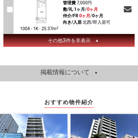
管理費
7,000円
敷/礼
1ヶ月
/
0ヶ月
仲介/FR
0ヶ月
/
0ヶ月
向き/入居
北西/即入居可
2
1004 - 1K - 25.37m
3
その他
件を非表示
掲載情報について
おすすめ物件紹介