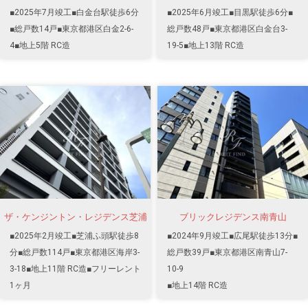
■2025年7月竣工■白金台駅徒歩6分
■2025年6月竣工■目黒駅徒歩6分■
■総戸数14戸■東京都港区白金2-6-
総戸数48戸■東京都港区白金台3-
4■地上5階 RC造
19-5■地上13階 RC造
ザ・ケンジントン・レジデンス芝浦
ブリックレジデンス南青山
■2025年2月竣工■芝浦ふ頭駅徒歩8
■2024年9月竣工■広尾駅徒歩13分■
分■総戸数114戸■東京都港区海岸3-
総戸数39戸■東京都港区南青山7-
3-18■地上11階 RC造■フリーレント
10-9
1ヶ月
■地上14階 RC造