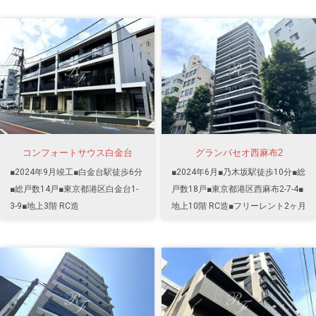
コンフォートサウス白金台
グランパセオ西麻布2
■2024年9月竣工■白金台駅徒歩6分
■2024年6月■乃木坂駅徒歩10分■総
■総戸数14戸■東京都港区白金台1-
戸数18戸■東京都港区西麻布2-7-4■
3-9■地上3階 RC造
地上10階 RC造■フリーレント2ヶ月