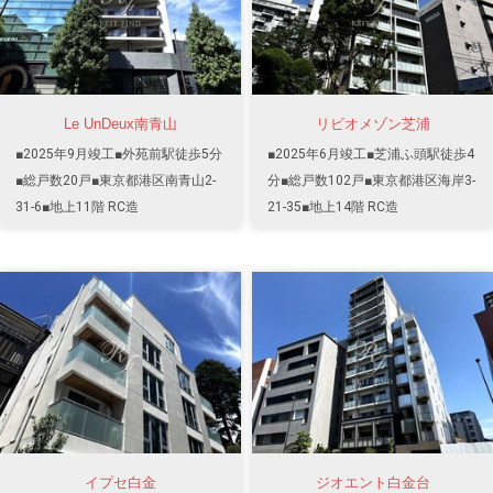
Le UnDeux南青山
リビオメゾン芝浦
■2025年9月竣工■外苑前駅徒歩5分
■2025年6月竣工■芝浦ふ頭駅徒歩4
■総戸数20戸■東京都港区南青山2-
分■総戸数102戸■東京都港区海岸3-
31-6■地上11階 RC造
21-35■地上14階 RC造
イプセ白金
ジオエント白金台