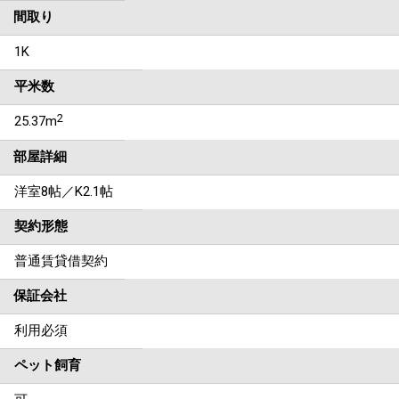
間取り
1K
平米数
2
25.37m
部屋詳細
洋室8帖／K2.1帖
契約形態
普通賃貸借契約
保証会社
利用必須
ペット飼育