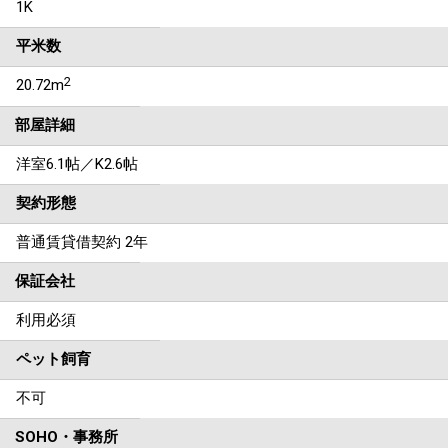
1K
平米数
2
20.72m
部屋詳細
洋室6.1帖／K2.6帖
契約形態
普通賃貸借契約 2年
保証会社
利用必須
ペット飼育
不可
SOHO・事務所