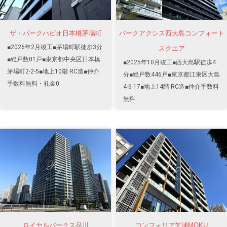
ザ・パークハビオ日本橋茅場町
パークアクシス西大島コンフォート
■2026年2月竣工■茅場町駅徒歩3分
スクエア
■総戸数81戸■東京都中央区日本橋
■2025年10月竣工■西大島駅徒歩4
茅場町2-2-5■地上10階 RC造■仲介
分■総戸数446戸■東京都江東区大島
手数料無料・礼金0
4-6-17■地上14階 RC造■仲介手数料
無料
ロイヤルパークス品川
コンフォリア芝浦MOKU