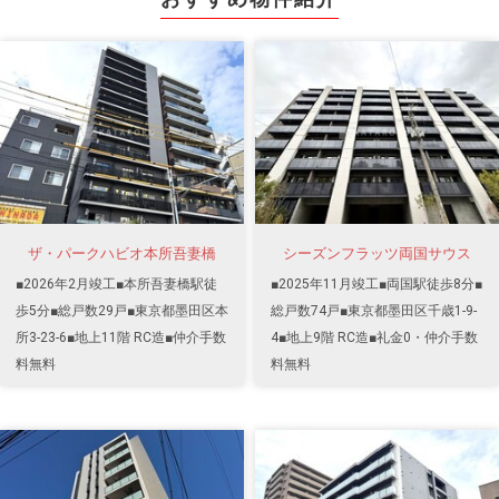
ザ・パークハビオ本所吾妻橋
シーズンフラッツ両国サウス
■2026年2月竣工■本所吾妻橋駅徒
■2025年11月竣工■両国駅徒歩8分■
歩5分■総戸数29戸■東京都墨田区本
総戸数74戸■東京都墨田区千歳1-9-
所3-23-6■地上11階 RC造■仲介手数
4■地上9階 RC造■礼金0・仲介手数
料無料
料無料