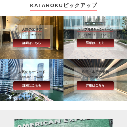
KATAROKUピックアップ
人気のエリア
トリプル0キャンペーン
popular area
triple campaign
詳細はこちら
詳細はこちら
人気のキーワード
昨日・本日の新着
popular keyword
new arrival
詳細はこちら
詳細はこちら