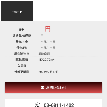
---
円
賃料
共益費/管理費
---円
敷金/礼金
---ヶ月
/
---ヶ月
仲介/FR
---ヶ月
/
---ヶ月
所在階/向き
2階/南西
2
間取/面積
1K/20.72m
入居日
---
情報更新日
2026年7月17日
お問い合わせ
03-6811-1402