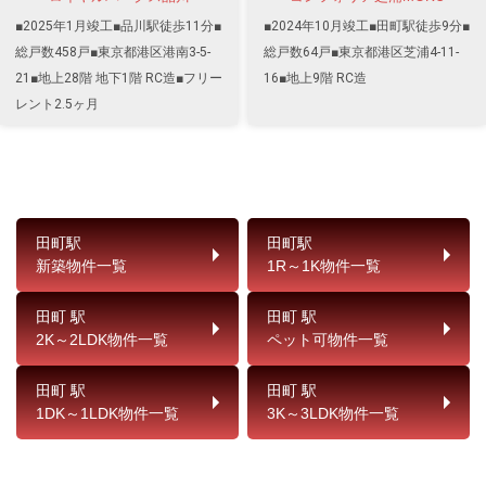
■2025年1月竣工■品川駅徒歩11分■
■2024年10月竣工■田町駅徒歩9分■
総戸数458戸■東京都港区港南3-5-
総戸数64戸■東京都港区芝浦4-11-
21■地上28階 地下1階 RC造■フリー
16■地上9階 RC造
レント2.5ヶ月
田町駅
田町駅
新築物件一覧
1R～1K物件一覧
田町 駅
田町 駅
2K～2LDK物件一覧
ペット可物件一覧
田町 駅
田町 駅
1DK～1LDK物件一覧
3K～3LDK物件一覧