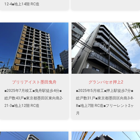
12-4■地上14階 RC造
ブリリアイスト墨田曳舟
グランパセオ押上2
■2025年7月竣工■曳舟駅徒歩4分■
■2025年5月竣工■押上駅徒歩7分■
総戸数43戸■東京都墨田区東向島2-
総戸数31戸■東京都墨田区向島3-8-
21-3■地上12階 RC造
8■地上7階 RC造■フリーレント2ヶ
月