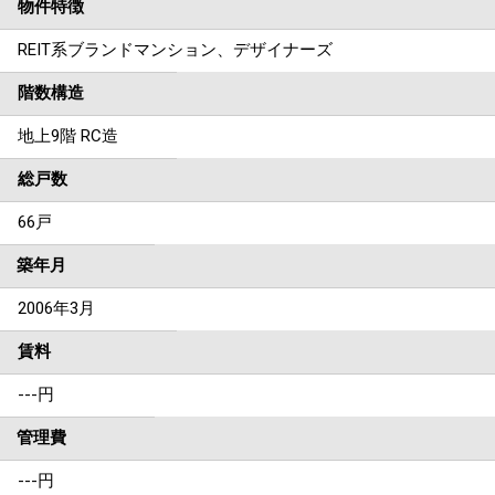
物件特徴
REIT系ブランドマンション、デザイナーズ
階数構造
地上9階 RC造
総戸数
66戸
築年月
2006年3月
賃料
---
円
管理費
---円