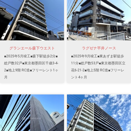
グランエール森下ウエスト
ラグゼナ平井ノース
■2025年5月竣工■森下駅徒歩2分■
■2025年9月竣工■東あずま駅徒歩
総戸数32戸■東京都墨田区千歳3-4-
11分■総戸数53戸■東京都墨田区立
2■地上9階 RC造■フリーレント1ヶ
花6-21-2■地上5階 RC造■フリーレ
月
ント4ヶ月