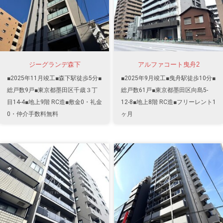
ジーグランデ森下
アルファコート曳舟2
■2025年11月竣工■森下駅徒歩5分■
■2025年9月竣工■曳舟駅徒歩10分■
総戸数9戸■東京都墨田区千歳３丁
総戸数61戸■東京都墨田区向島5-
目14-4■地上9階 RC造■敷金0・礼金
12-8■地上8階 RC造■フリーレント1
0・仲介手数料無料
ヶ月