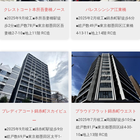
クレストコート本所吾妻橋ノース
パレスシンシア江東橋
■2025年9月竣工■本所吾妻橋駅徒
■2025年2月竣工■錦糸町駅徒歩6分
歩2分■総戸数78戸■東京都墨田区吾
■総戸数49戸■東京都墨田区江東橋
妻橋2-7-10■地上11階 RC造
4-13-11■地上14階 RC造
プレディアコート錦糸町スカイビュ
プラウドフラット錦糸町ウエスト
■2025年7月竣工■両国駅徒歩10分■
ー
総戸数81戸■東京都墨田区緑4-30-
■2025年9月竣工■錦糸町駅徒歩9分
10■地上13階 RC造
■総戸数69戸■東京都墨田区太平1-