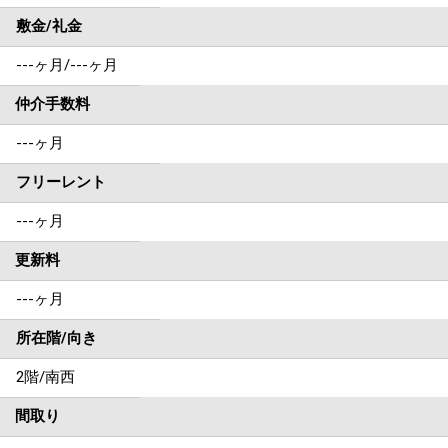
敷金/礼金
---ヶ月
/
---ヶ月
仲介手数料
---ヶ月
フリーレント
---ヶ月
更新料
---ヶ月
所在階/向き
2階/南西
間取り