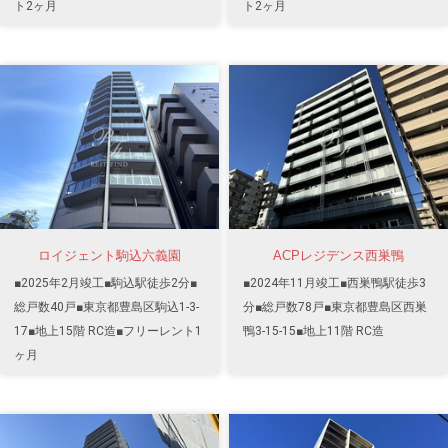
ト2ヶ月
ト2ヶ月
ロイジェント駒込六義園
ACPレジデンス西巣鴨
■2025年2月竣工■駒込駅徒歩2分■
■2024年11月竣工■西巣鴨駅徒歩3
総戸数40戸■東京都豊島区駒込1-3-
分■総戸数78戸■東京都豊島区西巣
17■地上15階 RC造■フリーレント1
鴨3-15-15■地上11階 RC造
ヶ月