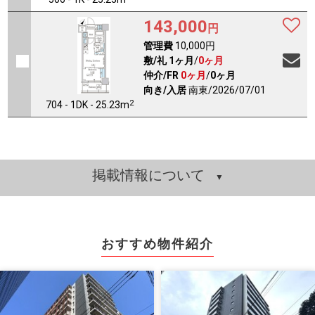
143,000
円
管理費
10,000円
敷/礼
1ヶ月
/
0ヶ月
仲介/FR
0ヶ月
/
0ヶ月
向き/入居
南東/2026/07/01
2
704 - 1DK - 25.23m
掲載情報について
おすすめ物件紹介