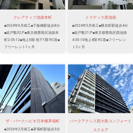
クレアティフ池袋本町
トラディス西池袋
■2024年6月竣工■下板橋駅徒歩8分
■2024年5月竣工■椎名町駅徒歩4分
■総戸数32戸■東京都豊島区池袋本
■総戸数21戸■東京都豊島区西池袋
町2-35-12■地上5階 地下1階 RC造■
4-35-10地上4階 RC造■フリーレン
フリーレント1ヶ月
ト2ヶ月
ザ・パークハビオ日本橋茅場町
パークアクシス西大島コンフォート
■2026年2月竣工■茅場町駅徒歩3分
スクエア