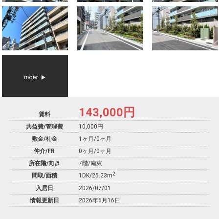
143,000
円
賃料
共益費/管理費
10,000円
敷金/礼金
1ヶ月
/
0ヶ月
仲介/FR
0ヶ月
/
0ヶ月
所在階/向き
7階/南東
2
間取/面積
1DK/25.23m
入居日
2026/07/01
情報更新日
2026年6月16日