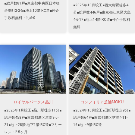
■総戸数81戸■東京都中央区日本橋
■2025年10月竣工■西大島駅徒歩4
茅場町2-2-5■地上10階 RC造■仲介
分■総戸数446戸■東京都江東区大島
手数料無料・礼金0
4-6-17■地上14階 RC造■仲介手数料
無料
ロイヤルパークス品川
コンフォリア芝浦MOKU
■2025年1月竣工■品川駅徒歩11分■
■2024年10月竣工■田町駅徒歩9分■
総戸数458戸■東京都港区港南3-5-
総戸数64戸■東京都港区芝浦4-11-
21■地上28階 地下1階 RC造■フリー
16■地上9階 RC造
レント2.5ヶ月