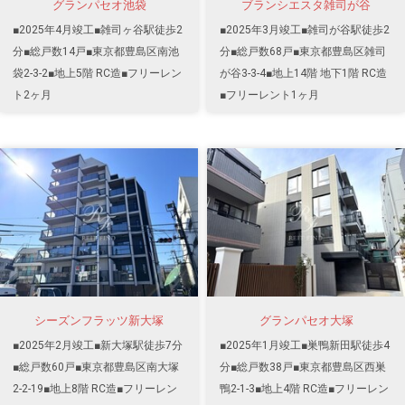
グランパセオ池袋
ブランシエスタ雑司が谷
■2025年4月竣工■雑司ヶ谷駅徒歩2
■2025年3月竣工■雑司が谷駅徒歩2
分■総戸数14戸■東京都豊島区南池
分■総戸数68戸■東京都豊島区雑司
袋2-3-2■地上5階 RC造■フリーレン
が谷3-3-4■地上14階 地下1階 RC造
ト2ヶ月
■フリーレント1ヶ月
シーズンフラッツ新大塚
グランパセオ大塚
■2025年2月竣工■新大塚駅徒歩7分
■2025年1月竣工■巣鴨新田駅徒歩4
■総戸数60戸■東京都豊島区南大塚
分■総戸数38戸■東京都豊島区西巣
2-2-19■地上8階 RC造■フリーレン
鴨2-1-3■地上4階 RC造■フリーレン