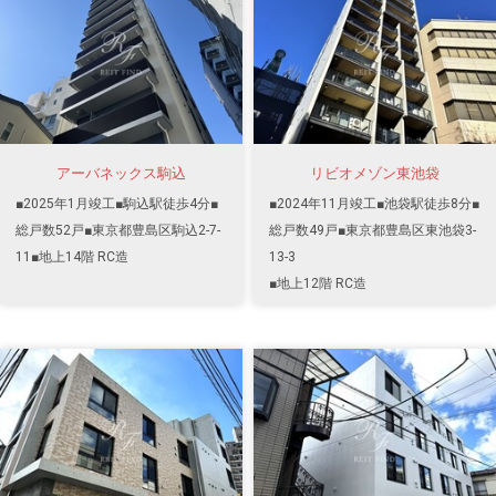
アーバネックス駒込
リビオメゾン東池袋
■2025年1月竣工■駒込駅徒歩4分■
■2024年11月竣工■池袋駅徒歩8分■
総戸数52戸■東京都豊島区駒込2-7-
総戸数49戸■東京都豊島区東池袋3-
11■地上14階 RC造
13-3
■地上12階 RC造