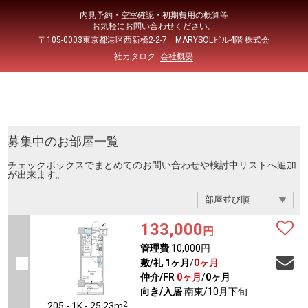
内見予約・空室確認・初期費用の概算等
お気軽にお問い合わせください。
〒105-0003東京都港区西新橋2-2-7 MARYSOLビル4階 株式会
社カタロク
会社概要
募集中のお部屋一覧
チェックボックスでまとめてのお問い合わせや検討中リストへ追加
が出来ます。
133,000
円
管理費
10,000円
敷/礼
1ヶ月
/
0ヶ月
仲介/FR
0ヶ月
/
0ヶ月
向き/入居
南東/10月下旬
2
205 - 1K - 25.23m