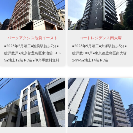
パークアクシス池袋イースト
コートレジデンス南大塚
■2026年2月竣工■池袋駅徒歩7分■
■2025年9月竣工■大塚駅徒歩5分■
総戸数戸■東京都豊島区東池袋3-13-
総戸数103戸■東京都豊島区南大塚
5■地上12階 RC造■仲介手数料無料
2-39-5■地上14階 RC造