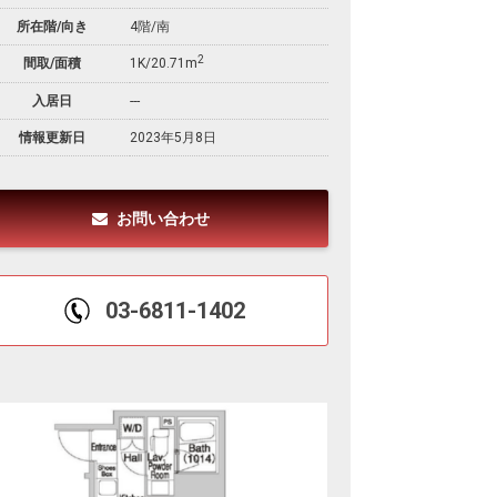
所在階/向き
4階/南
2
間取/面積
1K/20.71m
入居日
---
情報更新日
2023年5月8日
お問い合わせ
03-6811-1402