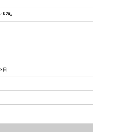
／K2帖
月8日