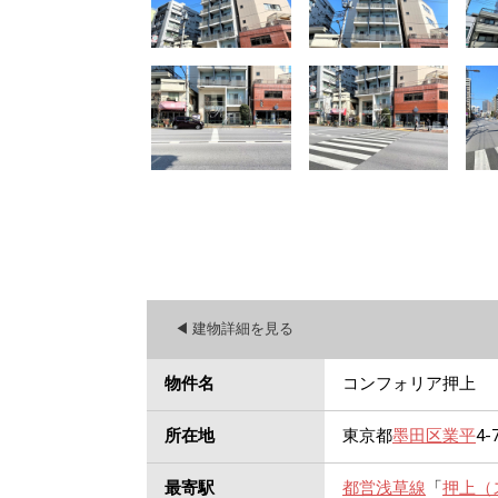
◀︎ 建物詳細を見る
物件名
コンフォリア押上
所在地
東京都
墨田区
業平
4-
最寄駅
都営浅草線
「
押上（