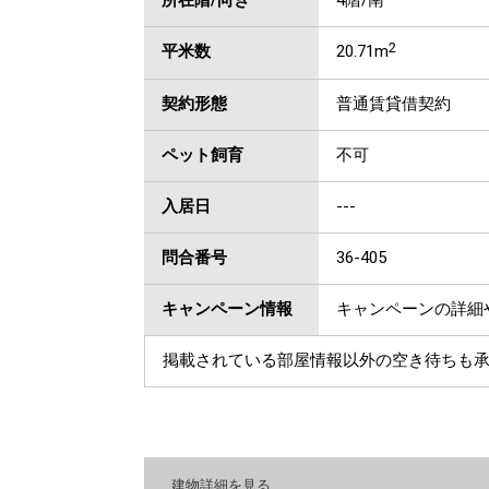
所在階/向き
4階/南
2
平米数
20.71m
契約形態
普通賃貸借契約
ペット飼育
不可
入居日
---
問合番号
36-405
キャンペーン情報
キャンペーンの詳細
掲載されている部屋情報以外の空き待ちも
建物詳細を見る