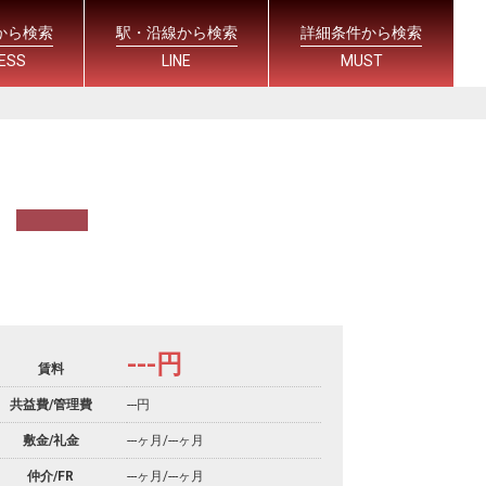
から検索
駅・沿線から検索
詳細条件から検索
ESS
LINE
MUST
---
円
賃料
共益費/管理費
---円
敷金/礼金
---ヶ月
/
---ヶ月
仲介/FR
---ヶ月
/
---ヶ月