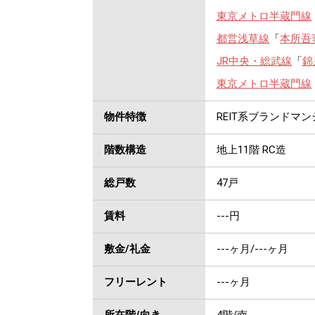
東京メトロ半蔵門線
都営浅草線
「
本所吾
JR中央・総武線
「
錦
東京メトロ半蔵門線
物件特徴
REIT系ブランドマ
階数構造
地上11階 RC造
総戸数
47戸
賃料
---
円
敷金/礼金
---ヶ月
/
---ヶ月
フリーレント
---ヶ月