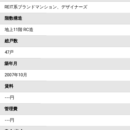
REIT系ブランドマンション、デザイナーズ
階数構造
地上11階 RC造
総戸数
47戸
築年月
2007年10月
賃料
---
円
管理費
---円