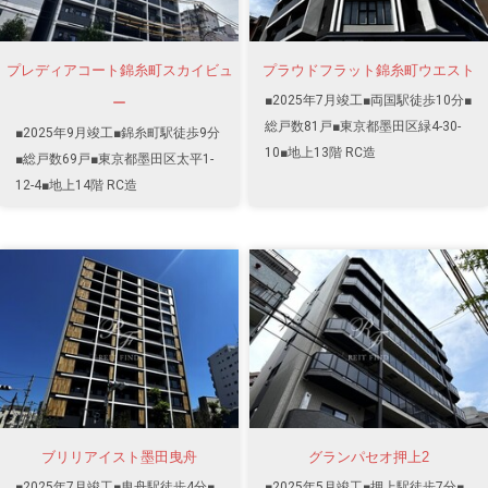
プレディアコート錦糸町スカイビュ
プラウドフラット錦糸町ウエスト
■2025年7月竣工■両国駅徒歩10分■
ー
総戸数81戸■東京都墨田区緑4-30-
■2025年9月竣工■錦糸町駅徒歩9分
10■地上13階 RC造
■総戸数69戸■東京都墨田区太平1-
12-4■地上14階 RC造
ブリリアイスト墨田曳舟
グランパセオ押上2
■2025年7月竣工■曳舟駅徒歩4分■
■2025年5月竣工■押上駅徒歩7分■