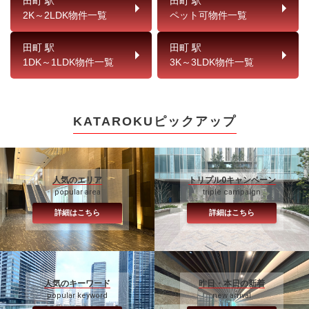
田町 駅
田町 駅
2K～2LDK物件一覧
ペット可物件一覧
田町 駅
田町 駅
1DK～1LDK物件一覧
3K～3LDK物件一覧
KATAROKUピックアップ
人気のエリア
トリプル0キャンペーン
popular area
triple campaign
詳細はこちら
詳細はこちら
人気のキーワード
昨日・本日の新着
popular keyword
new arrival