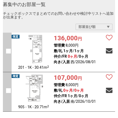
募集中のお部屋一覧
チェックボックスでまとめてのお問い合わせや検討中リストへ追加
が出来ます。
136,000
円
管理費
8,000円
敷/礼
1ヶ月
/
1ヶ月
仲介/FR
0ヶ月
/
0ヶ月
向き/入居
西/2026/08/01
2
201 - 1K - 30.41m
107,000
円
管理費
8,000円
敷/礼
0ヶ月
/
0ヶ月
仲介/FR
1ヶ月
/
0ヶ月
向き/入居
南/2026/10/01
2
905 - 1K - 20.71m