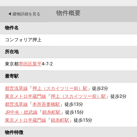
物件概要
◀︎ 建物詳細を見る
物件名
コンフォリア押上
所在地
東京都
墨田区
業平
4-7-2
最寄駅
都営浅草線
「
押上（スカイツリー前）駅
」徒歩2分
東京メトロ半蔵門線
「
押上（スカイツリー前）駅
」徒歩2分
都営浅草線
「
本所吾妻橋駅
」徒歩13分
JR中央・総武線
「
錦糸町駅
」徒歩15分
東京メトロ半蔵門線
「
錦糸町駅
」徒歩15分
物件特徴