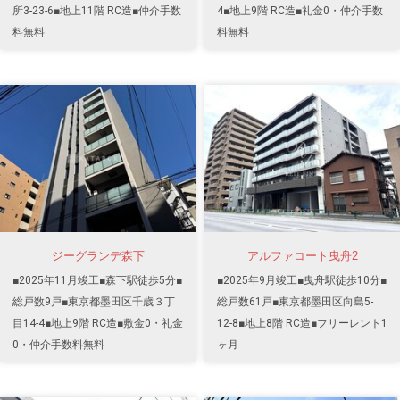
所3-23-6■地上11階 RC造■仲介手数
4■地上9階 RC造■礼金0・仲介手数
料無料
料無料
ジーグランデ森下
アルファコート曳舟2
■2025年11月竣工■森下駅徒歩5分■
■2025年9月竣工■曳舟駅徒歩10分■
総戸数9戸■東京都墨田区千歳３丁
総戸数61戸■東京都墨田区向島5-
目14-4■地上9階 RC造■敷金0・礼金
12-8■地上8階 RC造■フリーレント1
0・仲介手数料無料
ヶ月