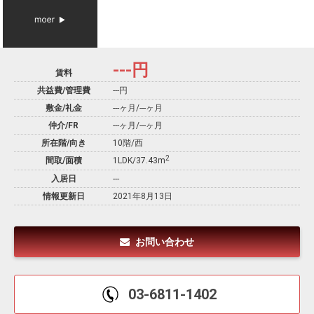
---
円
賃料
共益費/管理費
---円
敷金/礼金
---ヶ月
/
---ヶ月
仲介/FR
---ヶ月
/
---ヶ月
所在階/向き
10階/西
2
間取/面積
1LDK/37.43m
入居日
---
情報更新日
2021年8月13日
お問い合わせ
03-6811-1402