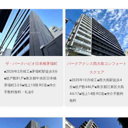
ザ・パークハビオ日本橋茅場町
パークアクシス西大島コンフォート
■2026年2月竣工■茅場町駅徒歩3分
スクエア
■総戸数81戸■東京都中央区日本橋
■2025年10月竣工■西大島駅徒歩4
茅場町2-2-5■地上10階 RC造■仲介
分■総戸数446戸■東京都江東区大島
手数料無料・礼金0
4-6-17■地上14階 RC造■仲介手数料
無料