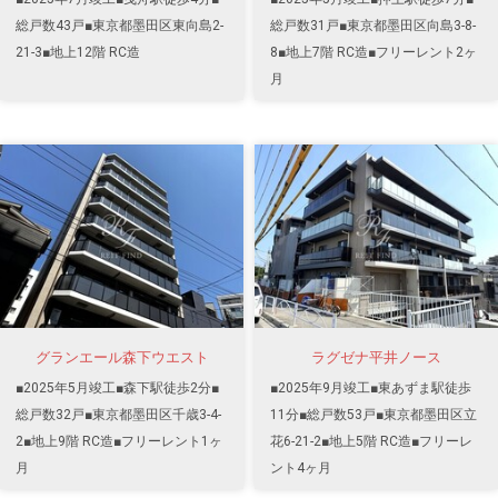
総戸数43戸■東京都墨田区東向島2-
総戸数31戸■東京都墨田区向島3-8-
21-3■地上12階 RC造
8■地上7階 RC造■フリーレント2ヶ
月
グランエール森下ウエスト
ラグゼナ平井ノース
■2025年5月竣工■森下駅徒歩2分■
■2025年9月竣工■東あずま駅徒歩
総戸数32戸■東京都墨田区千歳3-4-
11分■総戸数53戸■東京都墨田区立
2■地上9階 RC造■フリーレント1ヶ
花6-21-2■地上5階 RC造■フリーレ
月
ント4ヶ月