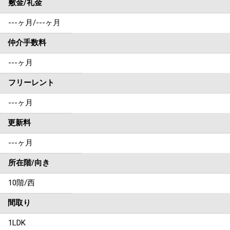
敷金/礼金
---ヶ月
/
---ヶ月
仲介手数料
---ヶ月
フリーレント
---ヶ月
更新料
---ヶ月
所在階/向き
10階/西
間取り
1LDK