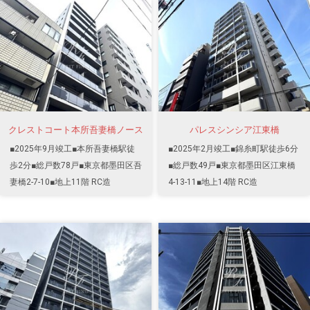
クレストコート本所吾妻橋ノース
パレスシンシア江東橋
■2025年9月竣工■本所吾妻橋駅徒
■2025年2月竣工■錦糸町駅徒歩6分
歩2分■総戸数78戸■東京都墨田区吾
■総戸数49戸■東京都墨田区江東橋
妻橋2-7-10■地上11階 RC造
4-13-11■地上14階 RC造