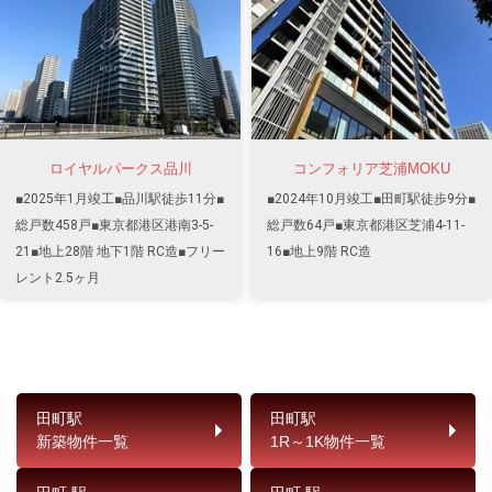
ロイヤルパークス品川
コンフォリア芝浦MOKU
■2025年1月竣工■品川駅徒歩11分■
■2024年10月竣工■田町駅徒歩9分■
総戸数458戸■東京都港区港南3-5-
総戸数64戸■東京都港区芝浦4-11-
21■地上28階 地下1階 RC造■フリー
16■地上9階 RC造
レント2.5ヶ月
田町駅
田町駅
新築物件一覧
1R～1K物件一覧