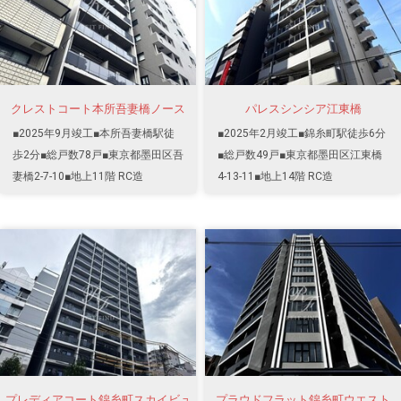
クレストコート本所吾妻橋ノース
パレスシンシア江東橋
■2025年9月竣工■本所吾妻橋駅徒
■2025年2月竣工■錦糸町駅徒歩6分
歩2分■総戸数78戸■東京都墨田区吾
■総戸数49戸■東京都墨田区江東橋
妻橋2-7-10■地上11階 RC造
4-13-11■地上14階 RC造
プレディアコート錦糸町スカイビュ
プラウドフラット錦糸町ウエスト