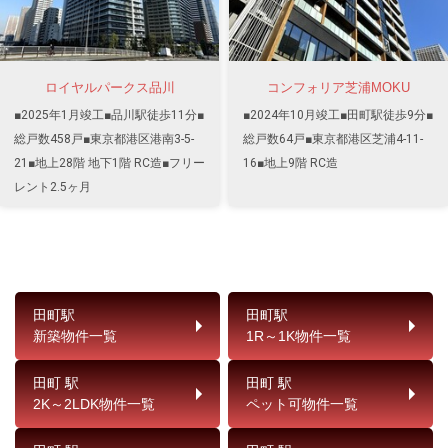
ロイヤルパークス品川
コンフォリア芝浦MOKU
■2025年1月竣工■品川駅徒歩11分■
■2024年10月竣工■田町駅徒歩9分■
総戸数458戸■東京都港区港南3-5-
総戸数64戸■東京都港区芝浦4-11-
21■地上28階 地下1階 RC造■フリー
16■地上9階 RC造
レント2.5ヶ月
田町駅
田町駅
新築物件一覧
1R～1K物件一覧
田町 駅
田町 駅
2K～2LDK物件一覧
ペット可物件一覧