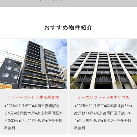
おすすめ物件紹介
ザ・パークハビオ本所吾妻橋
シーズンフラッツ両国サウス
■2026年2月竣工■本所吾妻橋駅徒
■2025年11月竣工■両国駅徒歩8分■
歩5分■総戸数29戸■東京都墨田区本
総戸数74戸■東京都墨田区千歳1-9-
所3-23-6■地上11階 RC造■仲介手数
4■地上9階 RC造■礼金0・仲介手数
料無料
料無料