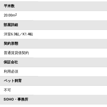
平米数
2
20.00m
部屋詳細
洋室6.3帖／K1.4帖
契約形態
普通賃貸借契約
保証会社
利用必須
ペット飼育
不可
SOHO・事務所