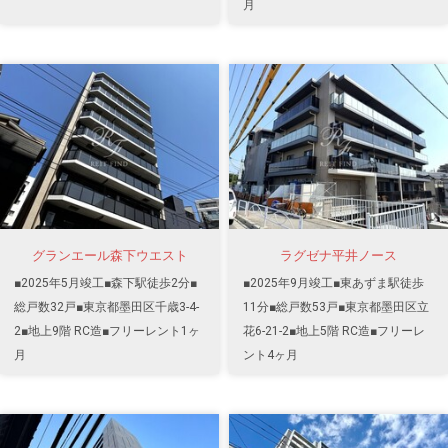
月
グランエール森下ウエスト
ラグゼナ平井ノース
■2025年5月竣工■森下駅徒歩2分■
■2025年9月竣工■東あずま駅徒歩
総戸数32戸■東京都墨田区千歳3-4-
11分■総戸数53戸■東京都墨田区立
2■地上9階 RC造■フリーレント1ヶ
花6-21-2■地上5階 RC造■フリーレ
月
ント4ヶ月