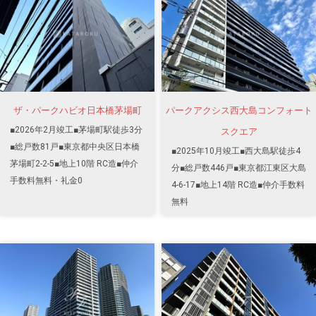
ザ・パークハビオ日本橋茅場町
パークアクシス西大島コンフォート
■2026年2月竣工■茅場町駅徒歩3分
スクエア
■総戸数81戸■東京都中央区日本橋
■2025年10月竣工■西大島駅徒歩4
茅場町2-2-5■地上10階 RC造■仲介
分■総戸数446戸■東京都江東区大島
手数料無料・礼金0
4-6-17■地上14階 RC造■仲介手数料
無料