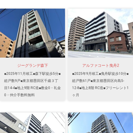
ジーグランデ森下
アルファコート曳舟2
■2025年11月竣工■森下駅徒歩5分■
■2025年9月竣工■曳舟駅徒歩10分■
総戸数9戸■東京都墨田区千歳３丁
総戸数61戸■東京都墨田区向島5-
目14-4■地上9階 RC造■敷金0・礼金
12-8■地上8階 RC造■フリーレント1
0・仲介手数料無料
ヶ月