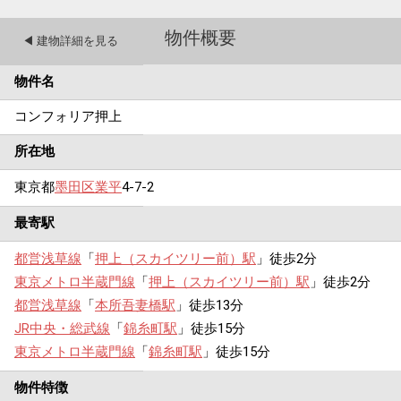
物件概要
◀︎ 建物詳細を見る
物件名
コンフォリア押上
所在地
東京都
墨田区
業平
4-7-2
最寄駅
都営浅草線
「
押上（スカイツリー前）駅
」徒歩2分
東京メトロ半蔵門線
「
押上（スカイツリー前）駅
」徒歩2分
都営浅草線
「
本所吾妻橋駅
」徒歩13分
JR中央・総武線
「
錦糸町駅
」徒歩15分
東京メトロ半蔵門線
「
錦糸町駅
」徒歩15分
物件特徴