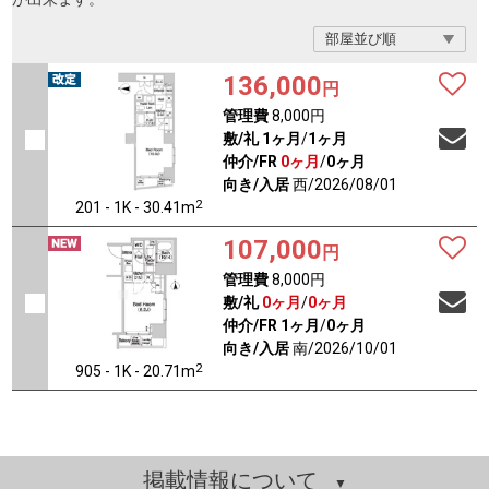
136,000
円
管理費
8,000円
敷/礼
1ヶ月
/
1ヶ月
仲介/FR
0ヶ月
/
0ヶ月
向き/入居
西/2026/08/01
2
201 - 1K - 30.41m
107,000
円
管理費
8,000円
敷/礼
0ヶ月
/
0ヶ月
仲介/FR
1ヶ月
/
0ヶ月
向き/入居
南/2026/10/01
2
905 - 1K - 20.71m
掲載情報について