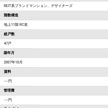
REIT系ブランドマンション、デザイナーズ
階数構造
地上11階 RC造
総戸数
47戸
築年月
2007年10月
賃料
---
円
管理費
---円