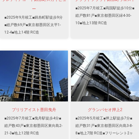
■2025年7月竣工■両国駅徒歩10分■
ー
総戸数81戸■東京都墨田区緑4-30-
■2025年9月竣工■錦糸町駅徒歩9分
10■地上13階 RC造
■総戸数69戸■東京都墨田区太平1-
12-4■地上14階 RC造
ブリリアイスト墨田曳舟
グランパセオ押上2
■2025年7月竣工■曳舟駅徒歩4分■
■2025年5月竣工■押上駅徒歩7分■
総戸数43戸■東京都墨田区東向島2-
総戸数31戸■東京都墨田区向島3-8-
21-3■地上12階 RC造
8■地上7階 RC造■フリーレント2ヶ