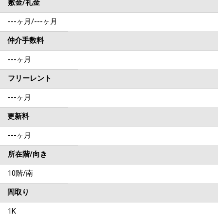
敷金/礼金
---ヶ月
/
---ヶ月
仲介手数料
---ヶ月
フリーレント
---ヶ月
更新料
---ヶ月
所在階/向き
10階/南
間取り
1K