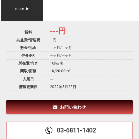
---
円
賃料
共益費/管理費
---円
敷金/礼金
---ヶ月
/
---ヶ月
仲介/FR
---ヶ月
/
---ヶ月
所在階/向き
10階/南
2
間取/面積
1K/20.00m
入居日
---
情報更新日
2022年5月23日
お問い合わせ
03-6811-1402