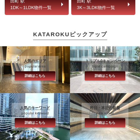
田町 駅
田町 駅
1DK～1LDK物件一覧
3K～3LDK物件一覧
KATAROKUピックアップ
人気のエリア
トリプル0キャンペーン
popular area
triple campaign
詳細はこちら
詳細はこちら
人気のキーワード
昨日・本日の新着
popular keyword
new arrival
詳細はこちら
詳細はこちら