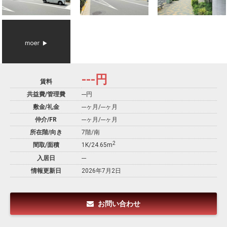
---
円
賃料
共益費/管理費
---円
敷金/礼金
---ヶ月
/
---ヶ月
仲介/FR
---ヶ月
/
---ヶ月
所在階/向き
7階/南
2
間取/面積
1K/24.65m
入居日
---
情報更新日
2026年7月2日
お問い合わせ