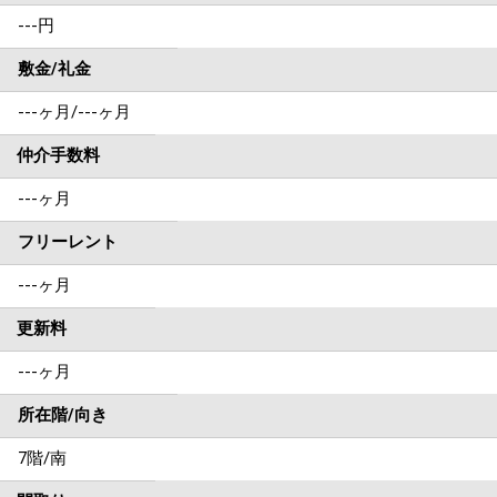
---円
敷金/礼金
---ヶ月
/
---ヶ月
仲介手数料
---ヶ月
フリーレント
---ヶ月
更新料
---ヶ月
所在階/向き
7階/南