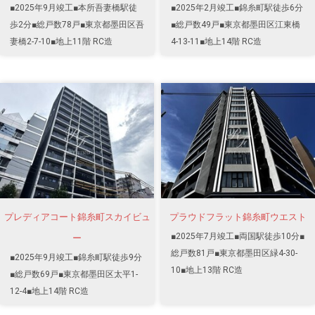
■2025年9月竣工■本所吾妻橋駅徒
■2025年2月竣工■錦糸町駅徒歩6分
歩2分■総戸数78戸■東京都墨田区吾
■総戸数49戸■東京都墨田区江東橋
妻橋2-7-10■地上11階 RC造
4-13-11■地上14階 RC造
プレディアコート錦糸町スカイビュ
プラウドフラット錦糸町ウエスト
■2025年7月竣工■両国駅徒歩10分■
ー
総戸数81戸■東京都墨田区緑4-30-
■2025年9月竣工■錦糸町駅徒歩9分
10■地上13階 RC造
■総戸数69戸■東京都墨田区太平1-
12-4■地上14階 RC造