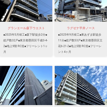
グランエール森下ウエスト
ラグゼナ平井ノース
■2025年5月竣工■森下駅徒歩2分■
■2025年9月竣工■東あずま駅徒歩
総戸数32戸■東京都墨田区千歳3-4-
11分■総戸数53戸■東京都墨田区立
2■地上9階 RC造■フリーレント1ヶ
花6-21-2■地上5階 RC造■フリーレ
月
ント4ヶ月