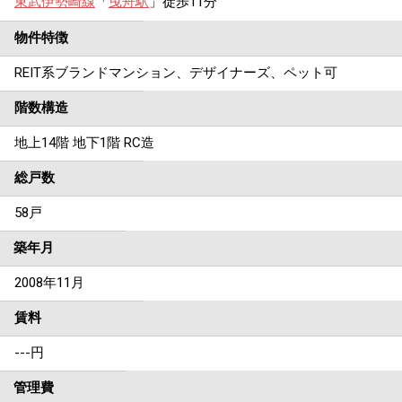
東武伊勢崎線
「
曳舟駅
」徒歩11分
物件特徴
REIT系ブランドマンション、デザイナーズ、ペット可
階数構造
地上14階 地下1階 RC造
総戸数
58戸
築年月
2008年11月
賃料
---
円
管理費