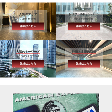
人気のエリア
トリプル0キャンペーン
popular area
triple campaign
詳細はこちら
詳細はこちら
人気のキーワード
昨日・本日の新着
popular keyword
new arrival
詳細はこちら
詳細はこちら