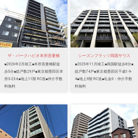
ザ・パークハビオ本所吾妻橋
シーズンフラッツ両国サウス
■2026年2月竣工■本所吾妻橋駅徒
■2025年11月竣工■両国駅徒歩8分■
歩5分■総戸数29戸■東京都墨田区本
総戸数74戸■東京都墨田区千歳1-9-
所3-23-6■地上11階 RC造■仲介手数
4■地上9階 RC造■礼金0・仲介手数
料無料
料無料