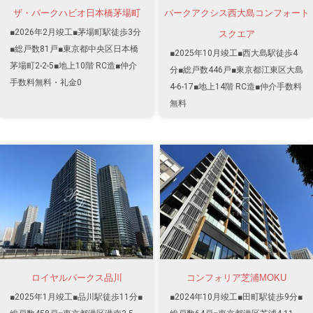
ザ・パークハビオ日本橋茅場町
パークアクシス西大島コンフォート
■2026年2月竣工■茅場町駅徒歩3分
スクエア
■総戸数81戸■東京都中央区日本橋
■2025年10月竣工■西大島駅徒歩4
茅場町2-2-5■地上10階 RC造■仲介
分■総戸数446戸■東京都江東区大島
手数料無料・礼金0
4-6-17■地上14階 RC造■仲介手数料
無料
ロイヤルパークス品川
コンフォリア芝浦MOKU
■2025年1月竣工■品川駅徒歩11分■
■2024年10月竣工■田町駅徒歩9分■