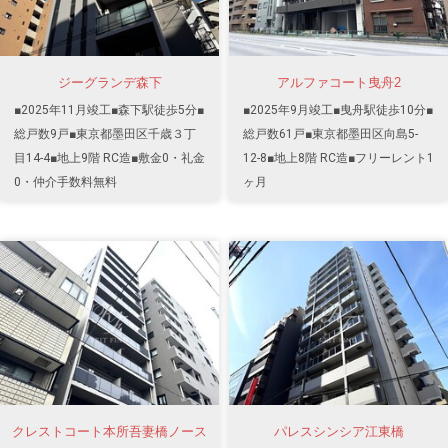
ジーグランデ森下
アルファコート曳舟2
■2025年11月竣工■森下駅徒歩5分■
■2025年9月竣工■曳舟駅徒歩10分■
総戸数9戸■東京都墨田区千歳３丁
総戸数61戸■東京都墨田区向島5-
目14-4■地上9階 RC造■敷金0・礼金
12-8■地上8階 RC造■フリーレント1
0・仲介手数料無料
ヶ月
クレストコート本所吾妻橋ノース
パレスシンシア江東橋