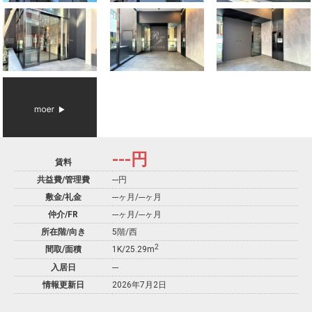
---
円
賃料
共益費/管理費
---円
敷金/礼金
---ヶ月
/
---ヶ月
仲介/FR
---ヶ月
/
---ヶ月
所在階/向き
5階/西
2
間取/面積
1K/25.29m
入居日
---
情報更新日
2026年7月2日