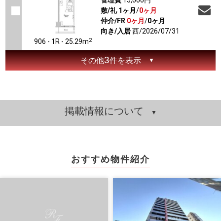
管理費
15,000円
敷/礼
1ヶ月
/
0ヶ月
仲介/FR
0ヶ月
/
0ヶ月
向き/入居
西/2026/07/31
2
906 - 1R - 25.29m
3
その他
件を表示
掲載情報について
おすすめ物件紹介