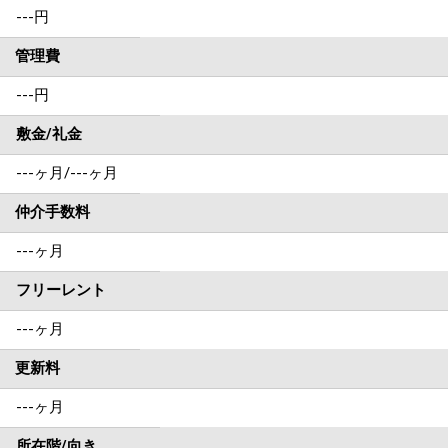
---
円
管理費
---円
敷金/礼金
---ヶ月
/
---ヶ月
仲介手数料
---ヶ月
フリーレント
---ヶ月
更新料
---ヶ月
所在階/向き