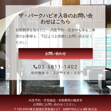
ザ・パークハビオ入谷
のお問い合
わせはこちら
初期費用を知りたい・内覧予約・空き待ち等をご希
望のお客様も、 下記よりお気軽にお問い合わせく
ださい。
お問い合わせ
03-6811-1402
年中無休 ９：３０〜１８：３０
内見予約・空室確認・初期費用の概算等
お気軽にお問い合わせください。
〒105-0003東京都港区西新橋2-2-7 MARYSOLビル4階 株式会