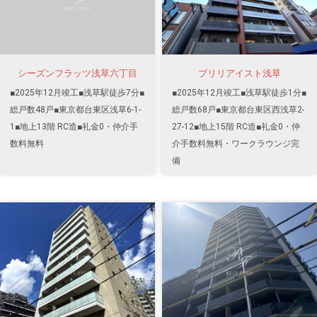
シーズンフラッツ浅草六丁目
ブリリアイスト浅草
■2025年12月竣工■浅草駅徒歩7分■
■2025年12月竣工■浅草駅徒歩1分■
総戸数48戸■東京都台東区浅草6-1-
総戸数68戸■東京都台東区西浅草2-
1■地上13階 RC造■礼金0・仲介手
27-12■地上15階 RC造■礼金0・仲
数料無料
介手数料無料・ワークラウンジ完
備