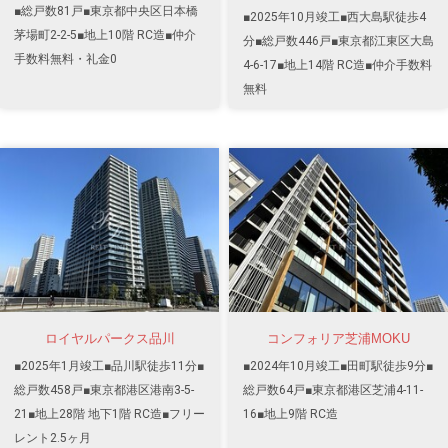
■総戸数81戸■東京都中央区日本橋
■2025年10月竣工■西大島駅徒歩4
茅場町2-2-5■地上10階 RC造■仲介
分■総戸数446戸■東京都江東区大島
手数料無料・礼金0
4-6-17■地上14階 RC造■仲介手数料
無料
ロイヤルパークス品川
コンフォリア芝浦MOKU
■2025年1月竣工■品川駅徒歩11分■
■2024年10月竣工■田町駅徒歩9分■
総戸数458戸■東京都港区港南3-5-
総戸数64戸■東京都港区芝浦4-11-
21■地上28階 地下1階 RC造■フリー
16■地上9階 RC造
レント2.5ヶ月