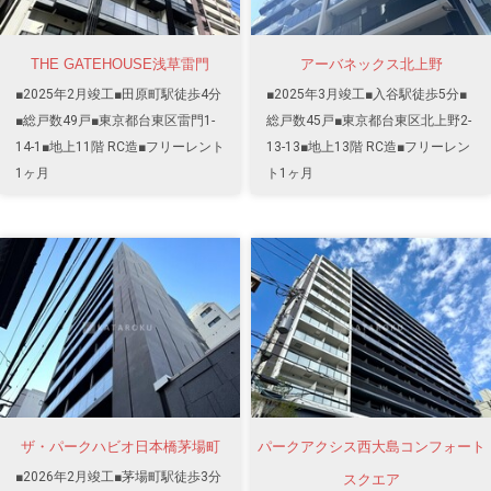
THE GATEHOUSE浅草雷門
アーバネックス北上野
■2025年2月竣工■田原町駅徒歩4分
■2025年3月竣工■入谷駅徒歩5分■
■総戸数49戸■東京都台東区雷門1-
総戸数45戸■東京都台東区北上野2-
14-1■地上11階 RC造■フリーレント
13-13■地上13階 RC造■フリーレン
1ヶ月
ト1ヶ月
ザ・パークハビオ日本橋茅場町
パークアクシス西大島コンフォート
■2026年2月竣工■茅場町駅徒歩3分
スクエア