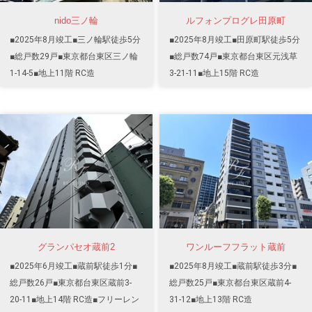
nido三ノ輪
ルフォンプログレ田原町
■2025年8月竣工■三ノ輪駅徒歩5分
■2025年8月竣工■田原町駅徒歩5分
■総戸数29戸■東京都台東区三ノ輪
■総戸数74戸■東京都台東区元浅草
1-14-5■地上11階 RC造
3-21-11■地上15階 RC造
グランパセオ蔵前2
ワンルーフフラット蔵前
■2025年6月竣工■蔵前駅徒歩1分■
■2025年8月竣工■蔵前駅徒歩3分■
総戸数26戸■東京都台東区蔵前3-
総戸数25戸■東京都台東区蔵前4-
20-11■地上14階 RC造■フリーレン
31-12■地上13階 RC造