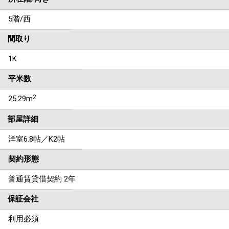
5階/西
間取り
1K
平米数
2
25.29m
部屋詳細
洋室6.8帖／K2帖
契約形態
普通賃貸借契約 2年
保証会社
利用必須