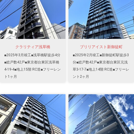
クラリティア浅草橋
ブリリアイスト新御徒町
■2025年3月竣工■浅草橋駅徒歩4分
■2025年2月竣工■新御徒町駅徒歩3
■総戸数42戸■東京都台東区浅草橋
分■総戸数42戸■東京都台東区元浅
4-19-4■地上15階 RC造■フリーレン
草3-17-7■地上14階 RC造■フリーレ
ト1ヶ月
ント2ヶ月