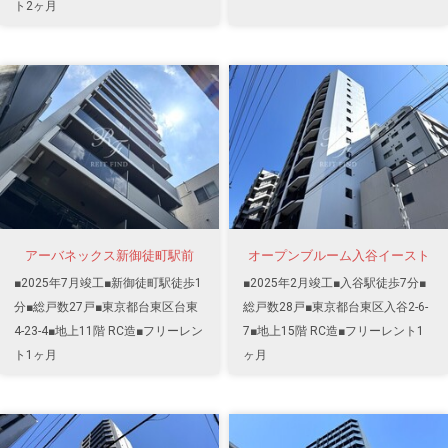
ト2ヶ月
アーバネックス新御徒町駅前
オープンブルーム入谷イースト
■2025年7月竣工■新御徒町駅徒歩1
■2025年2月竣工■入谷駅徒歩7分■
分■総戸数27戸■東京都台東区台東
総戸数28戸■東京都台東区入谷2-6-
4-23-4■地上11階 RC造■フリーレン
7■地上15階 RC造■フリーレント1
ト1ヶ月
ヶ月