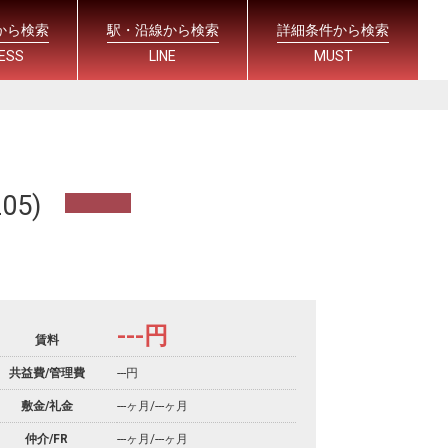
から検索
駅・沿線から検索
詳細条件から検索
ESS
LINE
MUST
5)
---
円
賃料
共益費/管理費
---円
敷金/礼金
---ヶ月
/
---ヶ月
仲介/FR
---ヶ月
/
---ヶ月