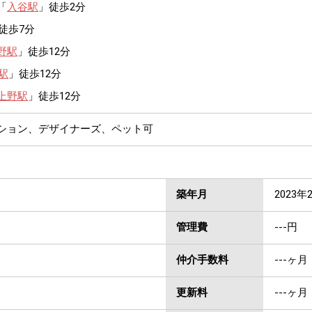
「
入谷駅
」徒歩2分
徒歩7分
野駅
」徒歩12分
駅
」徒歩12分
上野駅
」徒歩12分
ンション、デザイナーズ、ペット可
築年月
2023年
管理費
---円
仲介手数料
---ヶ月
更新料
---ヶ月