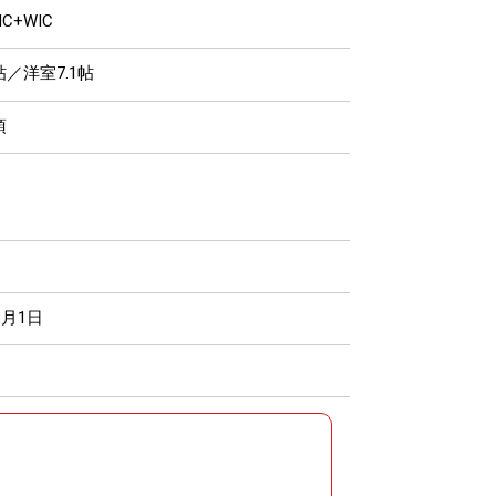
IC+WIC
7帖／洋室7.1帖
須
8月1日