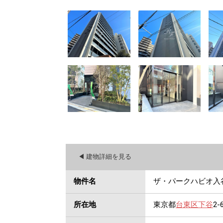
◀︎ 建物詳細を見る
物件名
ザ・パークハビオ入
所在地
東京都
台東区
下谷
2-