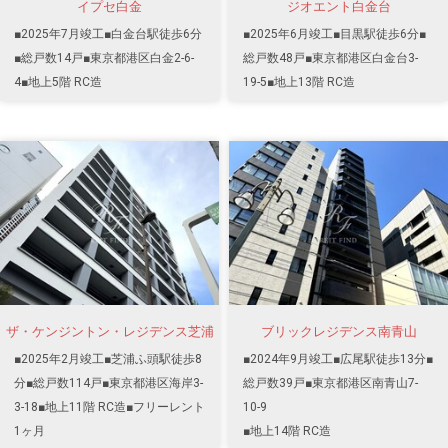
イプセ白金
ジオエント白金台
■2025年7月竣工■白金台駅徒歩6分
■2025年6月竣工■目黒駅徒歩6分■
■総戸数14戸■東京都港区白金2-6-
総戸数48戸■東京都港区白金台3-
4■地上5階 RC造
19-5■地上13階 RC造
ザ・ケンジントン・レジデンス芝浦
ブリックレジデンス南青山
■2025年2月竣工■芝浦ふ頭駅徒歩8
■2024年9月竣工■広尾駅徒歩13分■
分■総戸数114戸■東京都港区海岸3-
総戸数39戸■東京都港区南青山7-
3-18■地上11階 RC造■フリーレント
10-9
1ヶ月
■地上14階 RC造