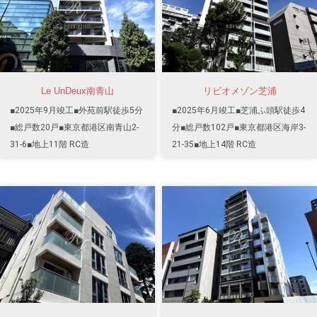
Le UnDeux南青山
リビオメゾン芝浦
■2025年9月竣工■外苑前駅徒歩5分
■2025年6月竣工■芝浦ふ頭駅徒歩4
■総戸数20戸■東京都港区南青山2-
分■総戸数102戸■東京都港区海岸3-
31-6■地上11階 RC造
21-35■地上14階 RC造