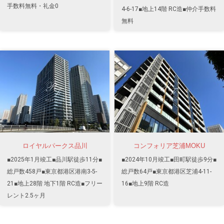
手数料無料・礼金0
4-6-17■地上14階 RC造■仲介手数料
無料
ロイヤルパークス品川
コンフォリア芝浦MOKU
■2025年1月竣工■品川駅徒歩11分■
■2024年10月竣工■田町駅徒歩9分■
総戸数458戸■東京都港区港南3-5-
総戸数64戸■東京都港区芝浦4-11-
21■地上28階 地下1階 RC造■フリー
16■地上9階 RC造
レント2.5ヶ月