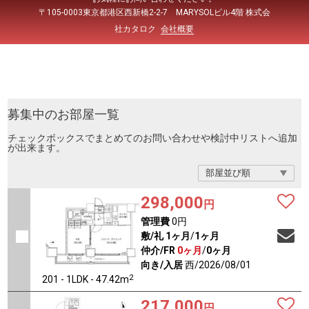
〒105-0003東京都港区西新橋2-2-7 MARYSOLビル4階 株式会
社カタロク
会社概要
募集中のお部屋一覧
チェックボックスでまとめてのお問い合わせや検討中リストへ追加
が出来ます。
298,000
円
管理費
0円
敷/礼
1ヶ月
/
1ヶ月
仲介/FR
0ヶ月
/
0ヶ月
向き/入居
西/2026/08/01
2
201 - 1LDK - 47.42m
217,000
円