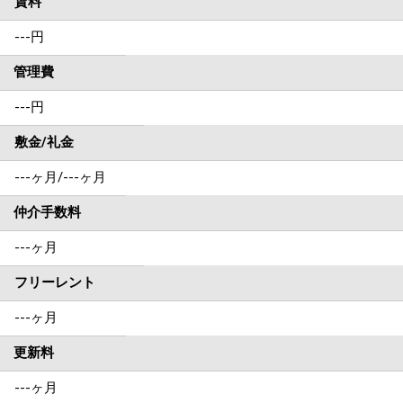
賃料
---
円
管理費
---円
敷金/礼金
---ヶ月
/
---ヶ月
仲介手数料
---ヶ月
フリーレント
---ヶ月
更新料
---ヶ月