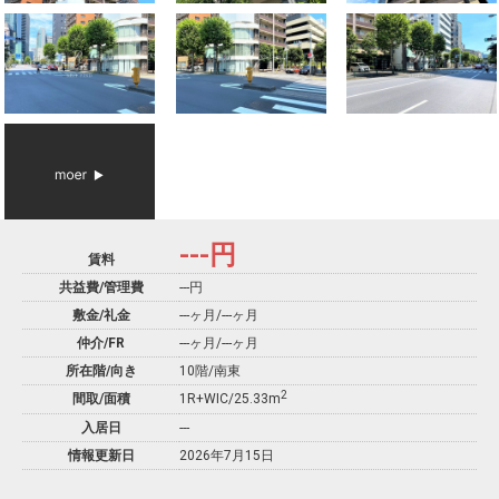
---
円
賃料
共益費/管理費
---円
敷金/礼金
---ヶ月
/
---ヶ月
仲介/FR
---ヶ月
/
---ヶ月
所在階/向き
10階/南東
2
間取/面積
1R+WIC/25.33m
入居日
---
情報更新日
2026年7月15日