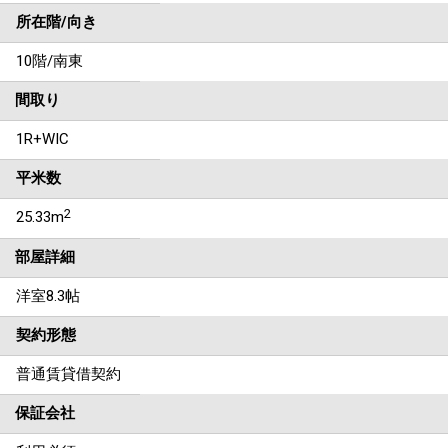
所在階/向き
10階/南東
間取り
1R+WIC
平米数
2
25.33m
部屋詳細
洋室8.3帖
契約形態
普通賃貸借契約
保証会社