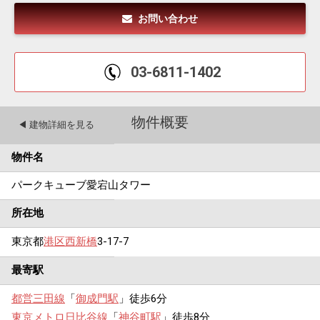
お問い合わせ
03-6811-1402
物件概要
◀︎ 建物詳細を見る
物件名
パークキューブ愛宕山タワー
所在地
東京都
港区
西新橋
3-17-7
最寄駅
都営三田線
「
御成門駅
」徒歩6分
東京メトロ日比谷線
「
神谷町駅
」徒歩8分