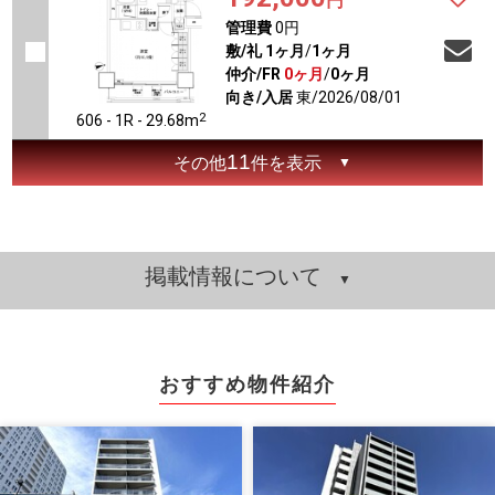
円
管理費
0円
敷/礼
1ヶ月
/
1ヶ月
仲介/FR
0ヶ月
/
0ヶ月
向き/入居
東/2026/08/01
2
606 - 1R - 29.68m
11
その他
件を表示
掲載情報について
おすすめ物件紹介