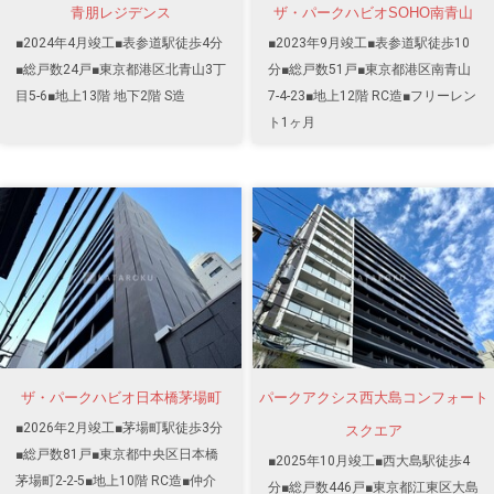
青朋レジデンス
ザ・パークハビオSOHO南青山
■2024年4月竣工■表参道駅徒歩4分
■2023年9月竣工■表参道駅徒歩10
■総戸数24戸■東京都港区北青山3丁
分■総戸数51戸■東京都港区南青山
目5-6■地上13階 地下2階 S造
7-4-23■地上12階 RC造■フリーレン
ト1ヶ月
ザ・パークハビオ日本橋茅場町
パークアクシス西大島コンフォート
■2026年2月竣工■茅場町駅徒歩3分
スクエア
■総戸数81戸■東京都中央区日本橋
■2025年10月竣工■西大島駅徒歩4
茅場町2-2-5■地上10階 RC造■仲介
分■総戸数446戸■東京都江東区大島