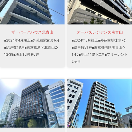
ザ・パークハウス北青山
オーパスレジデンス南青山
■2024年4月竣工■外苑前駅徒歩6分
■2024年3月竣工■外苑前駅徒歩7分
■総戸数18戸■東京都港区北青山2-
■総戸数51戸■東京都港区南青山4-
12-38■地上10階 RC造
1-10■地上11階 RC造■フリーレント
2ヶ月