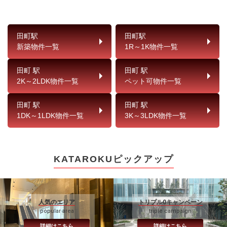
田町駅
田町駅
新築物件一覧
1R～1K物件一覧
田町 駅
田町 駅
2K～2LDK物件一覧
ペット可物件一覧
田町 駅
田町 駅
1DK～1LDK物件一覧
3K～3LDK物件一覧
KATAROKUピックアップ
人気のエリア
トリプル0キャンペーン
popular area
triple campaign
詳細はこちら
詳細はこちら