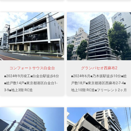
コンフォートサウス白金台
グランパセオ西麻布2
■2024年9月竣工■白金台駅徒歩6分
■2024年6月■乃木坂駅徒歩10分■総
■総戸数14戸■東京都港区白金台1-
戸数18戸■東京都港区西麻布2-7-4■
3-9■地上3階 RC造
地上10階 RC造■フリーレント2ヶ月