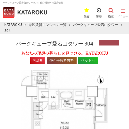
パークキューブ愛宕山タワー 304｜仲介料無料の賃貸情報
検索
保存
履歴
メニュー
KATAROKU
港区賃貸マンション一覧
パークキューブ愛宕山タワー
304
パークキューブ愛宕山タワー 304
あなたの理想の暮らしを見つける。KATAROKU
礼金0
仲介手数料無料
ペット可