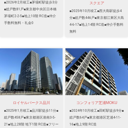
■2026年2月竣工■茅場町駅徒歩3分
スクエア
■総戸数81戸■東京都中央区日本橋
■2025年10月竣工■西大島駅徒歩4
茅場町2-2-5■地上10階 RC造■仲介
分■総戸数446戸■東京都江東区大島
手数料無料・礼金0
4-6-17■地上14階 RC造■仲介手数料
無料
ロイヤルパークス品川
コンフォリア芝浦MOKU
■2025年1月竣工■品川駅徒歩11分■
■2024年10月竣工■田町駅徒歩9分■
総戸数458戸■東京都港区港南3-5-
総戸数64戸■東京都港区芝浦4-11-
21■地上28階 地下1階 RC造■フリー
16■地上9階 RC造