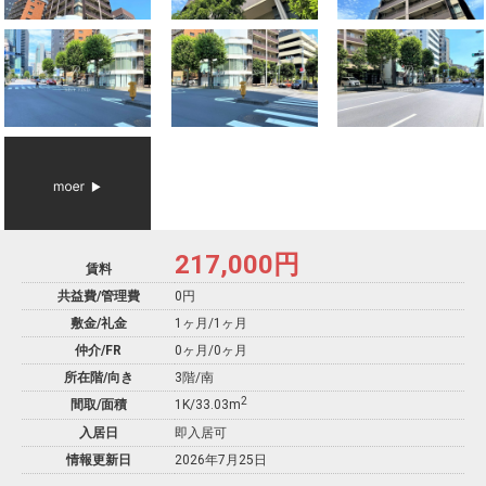
217,000
円
賃料
共益費/管理費
0円
敷金/礼金
1ヶ月
/
1ヶ月
仲介/FR
0ヶ月
/
0ヶ月
所在階/向き
3階/南
2
間取/面積
1K/33.03m
入居日
即入居可
情報更新日
2026年7月25日