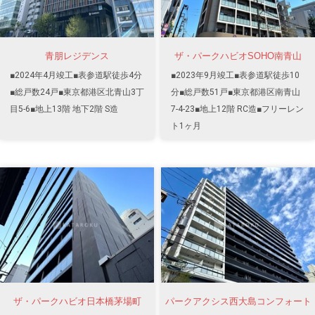
青朋レジデンス
ザ・パークハビオSOHO南青山
■2024年4月竣工■表参道駅徒歩4分
■2023年9月竣工■表参道駅徒歩10
■総戸数24戸■東京都港区北青山3丁
分■総戸数51戸■東京都港区南青山
目5-6■地上13階 地下2階 S造
7-4-23■地上12階 RC造■フリーレン
ト1ヶ月
ザ・パークハビオ日本橋茅場町
パークアクシス西大島コンフォート