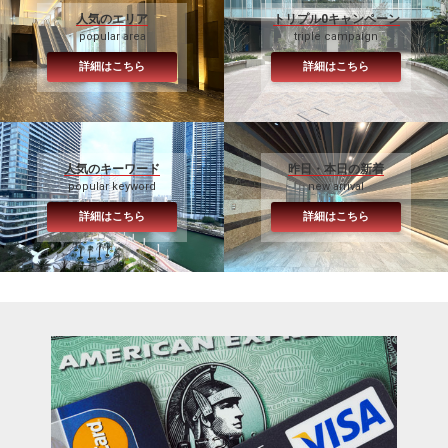
人気のエリア
トリプル0キャンペーン
popular area
triple campaign
詳細はこちら
詳細はこちら
人気のキーワード
昨日・本日の新着
popular keyword
new arrival
詳細はこちら
詳細はこちら