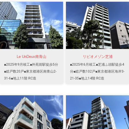
Le UnDeux南青山
リビオメゾン芝浦
■2025年9月竣工■外苑前駅徒歩5分
■2025年6月竣工■芝浦ふ頭駅徒歩4
■総戸数20戸■東京都港区南青山2-
分■総戸数102戸■東京都港区海岸3-
31-6■地上11階 RC造
21-35■地上14階 RC造