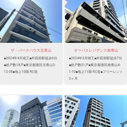
ザ・パークハウス北青山
オーパスレジデンス南青山
■2024年4月竣工■外苑前駅徒歩6分
■2024年3月竣工■外苑前駅徒歩7分
■総戸数18戸■東京都港区北青山2-
■総戸数51戸■東京都港区南青山4-
12-38■地上10階 RC造
1-10■地上11階 RC造■フリーレント
2ヶ月