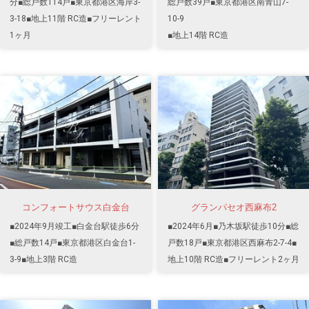
分■総戸数114戸■東京都港区海岸3-
総戸数39戸■東京都港区南青山7-
3-18■地上11階 RC造■フリーレント
10-9
1ヶ月
■地上14階 RC造
コンフォートサウス白金台
グランパセオ西麻布2
■2024年9月竣工■白金台駅徒歩6分
■2024年6月■乃木坂駅徒歩10分■総
■総戸数14戸■東京都港区白金台1-
戸数18戸■東京都港区西麻布2-7-4■
3-9■地上3階 RC造
地上10階 RC造■フリーレント2ヶ月