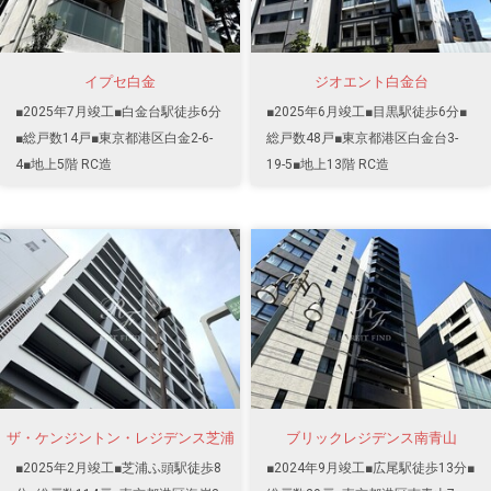
イプセ白金
ジオエント白金台
■2025年7月竣工■白金台駅徒歩6分
■2025年6月竣工■目黒駅徒歩6分■
■総戸数14戸■東京都港区白金2-6-
総戸数48戸■東京都港区白金台3-
4■地上5階 RC造
19-5■地上13階 RC造
ザ・ケンジントン・レジデンス芝浦
ブリックレジデンス南青山
■2025年2月竣工■芝浦ふ頭駅徒歩8
■2024年9月竣工■広尾駅徒歩13分■