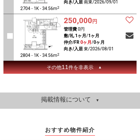
向き/入居
南東/2026/09/01
2
2704 - 1K - 34.56m
250,000
円
管理費
0円
敷/礼
1ヶ月
/
1ヶ月
仲介/FR
0ヶ月
/
0ヶ月
向き/入居
東/2026/08/01
2
2804 - 1K - 34.56m
11
その他
件を非表示
掲載情報について
おすすめ物件紹介