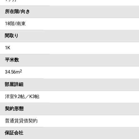
所在階/向き
18階/南東
間取り
1K
平米数
2
34.56m
部屋詳細
洋室9.2帖／K3帖
契約形態
普通賃貸借契約
保証会社