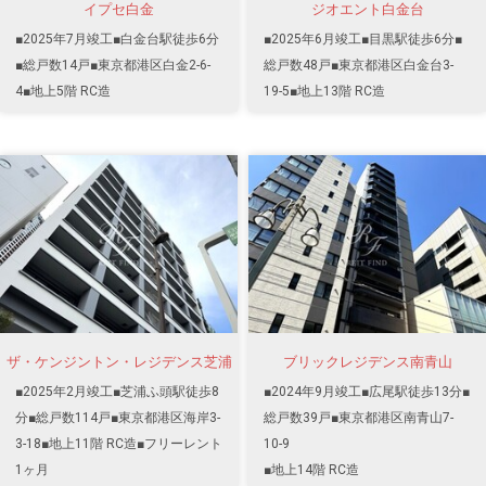
イプセ白金
ジオエント白金台
■2025年7月竣工■白金台駅徒歩6分
■2025年6月竣工■目黒駅徒歩6分■
■総戸数14戸■東京都港区白金2-6-
総戸数48戸■東京都港区白金台3-
4■地上5階 RC造
19-5■地上13階 RC造
ザ・ケンジントン・レジデンス芝浦
ブリックレジデンス南青山
■2025年2月竣工■芝浦ふ頭駅徒歩8
■2024年9月竣工■広尾駅徒歩13分■
分■総戸数114戸■東京都港区海岸3-
総戸数39戸■東京都港区南青山7-
3-18■地上11階 RC造■フリーレント
10-9
1ヶ月
■地上14階 RC造