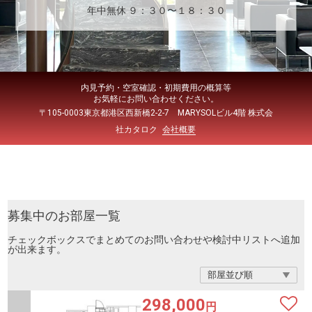
年中無休 ９：３０〜１８：３０
内見予約・空室確認・初期費用の概算等
お気軽にお問い合わせください。
〒105-0003東京都港区西新橋2-2-7 MARYSOLビル4階 株式会
社カタロク
会社概要
募集中のお部屋一覧
チェックボックスでまとめてのお問い合わせや検討中リストへ追加
が出来ます。
298,000
円