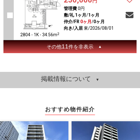
250,000
円
管理費
0円
敷/礼
1ヶ月
/
1ヶ月
仲介/FR
0ヶ月
/
0ヶ月
向き/入居
東/2026/08/01
2
2804 - 1K - 34.56m
11
その他
件を非表示
掲載情報について
おすすめ物件紹介