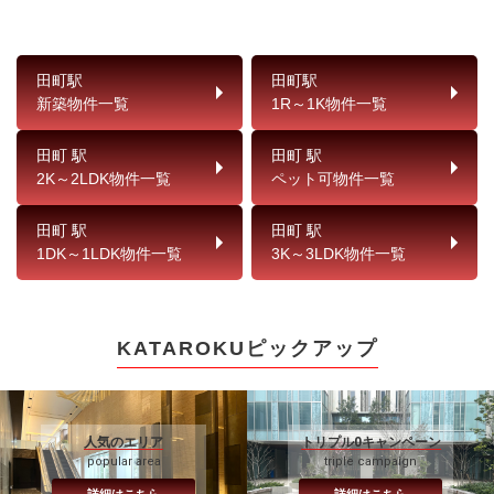
田町駅
田町駅
新築物件一覧
1R～1K物件一覧
田町 駅
田町 駅
2K～2LDK物件一覧
ペット可物件一覧
田町 駅
田町 駅
1DK～1LDK物件一覧
3K～3LDK物件一覧
KATAROKUピックアップ
人気のエリア
トリプル0キャンペーン
popular area
triple campaign