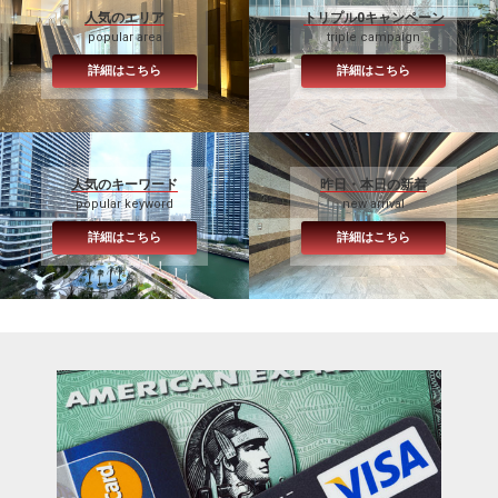
人気のエリア
トリプル0キャンペーン
popular area
triple campaign
詳細はこちら
詳細はこちら
人気のキーワード
昨日・本日の新着
popular keyword
new arrival
詳細はこちら
詳細はこちら