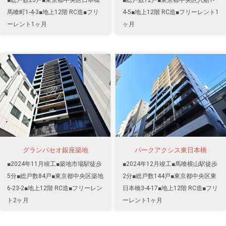
馬喰町1-4-3■地上12階 RC造■フリ
4-5■地上12階 RC造■フリーレント1
ーレント1ヶ月
ヶ月
グランパセオ銀座築地
パークアクシス東日本橋
■2024年11月竣工■築地市場駅徒歩
■2024年12月竣工■馬喰横山駅徒歩
5分■総戸数84戸■東京都中央区築地
2分■総戸数144戸■東京都中央区東
6-23-2■地上12階 RC造■フリーレン
日本橋3-4-17■地上12階 RC造■フリ
ト2ヶ月
ーレント1ヶ月