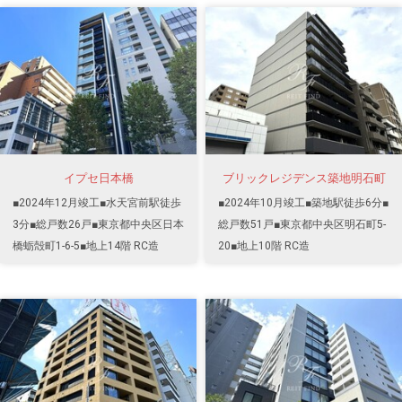
イプセ日本橋
ブリックレジデンス築地明石町
■2024年12月竣工■水天宮前駅徒歩
■2024年10月竣工■築地駅徒歩6分■
3分■総戸数26戸■東京都中央区日本
総戸数51戸■東京都中央区明石町5-
橋蛎殻町1-6-5■地上14階 RC造
20■地上10階 RC造