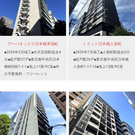
アーバネックス日本橋茅場町
トラッド日本橋人形町
■2026年2月竣工■水天宮前駅徒歩4
■2025年7月竣工■人形町駅徒歩2分
分■総戸数37戸■東京都中央区日本
■総戸数26戸■東京都中央区日本橋
橋蛎殻町1-1-1■地上11階 RC造■仲
人形町1-17-10■地上12階 RC造
介手数無料・フリーレント