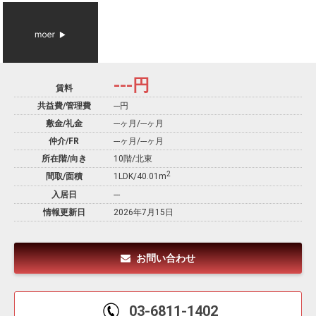
---
円
賃料
共益費/管理費
---円
敷金/礼金
---ヶ月
/
---ヶ月
仲介/FR
---ヶ月
/
---ヶ月
所在階/向き
10階/北東
2
間取/面積
1LDK/40.01m
入居日
---
情報更新日
2026年7月15日
お問い合わせ
03-6811-1402