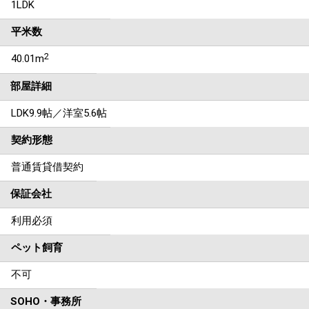
1LDK
平米数
2
40.01m
部屋詳細
LDK9.9帖／洋室5.6帖
契約形態
普通賃貸借契約
保証会社
利用必須
ペット飼育
不可
SOHO・事務所