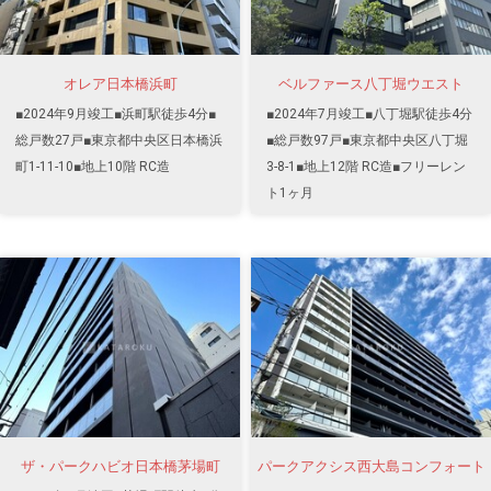
オレア日本橋浜町
ベルファース八丁堀ウエスト
■2024年9月竣工■浜町駅徒歩4分■
■2024年7月竣工■八丁堀駅徒歩4分
総戸数27戸■東京都中央区日本橋浜
■総戸数97戸■東京都中央区八丁堀
町1-11-10■地上10階 RC造
3-8-1■地上12階 RC造■フリーレン
ト1ヶ月
ザ・パークハビオ日本橋茅場町
パークアクシス西大島コンフォート