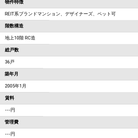
物件特徴
REIT系ブランドマンション、デザイナーズ、ペット可
階数構造
地上10階 RC造
総戸数
36戸
築年月
2005年1月
賃料
---
円
管理費
---円