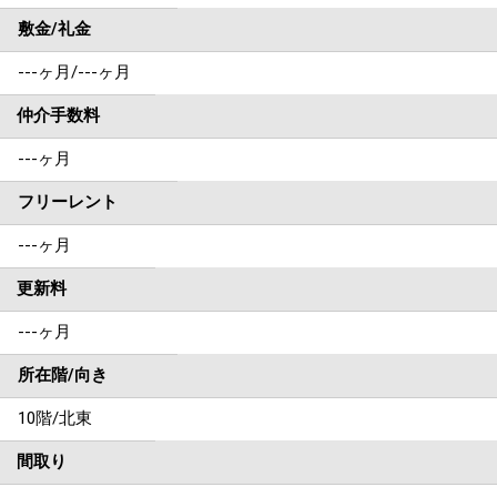
敷金/礼金
---ヶ月
/
---ヶ月
仲介手数料
---ヶ月
フリーレント
---ヶ月
更新料
---ヶ月
所在階/向き
10階/北東
間取り