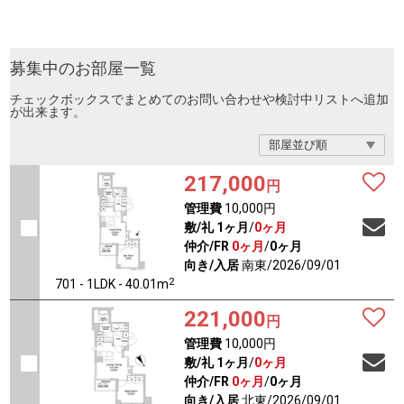
募集中のお部屋一覧
チェックボックスでまとめてのお問い合わせや検討中リストへ追加
が出来ます。
217,000
円
管理費
10,000円
敷/礼
1ヶ月
/
0ヶ月
仲介/FR
0ヶ月
/
0ヶ月
向き/入居
南東/2026/09/01
2
701 - 1LDK - 40.01m
221,000
円
管理費
10,000円
敷/礼
1ヶ月
/
0ヶ月
仲介/FR
0ヶ月
/
0ヶ月
向き/入居
北東/2026/09/01