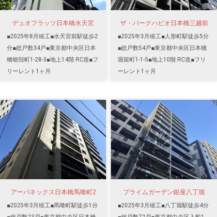
デュオフラッツ日本橋水天宮
ザ・パークハビオ日本橋三越前
■2025年8月竣工■水天宮前駅徒歩2
■2025年3月竣工■人形町駅徒歩5分
分■総戸数34戸■東京都中央区日本
■総戸数54戸■東京都中央区日本橋
橋蛎殻町1-28-3■地上14階 RC造■フ
堀留町1-1-5■地上10階 RC造■フリ
リーレント1ヶ月
ーレント1ヶ月
アーバネックス日本橋馬喰町2
プライムガーデン銀座八丁堀
■2025年3月竣工■馬喰町駅徒歩1分
■2025年3月竣工■八丁堀駅徒歩4分
■総戸数23戸■東京都中央区日本橋
■総戸数72戸■東京都中央区入船1-