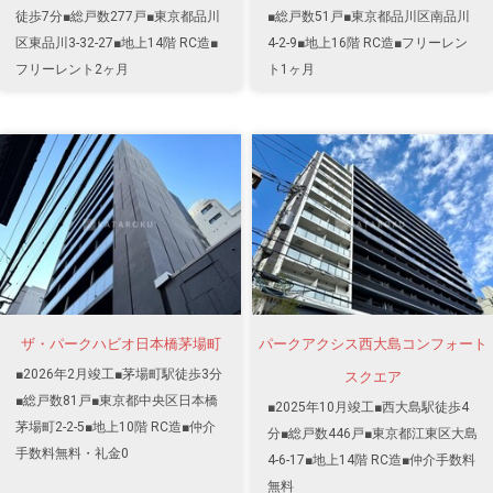
徒歩7分■総戸数277戸■東京都品川
■総戸数51戸■東京都品川区南品川
区東品川3-32-27■地上14階 RC造■
4-2-9■地上16階 RC造■フリーレン
フリーレント2ヶ月
ト1ヶ月
ザ・パークハビオ日本橋茅場町
パークアクシス西大島コンフォート
■2026年2月竣工■茅場町駅徒歩3分
スクエア
■総戸数81戸■東京都中央区日本橋
■2025年10月竣工■西大島駅徒歩4
茅場町2-2-5■地上10階 RC造■仲介
分■総戸数446戸■東京都江東区大島
手数料無料・礼金0
4-6-17■地上14階 RC造■仲介手数料
無料