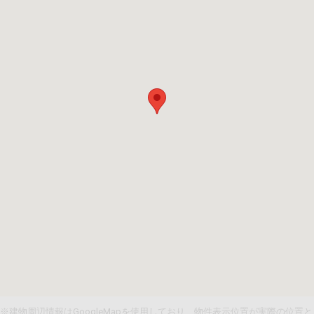
※建物周辺情報はGoogleMapを使用しており、物件表示位置が実際の位置と