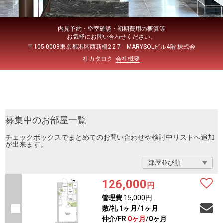
内見予約・空室確認・初期費用の概算等
お気軽にお問い合わせください。
〒105-0003東京都港区西新橋2-2-7 MARYSOLビル4階 株式会
社カタロク
会社概要
募集中のお部屋一覧
チェックボックスでまとめてのお問い合わせや検討中リストへ追加
が出来ます。
126,000
円
管理費
15,000円
敷/礼
1ヶ月
/
1ヶ月
仲介/FR
0ヶ月
/
0ヶ月