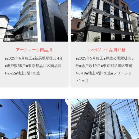
アークマーク南品川
コンポジット品川戸越
■2025年6月竣工■新馬場駅徒歩4分
■2025年5月竣工■戸越公園駅徒歩5
■総戸数38戸■東京都品川区南品川
分■総戸数19戸■東京都品川区豊町
1-2-22■地上5階 RC造
4-3-18■地上4階 RC造■フリーレン
ト1ヶ月