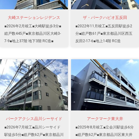
大崎ステーションレジデンス
ザ・パークハビオ五反田
■2026年2月竣工■大崎駅徒歩3分■
■2022年11月竣工■五反田駅徒歩2
総戸数445戸■東京都品川区大崎3-
分■総戸数61戸■東京都品川区西五
7-9■地上37階 地下3階 RC造■
反田2-17-6■地上14階 RC造
パークアクシス品川シーサイド
アークマーク東大井
■2026年7月竣工■品川シーサイド
■2025年8月竣工■立会川駅徒歩6分
駅徒歩5分■総戸数62戸■東京都品川
■総戸数62戸■東京都品川区東大井