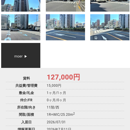
127,000
円
賃料
共益費/管理費
15,000円
敷金/礼金
1ヶ月
/
1ヶ月
仲介/FR
0ヶ月
/
0ヶ月
所在階/向き
11階/西
2
間取/面積
1R+WIC/25.20m
入居日
2026/07/31
情報更新日
2026年7月11日