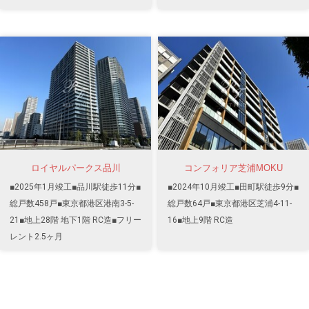
ロイヤルパークス品川
コンフォリア芝浦MOKU
■2025年1月竣工■品川駅徒歩11分■
■2024年10月竣工■田町駅徒歩9分■
総戸数458戸■東京都港区港南3-5-
総戸数64戸■東京都港区芝浦4-11-
21■地上28階 地下1階 RC造■フリー
16■地上9階 RC造
レント2.5ヶ月