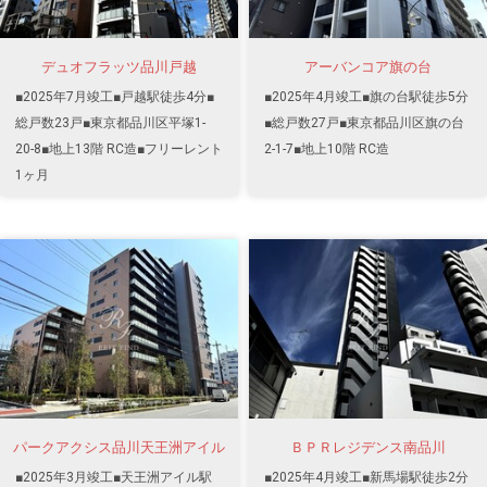
デュオフラッツ品川戸越
アーバンコア旗の台
■2025年7月竣工■戸越駅徒歩4分■
■2025年4月竣工■旗の台駅徒歩5分
総戸数23戸■東京都品川区平塚1-
■総戸数27戸■東京都品川区旗の台
20-8■地上13階 RC造■フリーレント
2-1-7■地上10階 RC造
1ヶ月
パークアクシス品川天王洲アイル
ＢＰＲレジデンス南品川
■2025年3月竣工■天王洲アイル駅
■2025年4月竣工■新馬場駅徒歩2分