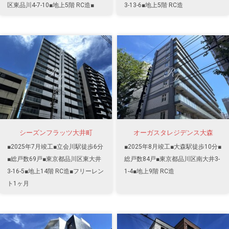
区東品川4-7-10■地上5階 RC造■
3-13-6■地上5階 RC造
シーズンフラッツ大井町
オーガスタレジデンス大森
■2025年7月竣工■立会川駅徒歩6分
■2025年8月竣工■大森駅徒歩10分■
■総戸数69戸■東京都品川区東大井
総戸数84戸■東京都品川区南大井3-
3-16-5■地上14階 RC造■フリーレン
1-4■地上9階 RC造
ト1ヶ月