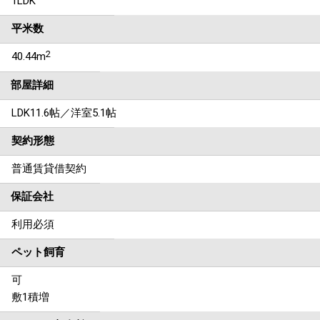
1LDK
平米数
2
40.44m
部屋詳細
LDK11.6帖／洋室5.1帖
契約形態
普通賃貸借契約
保証会社
利用必須
ペット飼育
可
敷1積増