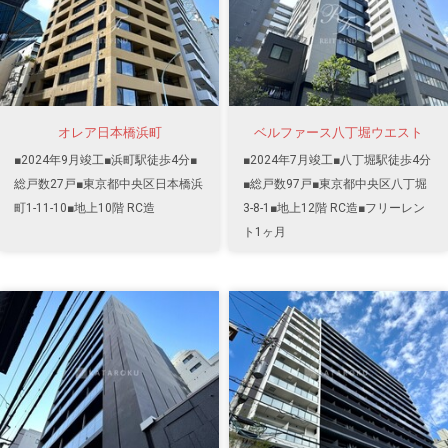
オレア日本橋浜町
ベルファース八丁堀ウエスト
■2024年9月竣工■浜町駅徒歩4分■
■2024年7月竣工■八丁堀駅徒歩4分
総戸数27戸■東京都中央区日本橋浜
■総戸数97戸■東京都中央区八丁堀
町1-11-10■地上10階 RC造
3-8-1■地上12階 RC造■フリーレン
ト1ヶ月