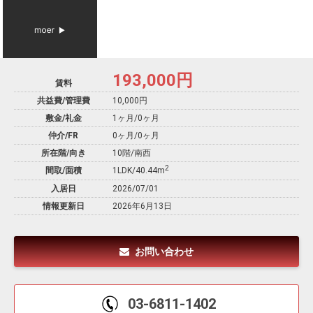
193,000
円
賃料
共益費/管理費
10,000円
敷金/礼金
1ヶ月
/
0ヶ月
仲介/FR
0ヶ月
/
0ヶ月
所在階/向き
10階/南西
2
間取/面積
1LDK/40.44m
入居日
2026/07/01
情報更新日
2026年6月13日
お問い合わせ
03-6811-1402