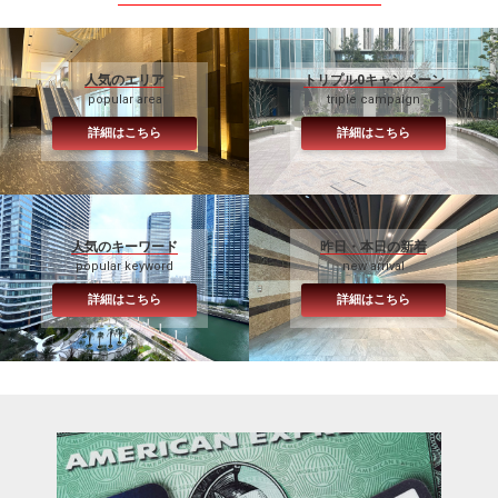
人気のエリア
トリプル0キャンペーン
popular area
triple campaign
詳細はこちら
詳細はこちら
人気のキーワード
昨日・本日の新着
popular keyword
new arrival
詳細はこちら
詳細はこちら