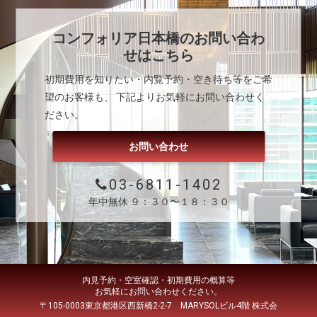
コンフォリア日本橋
のお問い合わ
せはこちら
初期費用を知りたい・内覧予約・空き待ち等をご希
望のお客様も、 下記よりお気軽にお問い合わせく
ださい。
お問い合わせ
03-6811-1402
年中無休 ９：３０〜１８：３０
内見予約・空室確認・初期費用の概算等
お気軽にお問い合わせください。
〒105-0003東京都港区西新橋2-2-7 MARYSOLビル4階 株式会