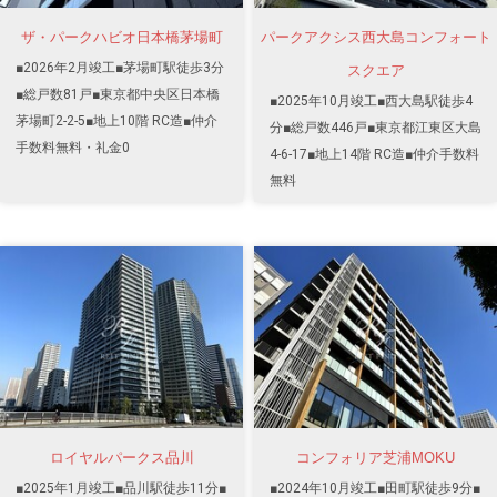
ザ・パークハビオ日本橋茅場町
パークアクシス西大島コンフォート
■2026年2月竣工■茅場町駅徒歩3分
スクエア
■総戸数81戸■東京都中央区日本橋
■2025年10月竣工■西大島駅徒歩4
茅場町2-2-5■地上10階 RC造■仲介
分■総戸数446戸■東京都江東区大島
手数料無料・礼金0
4-6-17■地上14階 RC造■仲介手数料
無料
ロイヤルパークス品川
コンフォリア芝浦MOKU
■2025年1月竣工■品川駅徒歩11分■
■2024年10月竣工■田町駅徒歩9分■