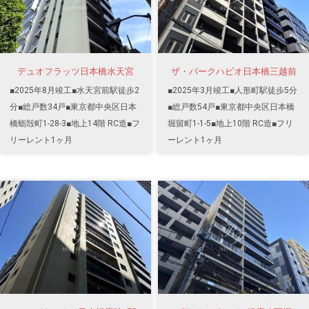
デュオフラッツ日本橋水天宮
ザ・パークハビオ日本橋三越前
■2025年8月竣工■水天宮前駅徒歩2
■2025年3月竣工■人形町駅徒歩5分
分■総戸数34戸■東京都中央区日本
■総戸数54戸■東京都中央区日本橋
橋蛎殻町1-28-3■地上14階 RC造■フ
堀留町1-1-5■地上10階 RC造■フリ
リーレント1ヶ月
ーレント1ヶ月