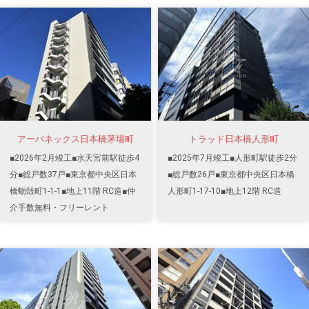
アーバネックス日本橋茅場町
トラッド日本橋人形町
■2026年2月竣工■水天宮前駅徒歩4
■2025年7月竣工■人形町駅徒歩2分
分■総戸数37戸■東京都中央区日本
■総戸数26戸■東京都中央区日本橋
橋蛎殻町1-1-1■地上11階 RC造■仲
人形町1-17-10■地上12階 RC造
介手数無料・フリーレント