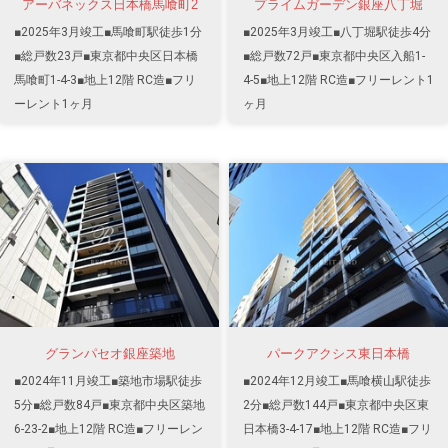
アーバネックス日本橋馬喰町2
プライムガーデン銀座八丁堀
■2025年3月竣工■馬喰町駅徒歩1分
■2025年3月竣工■八丁堀駅徒歩4分
■総戸数23戸■東京都中央区日本橋
■総戸数72戸■東京都中央区入船1-
馬喰町1-4-3■地上12階 RC造■フリ
4-5■地上12階 RC造■フリーレント1
ーレント1ヶ月
ヶ月
グランパセオ銀座築地
パークアクシス東日本橋
■2024年11月竣工■築地市場駅徒歩
■2024年12月竣工■馬喰横山駅徒歩
5分■総戸数84戸■東京都中央区築地
2分■総戸数144戸■東京都中央区東
6-23-2■地上12階 RC造■フリーレン
日本橋3-4-17■地上12階 RC造■フリ