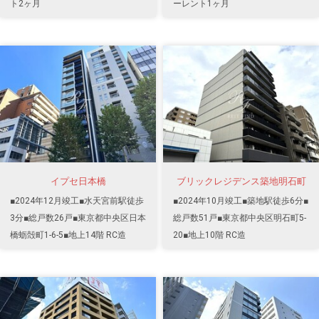
ト2ヶ月
ーレント1ヶ月
イプセ日本橋
ブリックレジデンス築地明石町
■2024年12月竣工■水天宮前駅徒歩
■2024年10月竣工■築地駅徒歩6分■
3分■総戸数26戸■東京都中央区日本
総戸数51戸■東京都中央区明石町5-
橋蛎殻町1-6-5■地上14階 RC造
20■地上10階 RC造