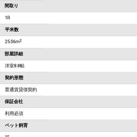
間取り
1R
平米数
2
25.06m
部屋詳細
洋室8.8帖
契約形態
普通賃貸借契約
保証会社
利用必須
ペット飼育