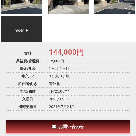
144,000
円
賃料
共益費/管理費
15,000円
敷金/礼金
1ヶ月
/
1ヶ月
仲介/FR
0ヶ月
/
0ヶ月
所在階/向き
5階/北
2
間取/面積
1R/25.06m
入居日
2026/07/01
情報更新日
2026年7月24日
お問い合わせ