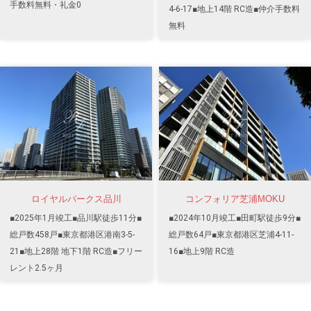
手数料無料・礼金0
4-6-17■地上14階 RC造■仲介手数料
無料
ロイヤルパークス品川
コンフォリア芝浦MOKU
■2025年1月竣工■品川駅徒歩11分■
■2024年10月竣工■田町駅徒歩9分■
総戸数458戸■東京都港区港南3-5-
総戸数64戸■東京都港区芝浦4-11-
21■地上28階 地下1階 RC造■フリー
16■地上9階 RC造
レント2.5ヶ月