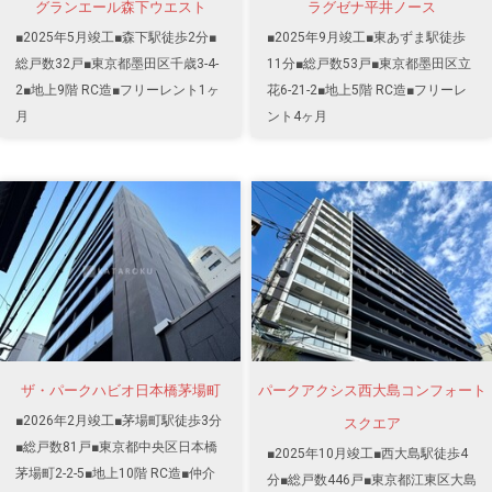
グランエール森下ウエスト
ラグゼナ平井ノース
■2025年5月竣工■森下駅徒歩2分■
■2025年9月竣工■東あずま駅徒歩
総戸数32戸■東京都墨田区千歳3-4-
11分■総戸数53戸■東京都墨田区立
2■地上9階 RC造■フリーレント1ヶ
花6-21-2■地上5階 RC造■フリーレ
月
ント4ヶ月
ザ・パークハビオ日本橋茅場町
パークアクシス西大島コンフォート
■2026年2月竣工■茅場町駅徒歩3分
スクエア
■総戸数81戸■東京都中央区日本橋
■2025年10月竣工■西大島駅徒歩4
茅場町2-2-5■地上10階 RC造■仲介
分■総戸数446戸■東京都江東区大島