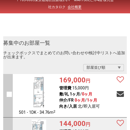
〒105-0003東京都港区西新橋2-2-7 MARYSOLビル4階 株式会
社カタロク
会社概要
募集中のお部屋一覧
チェックボックスでまとめてのお問い合わせや検討中リストへ追加
が出来ます。
169,000
円
管理費
15,000円
敷/礼
1ヶ月
/
0ヶ月
仲介/FR
0ヶ月
/
1ヶ月
向き/入居
北/即入居可
2
501 - 1DK - 34.76m
144,000
円