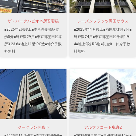
ザ・パークハビオ本所吾妻橋
シーズンフラッツ両国サウス
■2026年2月竣工■本所吾妻橋駅徒
■2025年11月竣工■両国駅徒歩8分■
歩5分■総戸数29戸■東京都墨田区本
総戸数74戸■東京都墨田区千歳1-9-
所3-23-6■地上11階 RC造■仲介手数
4■地上9階 RC造■礼金0・仲介手数
料無料
料無料
ジーグランデ森下
アルファコート曳舟2
■2025年11月竣工■森下駅徒歩5分■
■2025年9月竣工■曳舟駅徒歩10分■