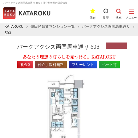
パークアクシス両国馬車通り 503｜仲介料無料の賃貸情報
検索
保存
履歴
メニュー
KATAROKU
墨田区賃貸マンション一覧
パークアクシス両国馬車通り
503
パークアクシス両国馬車通り 503
あなたの理想の暮らしを見つける。KATAROKU
礼金0
仲介手数料無料
フリーレント
ペット可