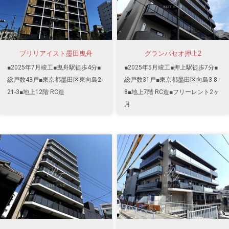
ブリリアイスト墨田曳舟
グランパセオ押上2
■2025年7月竣工■曳舟駅徒歩4分■
■2025年5月竣工■押上駅徒歩7分■
総戸数43戸■東京都墨田区東向島2-
総戸数31戸■東京都墨田区向島3-8-
21-3■地上12階 RC造
8■地上7階 RC造■フリーレント2ヶ
月