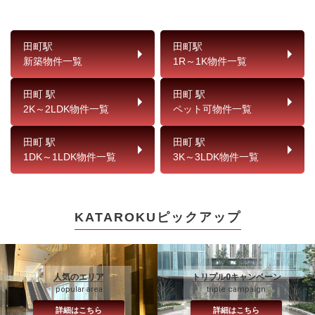
田町駅
田町駅
新築物件一覧
1R～1K物件一覧
田町 駅
田町 駅
2K～2LDK物件一覧
ペット可物件一覧
田町 駅
田町 駅
1DK～1LDK物件一覧
3K～3LDK物件一覧
KATAROKUピックアップ
人気のエリア
トリプル0キャンペーン
popular area
triple campaign
詳細はこちら
詳細はこちら