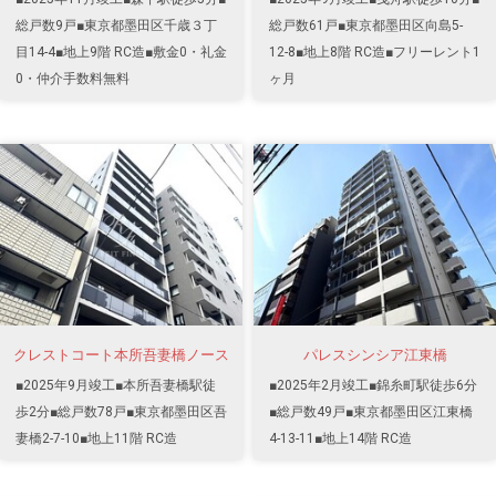
総戸数9戸■東京都墨田区千歳３丁
総戸数61戸■東京都墨田区向島5-
目14-4■地上9階 RC造■敷金0・礼金
12-8■地上8階 RC造■フリーレント1
0・仲介手数料無料
ヶ月
クレストコート本所吾妻橋ノース
パレスシンシア江東橋
■2025年9月竣工■本所吾妻橋駅徒
■2025年2月竣工■錦糸町駅徒歩6分
歩2分■総戸数78戸■東京都墨田区吾
■総戸数49戸■東京都墨田区江東橋
妻橋2-7-10■地上11階 RC造
4-13-11■地上14階 RC造