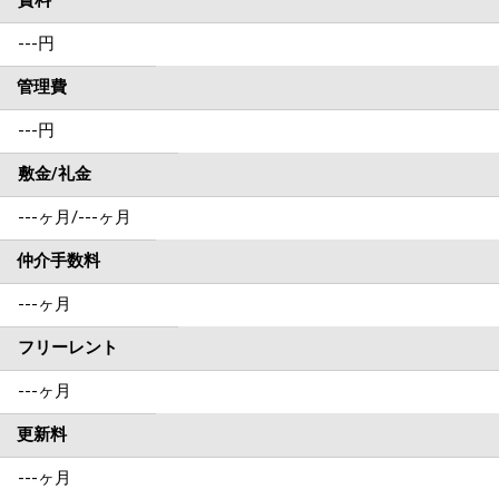
賃料
---
円
管理費
---円
敷金/礼金
---ヶ月
/
---ヶ月
仲介手数料
---ヶ月
フリーレント
---ヶ月
更新料
---ヶ月