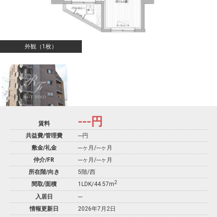
外観（1枚）
---
円
賃料
共益費/管理費
---円
敷金/礼金
---ヶ月
/
---ヶ月
仲介/FR
---ヶ月
/
---ヶ月
所在階/向き
5階/西
2
間取/面積
1LDK/44.57m
入居日
---
情報更新日
2026年7月2日