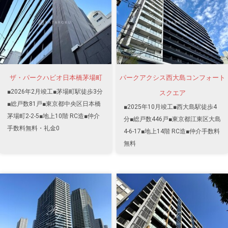
ザ・パークハビオ日本橋茅場町
パークアクシス西大島コンフォート
■2026年2月竣工■茅場町駅徒歩3分
スクエア
■総戸数81戸■東京都中央区日本橋
■2025年10月竣工■西大島駅徒歩4
茅場町2-2-5■地上10階 RC造■仲介
分■総戸数446戸■東京都江東区大島
手数料無料・礼金0
4-6-17■地上14階 RC造■仲介手数料
無料