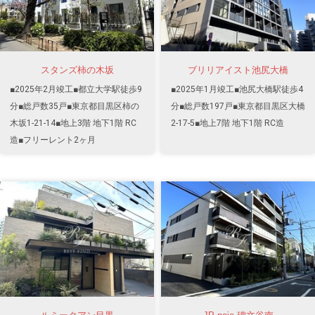
スタンズ柿の木坂
ブリリアイスト池尻大橋
■2025年2月竣工■都立大学駅徒歩9
■2025年1月竣工■池尻大橋駅徒歩4
分■総戸数35戸■東京都目黒区柿の
分■総戸数197戸■東京都目黒区大橋
木坂1-21-14■地上3階 地下1階 RC
2-17-5■地上7階 地下1階 RC造
造■フリーレント2ヶ月