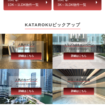
1DK～1LDK物件一覧
3K～3LDK物件一覧
KATAROKUピックアップ
人気のエリア
トリプル0キャンペーン
popular area
triple campaign
詳細はこちら
詳細はこちら
人気のキーワード
昨日・本日の新着
popular keyword
new arrival
詳細はこちら
詳細はこちら