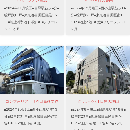
ルミークアン目黒
JP noie 碑文谷南
■2024年11月竣工■目黒駅徒歩4分■
■2024年12月竣工■西小山駅徒歩14
総戸数15戸■東京都目黒区目黒1-5-
分■総戸数29戸■東京都目黒区南1-
11■地上3階 地下2階 RC■フリーレ
3-16■地上5階 RC造■フリーレント1
ント1ヶ月
ヶ月
コンフォリア・リヴ目黒碑文谷
グランパセオ目黒大塚山
■2024年9月竣工■西小山駅徒歩13
■2024年8月竣工■目黒駅徒歩18分■
分■総戸数31戸■東京都目黒区碑文
総戸数23戸■東京都目黒区目黒4-
谷1-10-3■地上5階 RC造
15-4■地上3階 地下1階 RC造■フリ