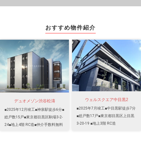
おすすめ物件紹介
ウェルスクエア中目黒2
デュオメゾン渋谷松濤
■2025年7月竣工■中目黒駅徒歩7分
■2025年12月竣工■神泉駅徒歩6分■
■総戸数17戸■東京都目黒区上目黒
総戸数15戸■東京都目黒区駒場3-2-
3-20-19 ■地上3階 RC造
24■地上4階 RC造■仲介手数料無料