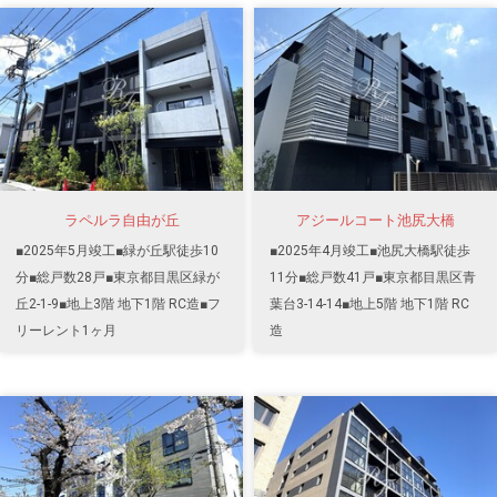
ラペルラ自由が丘
アジールコート池尻大橋
■2025年5月竣工■緑が丘駅徒歩10
■2025年4月竣工■池尻大橋駅徒歩
分■総戸数28戸■東京都目黒区緑が
11分■総戸数41戸■東京都目黒区青
丘2-1-9■地上3階 地下1階 RC造■フ
葉台3-14-14■地上5階 地下1階 RC
リーレント1ヶ月
造