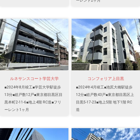
ーレント2ヶ月
ルネサンスコート学芸大学
コンフォリア上目黒
■2024年8月竣工■学芸大学駅徒歩
■2024年4月竣工■池尻大橋駅徒歩
13分■総戸数12戸■東京都目黒区目
12分■総戸数43戸■東京都目黒区上
黒本町2-11-6■地上4階 RC造■フリ
目黒5-17-23■地上5階 地下1階 RC
ーレント1ヶ月
造