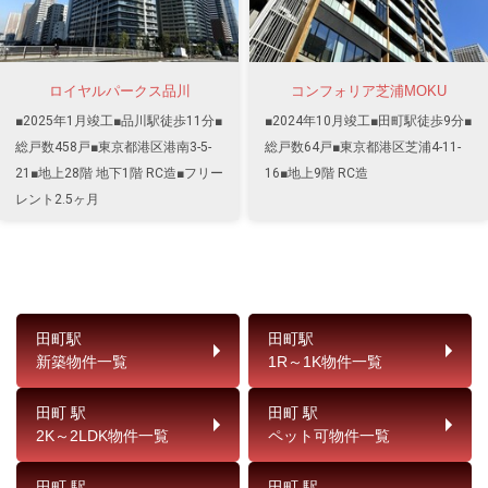
ロイヤルパークス品川
コンフォリア芝浦MOKU
■2025年1月竣工■品川駅徒歩11分■
■2024年10月竣工■田町駅徒歩9分■
総戸数458戸■東京都港区港南3-5-
総戸数64戸■東京都港区芝浦4-11-
21■地上28階 地下1階 RC造■フリー
16■地上9階 RC造
レント2.5ヶ月
田町駅
田町駅
新築物件一覧
1R～1K物件一覧
田町 駅
田町 駅
2K～2LDK物件一覧
ペット可物件一覧
田町 駅
田町 駅