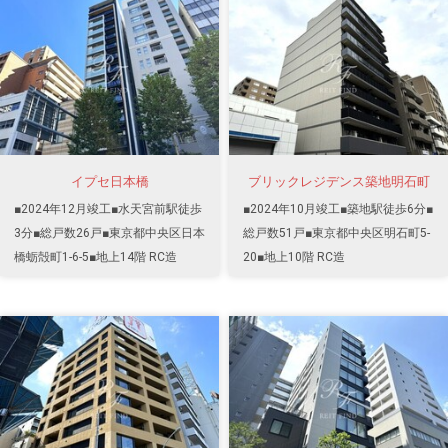
イプセ日本橋
ブリックレジデンス築地明石町
■2024年12月竣工■水天宮前駅徒歩
■2024年10月竣工■築地駅徒歩6分■
3分■総戸数26戸■東京都中央区日本
総戸数51戸■東京都中央区明石町5-
橋蛎殻町1-6-5■地上14階 RC造
20■地上10階 RC造