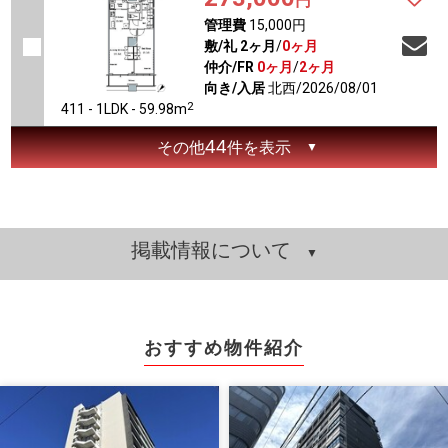
円
管理費
15,000円
敷/礼
2ヶ月
/
0ヶ月
仲介/FR
0ヶ月
/
2ヶ月
向き/入居
北西/2026/08/01
2
411 - 1LDK - 59.98m
44
その他
件を表示
掲載情報について
おすすめ物件紹介