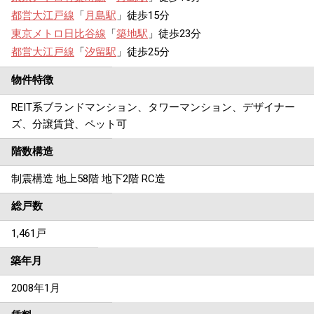
都営大江戸線
「
月島駅
」徒歩15分
東京メトロ日比谷線
「
築地駅
」徒歩23分
都営大江戸線
「
汐留駅
」徒歩25分
物件特徴
REIT系ブランドマンション、タワーマンション、デザイナー
ズ、分譲賃貸、ペット可
階数構造
制震構造 地上58階 地下2階 RC造
総戸数
1,461戸
築年月
2008年1月