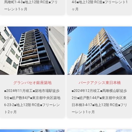
馬喰町1-4-3■地上12階 RC造■フリ
4-5■地上12階 RC造■フリーレント1
ーレント1ヶ月
ヶ月
グランパセオ銀座築地
パークアクシス東日本橋
■2024年11月竣工■築地市場駅徒歩
■2024年12月竣工■馬喰横山駅徒歩
5分■総戸数84戸■東京都中央区築地
2分■総戸数144戸■東京都中央区東
6-23-2■地上12階 RC造■フリーレン
日本橋3-4-17■地上12階 RC造■フリ
ト2ヶ月
ーレント1ヶ月