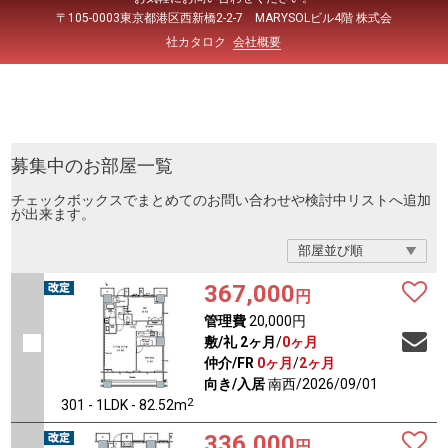
〒105-0003東京都港区西新橋2-2-7 MARYSOLビル4階 株式会
社カタロク
会社概要
募集中のお部屋一覧
チェックボックスでまとめてのお問い合わせや検討中リストへ追加
が出来ます。
367,000
円
管理費
20,000円
敷/礼
2ヶ月
/
0ヶ月
仲介/FR
0ヶ月
/
2ヶ月
向き/入居
南西/2026/09/01
2
301 - 1LDK - 82.52m
336,000
円