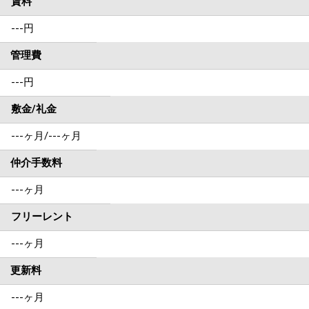
賃料
---
円
管理費
---円
敷金/礼金
---ヶ月
/
---ヶ月
仲介手数料
---ヶ月
フリーレント
---ヶ月
更新料
---ヶ月