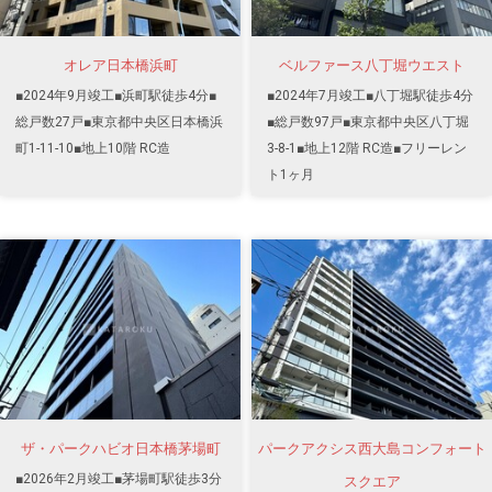
オレア日本橋浜町
ベルファース八丁堀ウエスト
■2024年9月竣工■浜町駅徒歩4分■
■2024年7月竣工■八丁堀駅徒歩4分
総戸数27戸■東京都中央区日本橋浜
■総戸数97戸■東京都中央区八丁堀
町1-11-10■地上10階 RC造
3-8-1■地上12階 RC造■フリーレン
ト1ヶ月
ザ・パークハビオ日本橋茅場町
パークアクシス西大島コンフォート
■2026年2月竣工■茅場町駅徒歩3分
スクエア