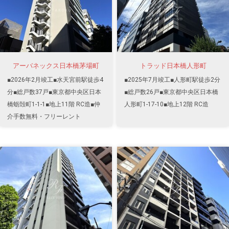
アーバネックス日本橋茅場町
トラッド日本橋人形町
■2026年2月竣工■水天宮前駅徒歩4
■2025年7月竣工■人形町駅徒歩2分
分■総戸数37戸■東京都中央区日本
■総戸数26戸■東京都中央区日本橋
橋蛎殻町1-1-1■地上11階 RC造■仲
人形町1-17-10■地上12階 RC造
介手数無料・フリーレント