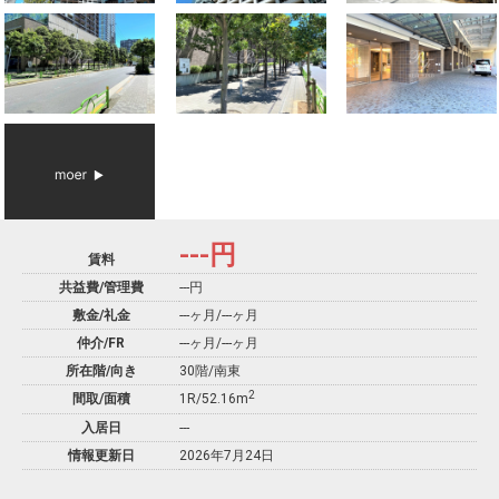
---
円
賃料
共益費/管理費
---円
敷金/礼金
---ヶ月
/
---ヶ月
仲介/FR
---ヶ月
/
---ヶ月
所在階/向き
30階/南東
2
間取/面積
1R/52.16m
入居日
---
情報更新日
2026年7月24日