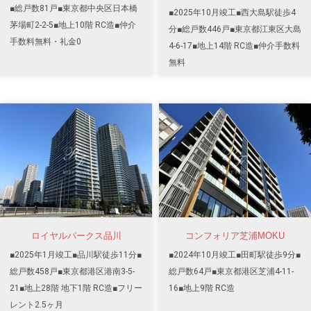
■総戸数81戸■東京都中央区日本橋
■2025年10月竣工■西大島駅徒歩4
茅場町2-2-5■地上10階 RC造■仲介
分■総戸数446戸■東京都江東区大島
手数料無料・礼金0
4-6-17■地上14階 RC造■仲介手数料
無料
ロイヤルパークス品川
コンフォリア芝浦MOKU
■2025年1月竣工■品川駅徒歩11分■
■2024年10月竣工■田町駅徒歩9分■
総戸数458戸■東京都港区港南3-5-
総戸数64戸■東京都港区芝浦4-11-
21■地上28階 地下1階 RC造■フリー
16■地上9階 RC造
レント2.5ヶ月