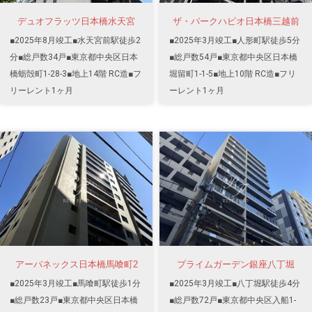
デュオフラッツ日本橋水天宮
ザ・パークハビオ日本橋三越前
■2025年8月竣工■水天宮前駅徒歩2
■2025年3月竣工■人形町駅徒歩5分
分■総戸数34戸■東京都中央区日本
■総戸数54戸■東京都中央区日本橋
橋蛎殻町1-28-3■地上14階 RC造■フ
堀留町1-1-5■地上10階 RC造■フリ
リーレント1ヶ月
ーレント1ヶ月
アーバネックス日本橋馬喰町2
プライムガーデン銀座八丁堀
■2025年3月竣工■馬喰町駅徒歩1分
■2025年3月竣工■八丁堀駅徒歩4分
■総戸数23戸■東京都中央区日本橋
■総戸数72戸■東京都中央区入船1-