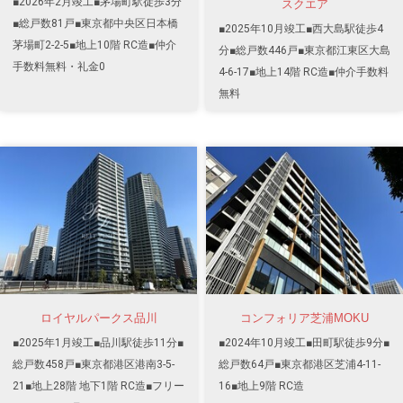
■2026年2月竣工■茅場町駅徒歩3分
スクエア
■総戸数81戸■東京都中央区日本橋
■2025年10月竣工■西大島駅徒歩4
茅場町2-2-5■地上10階 RC造■仲介
分■総戸数446戸■東京都江東区大島
手数料無料・礼金0
4-6-17■地上14階 RC造■仲介手数料
無料
ロイヤルパークス品川
コンフォリア芝浦MOKU
■2025年1月竣工■品川駅徒歩11分■
■2024年10月竣工■田町駅徒歩9分■
総戸数458戸■東京都港区港南3-5-
総戸数64戸■東京都港区芝浦4-11-
21■地上28階 地下1階 RC造■フリー
16■地上9階 RC造