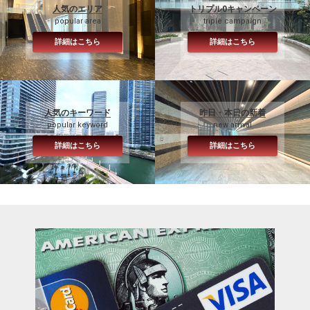
人気のエリア
トリプル0キャンペーン
popular area
triple campaign
詳細はこちら
詳細はこちら
人気のキーワード
昨日・本日の新着
popular keyword
new arrival
詳細はこちら
詳細はこちら