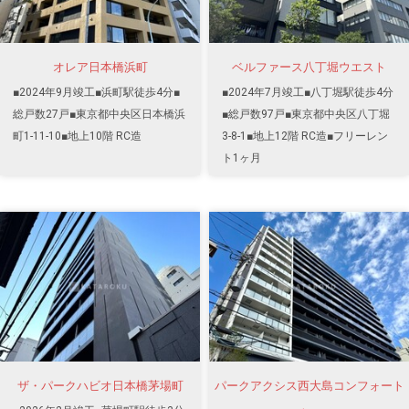
オレア日本橋浜町
ベルファース八丁堀ウエスト
■2024年9月竣工■浜町駅徒歩4分■
■2024年7月竣工■八丁堀駅徒歩4分
総戸数27戸■東京都中央区日本橋浜
■総戸数97戸■東京都中央区八丁堀
町1-11-10■地上10階 RC造
3-8-1■地上12階 RC造■フリーレン
ト1ヶ月
ザ・パークハビオ日本橋茅場町
パークアクシス西大島コンフォート