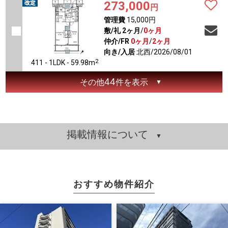
273,000
円
管理費
15,000円
敷/礼
2ヶ月
/
0ヶ月
仲介/FR
0ヶ月
/
2ヶ月
向き/入居
北西/2026/08/01
2
411 - 1LDK - 59.98m
44
その他
件を表示
掲載情報について
おすすめ物件紹介