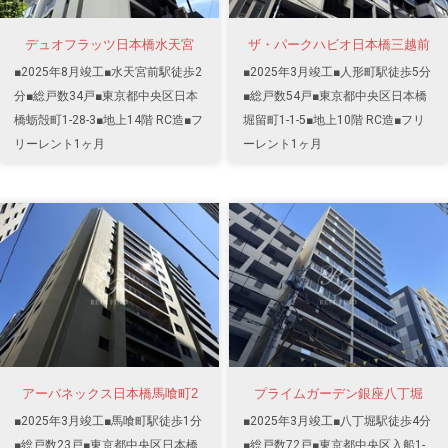
デュオフラッツ日本橋水天宮
ザ・パークハビオ日本橋三越前
■2025年8月竣工■水天宮前駅徒歩2
■2025年3月竣工■人形町駅徒歩5分
分■総戸数34戸■東京都中央区日本
■総戸数54戸■東京都中央区日本橋
橋蛎殻町1-28-3■地上14階 RC造■フ
堀留町1-1-5■地上10階 RC造■フリ
リーレント1ヶ月
ーレント1ヶ月
アーバネックス日本橋馬喰町2
プライムガーデン銀座八丁堀
■2025年3月竣工■馬喰町駅徒歩1分
■2025年3月竣工■八丁堀駅徒歩4分
■総戸数23戸■東京都中央区日本橋
■総戸数72戸■東京都中央区入船1-