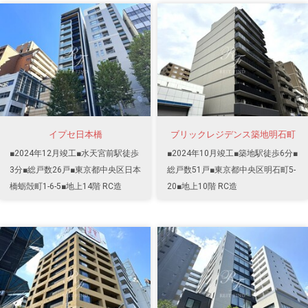
イプセ日本橋
ブリックレジデンス築地明石町
■2024年12月竣工■水天宮前駅徒歩
■2024年10月竣工■築地駅徒歩6分■
3分■総戸数26戸■東京都中央区日本
総戸数51戸■東京都中央区明石町5-
橋蛎殻町1-6-5■地上14階 RC造
20■地上10階 RC造