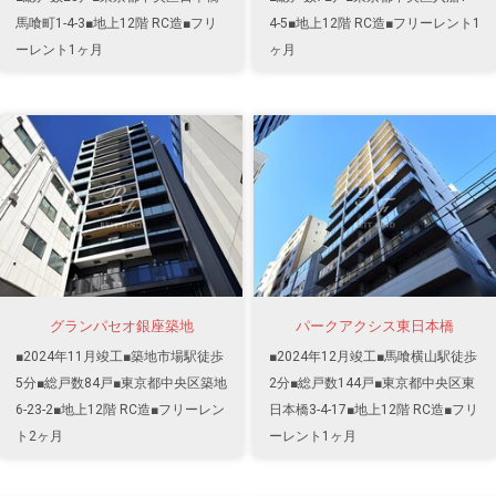
馬喰町1-4-3■地上12階 RC造■フリ
4-5■地上12階 RC造■フリーレント1
ーレント1ヶ月
ヶ月
グランパセオ銀座築地
パークアクシス東日本橋
■2024年11月竣工■築地市場駅徒歩
■2024年12月竣工■馬喰横山駅徒歩
5分■総戸数84戸■東京都中央区築地
2分■総戸数144戸■東京都中央区東
6-23-2■地上12階 RC造■フリーレン
日本橋3-4-17■地上12階 RC造■フリ
ト2ヶ月
ーレント1ヶ月