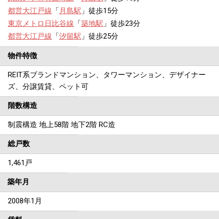
都営大江戸線
「
月島駅
」徒歩15分
東京メトロ日比谷線
「
築地駅
」徒歩23分
都営大江戸線
「
汐留駅
」徒歩25分
物件特徴
REIT系ブランドマンション、タワーマンション、デザイナー
ズ、分譲賃貸、ペット可
階数構造
制震構造 地上58階 地下2階 RC造
総戸数
1,461戸
築年月
2008年1月