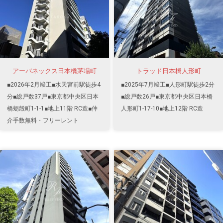
アーバネックス日本橋茅場町
トラッド日本橋人形町
■2026年2月竣工■水天宮前駅徒歩4
■2025年7月竣工■人形町駅徒歩2分
分■総戸数37戸■東京都中央区日本
■総戸数26戸■東京都中央区日本橋
橋蛎殻町1-1-1■地上11階 RC造■仲
人形町1-17-10■地上12階 RC造
介手数無料・フリーレント