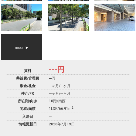
---
円
賃料
共益費/管理費
---円
敷金/礼金
---ヶ月
/
---ヶ月
仲介/FR
---ヶ月
/
---ヶ月
所在階/向き
10階/南西
2
間取/面積
1LDK/66.91m
入居日
---
情報更新日
2026年7月19日