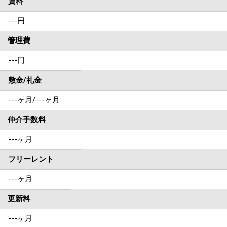
賃料
---
円
管理費
---円
敷金/礼金
---ヶ月
/
---ヶ月
仲介手数料
---ヶ月
フリーレント
---ヶ月
更新料
---ヶ月