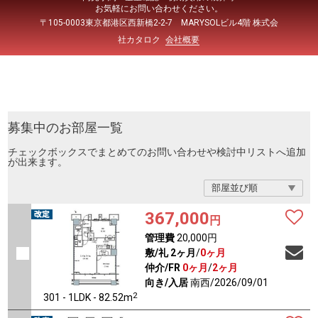
お気軽にお問い合わせください。
〒105-0003東京都港区西新橋2-2-7 MARYSOLビル4階 株式会
社カタロク
会社概要
募集中のお部屋一覧
チェックボックスでまとめてのお問い合わせや検討中リストへ追加
が出来ます。
367,000
円
管理費
20,000円
敷/礼
2ヶ月
/
0ヶ月
仲介/FR
0ヶ月
/
2ヶ月
向き/入居
南西/2026/09/01
2
301 - 1LDK - 82.52m