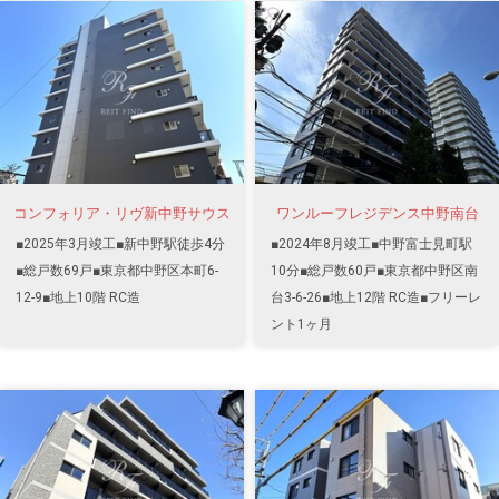
コンフォリア・リヴ新中野サウス
ワンルーフレジデンス中野南台
■2025年3月竣工■新中野駅徒歩4分
■2024年8月竣工■中野富士見町駅
■総戸数69戸■東京都中野区本町6-
10分■総戸数60戸■東京都中野区南
12-9■地上10階 RC造
台3-6-26■地上12階 RC造■フリーレ
ント1ヶ月