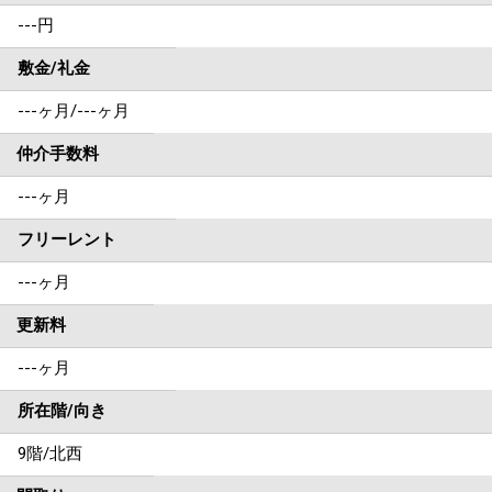
---円
敷金/礼金
---ヶ月
/
---ヶ月
仲介手数料
---ヶ月
フリーレント
---ヶ月
更新料
---ヶ月
所在階/向き
9階/北西