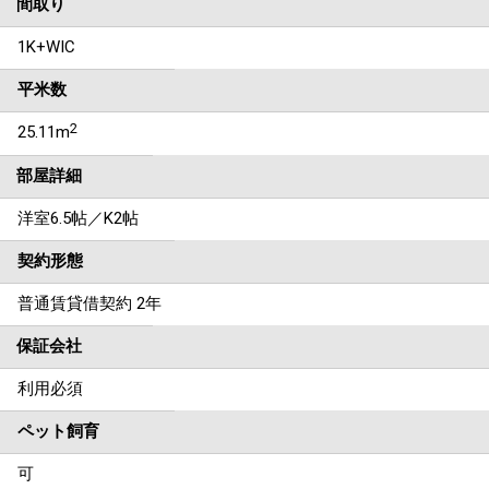
間取り
1K+WIC
平米数
2
25.11m
部屋詳細
洋室6.5帖／K2帖
契約形態
普通賃貸借契約 2年
保証会社
利用必須
ペット飼育
可