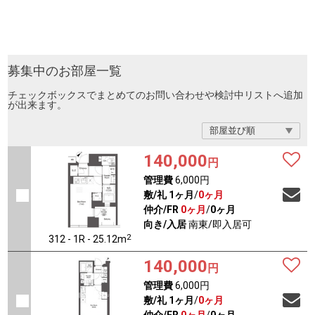
募集中のお部屋一覧
チェックボックスでまとめてのお問い合わせや検討中リストへ追加
が出来ます。
140,000
円
管理費
6,000円
敷/礼
1ヶ月
/
0ヶ月
仲介/FR
0ヶ月
/
0ヶ月
向き/入居
南東/即入居可
2
312 - 1R - 25.12m
140,000
円
管理費
6,000円
敷/礼
1ヶ月
/
0ヶ月