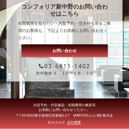
コンフォリア新中野
のお問い合わ
せはこちら
初期費用を知りたい・内覧予約・空き待ち等をご希
望のお客様も、 下記よりお気軽にお問い合わせく
ださい。
お問い合わせ
03-6811-1402
年中無休 ９：３０〜１８：３０
内見予約・空室確認・初期費用の概算等
お気軽にお問い合わせください。
〒105-0003東京都港区西新橋2-2-7 MARYSOLビル4階 株式会
社カタロク
会社概要