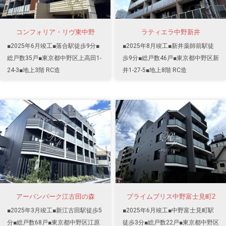
コンフォリア・リヴ東中野
ラティエラ中野新井
■2025年6月竣工■落合駅徒歩9分■
■2025年8月竣工■新井薬師前駅徒
総戸数35戸■東京都中野区上高田1-
歩9分■総戸数46戸■東京都中野区新
24-3■地上3階 RC造
井1-27-5■地上8階 RC造
アーバンパーク江古田の森
プライムブリス中野富士見町2
■2025年3月竣工■新江古田駅徒歩5
■2025年6月竣工■中野富士見町駅
分■総戸数68戸■東京都中野区江原
徒歩3分■総戸数22戸■東京都中野区