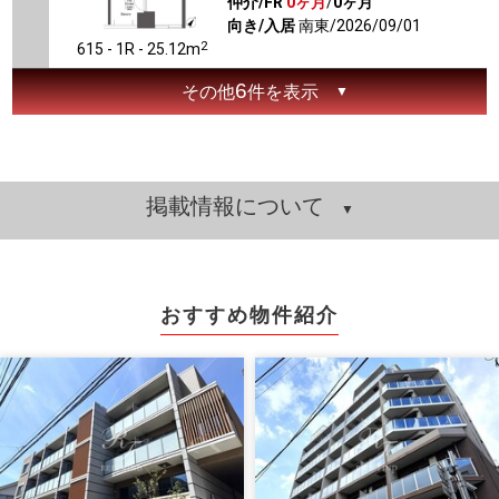
仲介/FR
0ヶ月
/
0ヶ月
向き/入居
南東/2026/09/01
2
615 - 1R - 25.12m
6
その他
件を表示
掲載情報について
おすすめ物件紹介