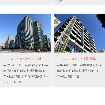
無料
ロイヤルパークス品川
コンフォリア芝浦MOKU
■2025年1月竣工■品川駅徒歩11分■
■2024年10月竣工■田町駅徒歩9分■
総戸数458戸■東京都港区港南3-5-
総戸数64戸■東京都港区芝浦4-11-
21■地上28階 地下1階 RC造■フリー
16■地上9階 RC造
レント2.5ヶ月