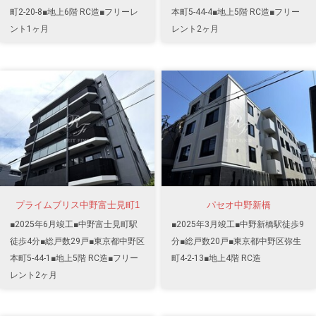
町2-20-8■地上6階 RC造■フリーレ
本町5-44-4■地上5階 RC造■フリー
ント1ヶ月
レント2ヶ月
プライムブリス中野富士見町1
パセオ中野新橋
■2025年6月竣工■中野富士見町駅
■2025年3月竣工■中野新橋駅徒歩9
徒歩4分■総戸数29戸■東京都中野区
分■総戸数20戸■東京都中野区弥生
本町5-44-1■地上5階 RC造■フリー
町4-2-13■地上4階 RC造
レント2ヶ月