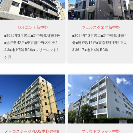
ジオエント新中野
ウェルスクエア新中野
■2025年3月竣工■新中野駅徒歩1分
■2024年12月竣工■新中野駅徒歩4
■総戸数42戸■東京都中野区中央4-
分■総戸数16戸■東京都中野区中央
4-3■地上7階 RC造■フリーレント1
3-36-17■地上4階 RC造
ヶ月
メトロステージPLUS中野弥生町
プラウドフラット中野