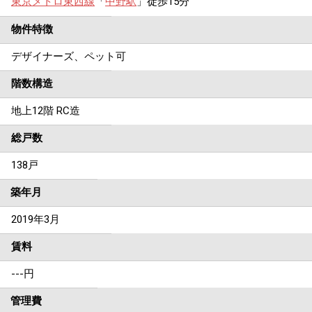
東京メトロ東西線
「
中野駅
」徒歩15分
物件特徴
デザイナーズ、ペット可
階数構造
地上12階 RC造
総戸数
138戸
築年月
2019年3月
賃料
---
円
管理費