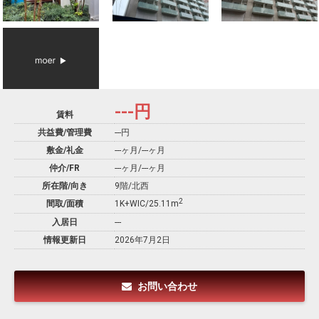
---
円
賃料
共益費/管理費
---円
敷金/礼金
---ヶ月
/
---ヶ月
仲介/FR
---ヶ月
/
---ヶ月
所在階/向き
9階/北西
2
間取/面積
1K+WIC/25.11m
入居日
---
情報更新日
2026年7月2日
お問い合わせ