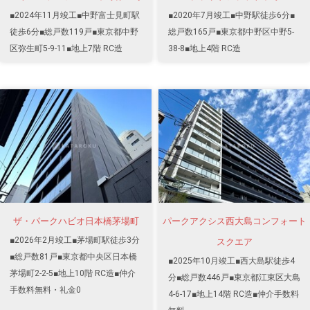
■2024年11月竣工■中野富士見町駅
■2020年7月竣工■中野駅徒歩6分■
徒歩6分■総戸数119戸■東京都中野
総戸数165戸■東京都中野区中野5-
区弥生町5-9-11■地上7階 RC造
38-8■地上4階 RC造
ザ・パークハビオ日本橋茅場町
パークアクシス西大島コンフォート
■2026年2月竣工■茅場町駅徒歩3分
スクエア
■総戸数81戸■東京都中央区日本橋
■2025年10月竣工■西大島駅徒歩4
茅場町2-2-5■地上10階 RC造■仲介
分■総戸数446戸■東京都江東区大島
手数料無料・礼金0
4-6-17■地上14階 RC造■仲介手数料