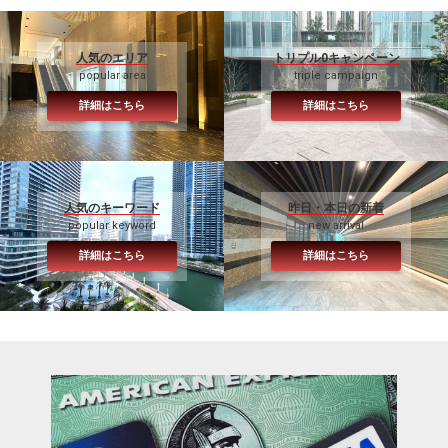
人気のエリア
トリプル0キャンペーン
popular area
triple campaign
詳細はこちら
詳細はこちら
人気のキーワード
昨日・本日の新着
popular keyword
new arrival
詳細はこちら
詳細はこちら