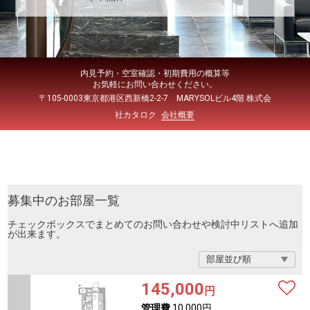
内見予約・空室確認・初期費用の概算等
お気軽にお問い合わせください。
〒105-0003東京都港区西新橋2-2-7 MARYSOLビル4階 株式会
社カタロク
会社概要
募集中のお部屋一覧
チェックボックスでまとめてのお問い合わせや検討中リストへ追加
が出来ます。
145,000
円
管理費
10,000円