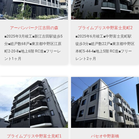
アーバンパーク江古田の森
プライムブリス中野富士見町2
■2025年3月竣工■新江古田駅徒歩5
■2025年6月竣工■中野富士見町駅
分■総戸数68戸■東京都中野区江原
徒歩3分■総戸数22戸■東京都中野区
町2-20-8■地上6階 RC造■フリーレ
本町5-44-4■地上5階 RC造■フリー
ント1ヶ月
レント2ヶ月
プライムブリス中野富士見町1
パセオ中野新橋