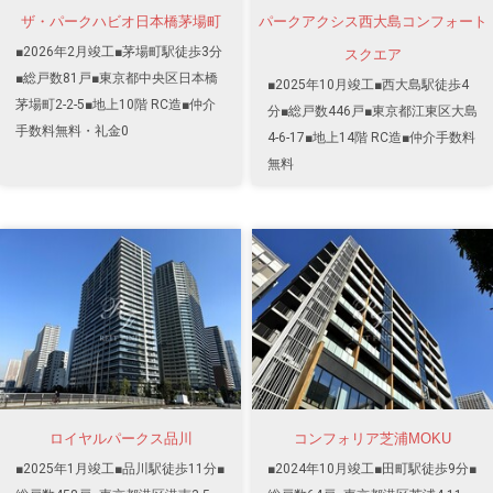
ザ・パークハビオ日本橋茅場町
パークアクシス西大島コンフォート
■2026年2月竣工■茅場町駅徒歩3分
スクエア
■総戸数81戸■東京都中央区日本橋
■2025年10月竣工■西大島駅徒歩4
茅場町2-2-5■地上10階 RC造■仲介
分■総戸数446戸■東京都江東区大島
手数料無料・礼金0
4-6-17■地上14階 RC造■仲介手数料
無料
ロイヤルパークス品川
コンフォリア芝浦MOKU
■2025年1月竣工■品川駅徒歩11分■
■2024年10月竣工■田町駅徒歩9分■