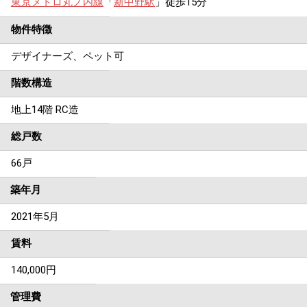
東京メトロ丸ノ内線
「
新中野駅
」徒歩15分
物件特徴
デザイナーズ、ペット可
階数構造
地上14階 RC造
総戸数
66戸
築年月
2021年5月
賃料
140,000
円
管理費