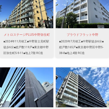
メトロステージPLUS中野弥生町
プラウドフラット中野
■2024年11月竣工■中野富士見町駅
■2020年7月竣工■中野駅徒歩6分■
徒歩6分■総戸数119戸■東京都中野
総戸数165戸■東京都中野区中野5-
区弥生町5-9-11■地上7階 RC造
38-8■地上4階 RC造