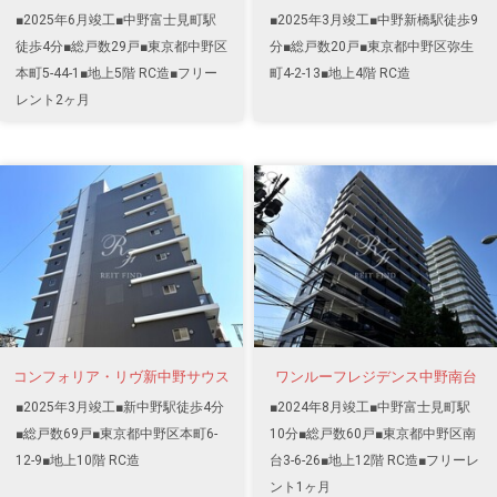
■2025年6月竣工■中野富士見町駅
■2025年3月竣工■中野新橋駅徒歩9
徒歩4分■総戸数29戸■東京都中野区
分■総戸数20戸■東京都中野区弥生
本町5-44-1■地上5階 RC造■フリー
町4-2-13■地上4階 RC造
レント2ヶ月
コンフォリア・リヴ新中野サウス
ワンルーフレジデンス中野南台
■2025年3月竣工■新中野駅徒歩4分
■2024年8月竣工■中野富士見町駅
■総戸数69戸■東京都中野区本町6-
10分■総戸数60戸■東京都中野区南
12-9■地上10階 RC造
台3-6-26■地上12階 RC造■フリーレ
ント1ヶ月