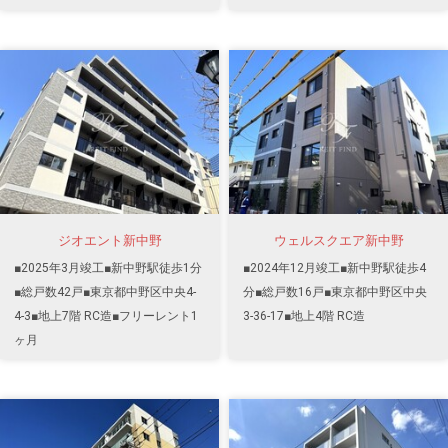
ジオエント新中野
ウェルスクエア新中野
■2025年3月竣工■新中野駅徒歩1分
■2024年12月竣工■新中野駅徒歩4
■総戸数42戸■東京都中野区中央4-
分■総戸数16戸■東京都中野区中央
4-3■地上7階 RC造■フリーレント1
3-36-17■地上4階 RC造
ヶ月