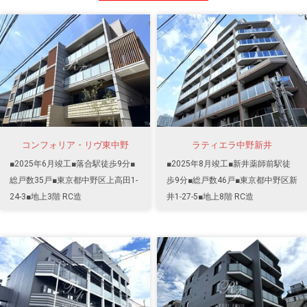
コンフォリア・リヴ東中野
ラティエラ中野新井
■2025年6月竣工■落合駅徒歩9分■
■2025年8月竣工■新井薬師前駅徒
総戸数35戸■東京都中野区上高田1-
歩9分■総戸数46戸■東京都中野区新
24-3■地上3階 RC造
井1-27-5■地上8階 RC造