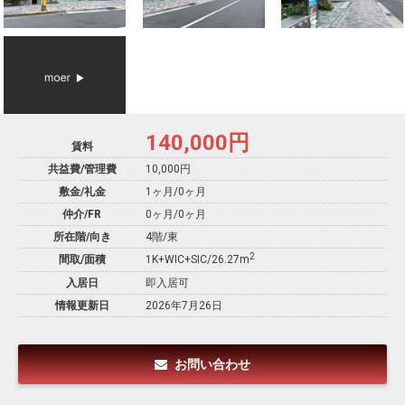
140,000
円
賃料
共益費/管理費
10,000円
敷金/礼金
1ヶ月
/
0ヶ月
仲介/FR
0ヶ月
/
0ヶ月
所在階/向き
4階/東
2
間取/面積
1K+WIC+SIC/26.27m
入居日
即入居可
情報更新日
2026年7月26日
お問い合わせ