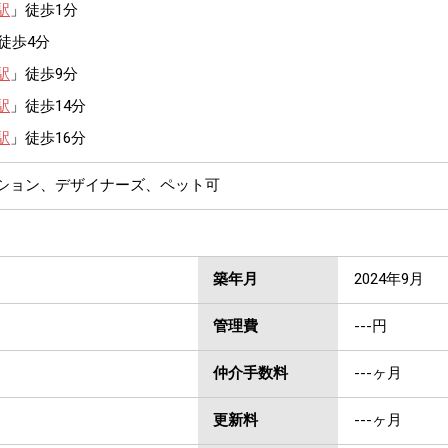
駅
」徒歩1分
徒歩4分
駅
」徒歩9分
駅
」徒歩14分
駅
」徒歩16分
ンション、デザイナーズ、ペット可
築年月
2024年9月
管理費
---円
仲介手数料
---ヶ月
更新料
---ヶ月