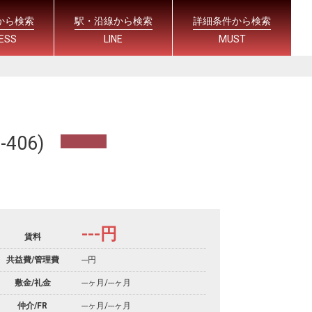
から検索
駅・沿線から検索
詳細条件から検索
ESS
LINE
MUST
06)
---
円
賃料
共益費/管理費
---円
敷金/礼金
---ヶ月
/
---ヶ月
仲介/FR
---ヶ月
/
---ヶ月