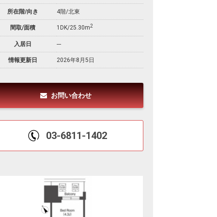
所在階/向き
4階/北東
2
間取/面積
1DK/25.30m
入居日
---
情報更新日
2026年8月5日
お問い合わせ
03-6811-1402