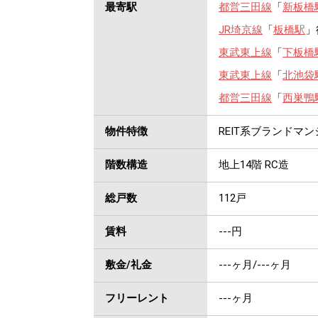
最寄駅
都営三田線
「
新板橋
JR埼京線
「
板橋駅
」
東武東上線
「
下板橋
東武東上線
「
北池袋
都営三田線
「
西巣鴨
物件特徴
REIT系ブランドマ
階数構造
地上14階 RC造
総戸数
112戸
賃料
---
円
敷金/礼金
---ヶ月
/
---ヶ月
フリーレント
---ヶ月