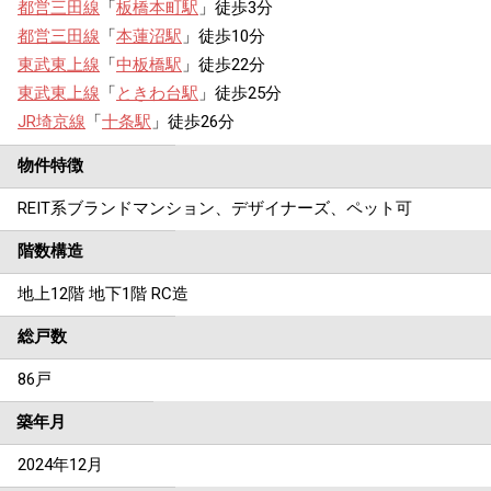
都営三田線
「
板橋本町駅
」徒歩3分
都営三田線
「
本蓮沼駅
」徒歩10分
東武東上線
「
中板橋駅
」徒歩22分
東武東上線
「
ときわ台駅
」徒歩25分
JR埼京線
「
十条駅
」徒歩26分
物件特徴
REIT系ブランドマンション、デザイナーズ、ペット可
階数構造
地上12階 地下1階 RC造
総戸数
86戸
築年月
2024年12月