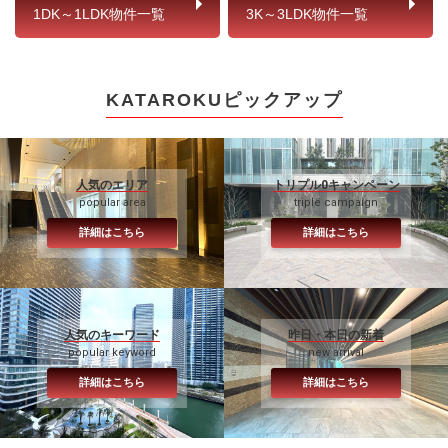
1DK～1LDK物件一覧
3K～3LDK物件一覧
KATAROKUピックアップ
人気のエリア
トリプル0キャンペーン
popular area
triple campaign
詳細はこちら
詳細はこちら
人気のキーワード
昨日・本日の新着
popular keyword
new arrival
詳細はこちら
詳細はこちら