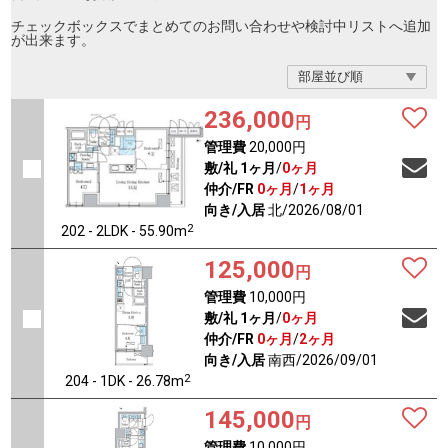
チェックボックスでまとめてのお問い合わせや検討中リストへ追加
が出来ます。
236,000
円
管理費
20,000円
敷/礼
1ヶ月
/
0ヶ月
仲介/FR
0ヶ月
/
1ヶ月
向き/入居
北/2026/08/01
2
202 - 2LDK - 55.90m
125,000
円
管理費
10,000円
敷/礼
1ヶ月
/
0ヶ月
仲介/FR
0ヶ月
/
2ヶ月
向き/入居
南西/2026/09/01
2
204 - 1DK - 26.78m
145,000
円
管理費
10,000円