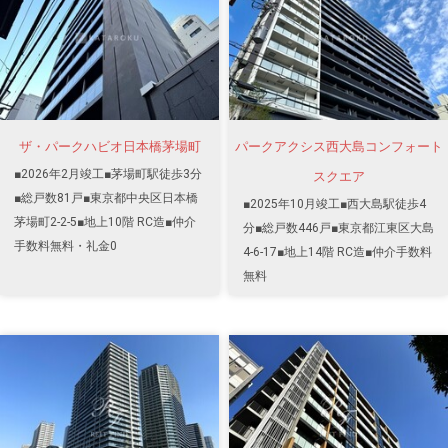
ザ・パークハビオ日本橋茅場町
パークアクシス西大島コンフォート
■2026年2月竣工■茅場町駅徒歩3分
スクエア
■総戸数81戸■東京都中央区日本橋
■2025年10月竣工■西大島駅徒歩4
茅場町2-2-5■地上10階 RC造■仲介
分■総戸数446戸■東京都江東区大島
手数料無料・礼金0
4-6-17■地上14階 RC造■仲介手数料
無料