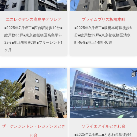
エスレジデンス高島平アソレア
プライムブリス板橋本町
■2025年7月竣工■西台駅徒歩10分■
■2025年9月竣工■板橋本町駅徒歩6
総戸数66戸■東京都板橋区高島平9-
分■総戸数29戸■東京都板橋区清水
29-8■地上9階 RC造■フリーレント1
町46-8■地上14階 RC造
ヶ月
ザ・ケンジントン・レジデンスとき
ソライエアイルときわ台
■2025年2月竣工■ときわ台駅徒歩1
わ台