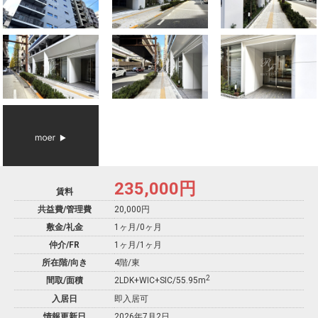
235,000
円
賃料
共益費/管理費
20,000円
敷金/礼金
1ヶ月
/
0ヶ月
仲介/FR
1ヶ月
/
1ヶ月
所在階/向き
4階/東
2
間取/面積
2LDK+WIC+SIC/55.95m
入居日
即入居可
情報更新日
2026年7月2日