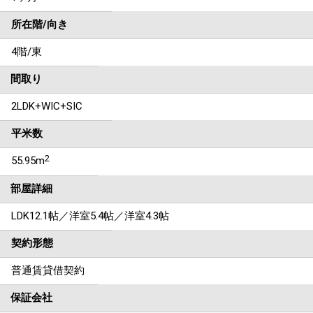
所在階/向き
4階/東
間取り
2LDK+WIC+SIC
平米数
2
55.95m
部屋詳細
LDK12.1帖／洋室5.4帖／洋室4.3帖
契約形態
普通賃貸借契約
保証会社