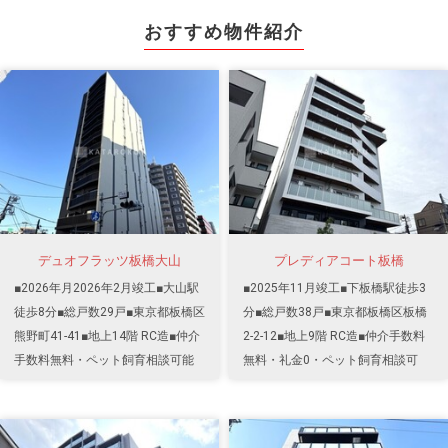
おすすめ物件紹介
デュオフラッツ板橋大山
プレディアコート板橋
■2026年月2026年2月竣工■大山駅
■2025年11月竣工■下板橋駅徒歩3
徒歩8分■総戸数29戸■東京都板橋区
分■総戸数38戸■東京都板橋区板橋
熊野町41-41■地上14階 RC造■仲介
2-2-12■地上9階 RC造■仲介手数料
手数料無料・ペット飼育相談可能
無料・礼金0・ペット飼育相談可