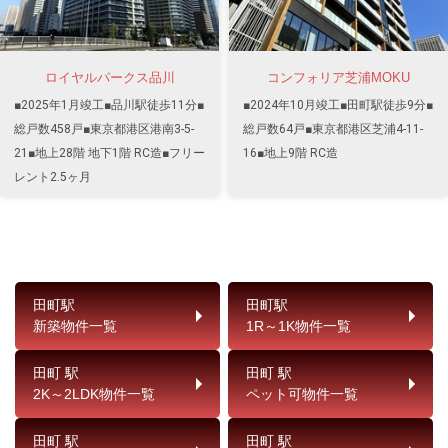
ロイヤルパークス品川
コンフォリア芝浦MOKU
■2025年1月竣工■品川駅徒歩11分■
■2024年10月竣工■田町駅徒歩9分■
総戸数458戸■東京都港区港南3-5-
総戸数64戸■東京都港区芝浦4-11-
21■地上28階 地下1階 RC造■フリー
16■地上9階 RC造
レント2.5ヶ月
田町駅
田町駅
新築物件一覧
1R～1K物件一覧
田町 駅
田町 駅
2K～2LDK物件一覧
ペット可物件一覧
田町 駅
田町 駅