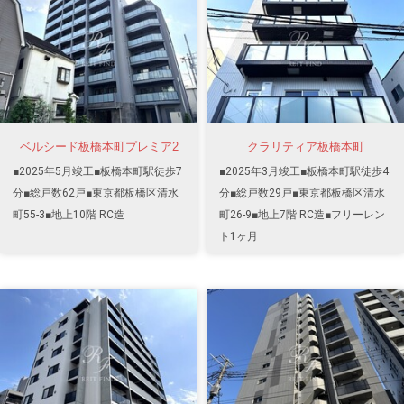
ベルシード板橋本町プレミア2
クラリティア板橋本町
■2025年5月竣工■板橋本町駅徒歩7
■2025年3月竣工■板橋本町駅徒歩4
分■総戸数62戸■東京都板橋区清水
分■総戸数29戸■東京都板橋区清水
町55-3■地上10階 RC造
町26-9■地上7階 RC造■フリーレン
ト1ヶ月