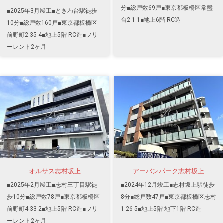
分■総戸数69戸■東京都板橋区常盤
■2025年3月竣工■ときわ台駅徒歩
台2-1-1■地上6階 RC造
10分■総戸数160戸■東京都板橋区
前野町2-35-4■地上5階 RC造■フリ
ーレント2ヶ月
オルサス志村坂上
アーバンパーク志村坂上
■2025年2月竣工■志村三丁目駅徒
■2024年12月竣工■志村坂上駅徒歩
歩10分■総戸数78戸■東京都板橋区
8分■総戸数47戸■東京都板橋区志村
前野町4-33-2■地上5階 RC造■フリ
1-26-5■地上5階 地下1階 RC造
ーレント2ヶ月