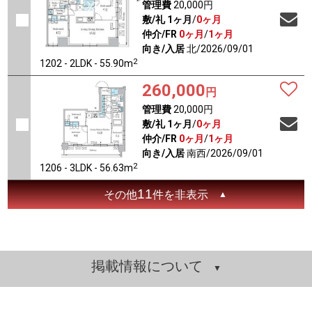
管理費
20,000円
敷/礼
1ヶ月
/
0ヶ月
仲介/FR
0ヶ月
/
1ヶ月
向き/入居
北/2026/09/01
2
1202 - 2LDK - 55.90m
260,000
円
管理費
20,000円
敷/礼
1ヶ月
/
0ヶ月
仲介/FR
0ヶ月
/
1ヶ月
向き/入居
南西/2026/09/01
2
1206 - 3LDK - 56.63m
11
その他
件を非表示
掲載情報について