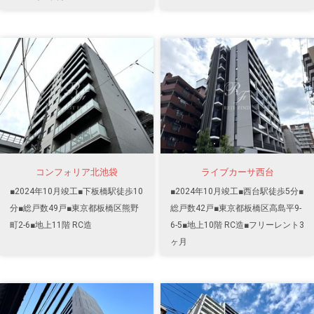
コンフォリア北池袋
ライブカーサ西台
■2024年10月竣工■下板橋駅徒歩10
■2024年10月竣工■西台駅徒歩5分■
分■総戸数49戸■東京都板橋区熊野
総戸数42戸■東京都板橋区高島平9-
町2-6■地上11階 RC造
6-5■地上10階 RC造■フリーレント3
ヶ月