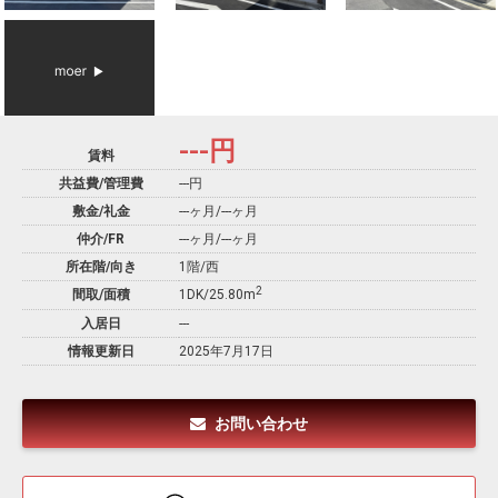
---
円
賃料
共益費/管理費
---円
敷金/礼金
---ヶ月
/
---ヶ月
仲介/FR
---ヶ月
/
---ヶ月
所在階/向き
1階/西
2
間取/面積
1DK/25.80m
入居日
---
情報更新日
2025年7月17日
お問い合わせ