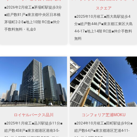
■2026年2月竣工■茅場町駅徒歩3分
スクエア
■総戸数81戸■東京都中央区日本橋
■2025年10月竣工■西大島駅徒歩4
茅場町2-2-5■地上10階 RC造■仲介
分■総戸数446戸■東京都江東区大島
手数料無料・礼金0
4-6-17■地上14階 RC造■仲介手数料
無料
ロイヤルパークス品川
コンフォリア芝浦MOKU
■2025年1月竣工■品川駅徒歩11分■
■2024年10月竣工■田町駅徒歩9分■
総戸数458戸■東京都港区港南3-5-
総戸数64戸■東京都港区芝浦4-11-