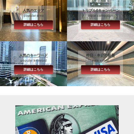
人気のエリア
トリプル0キャンペーン
popular area
triple campaign
詳細はこちら
詳細はこちら
人気のキーワード
昨日・本日の新着
popular keyword
new arrival
詳細はこちら
詳細はこちら