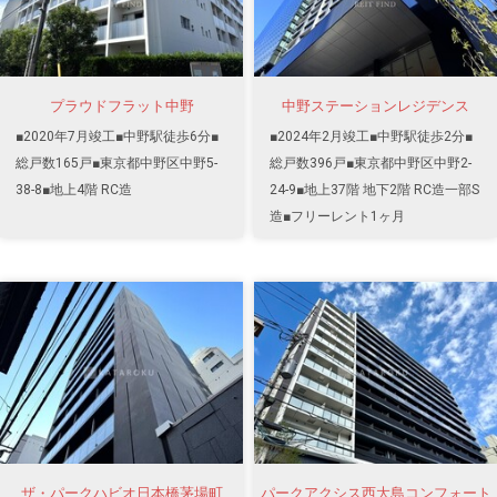
プラウドフラット中野
中野ステーションレジデンス
■2020年7月竣工■中野駅徒歩6分■
■2024年2月竣工■中野駅徒歩2分■
総戸数165戸■東京都中野区中野5-
総戸数396戸■東京都中野区中野2-
38-8■地上4階 RC造
24-9■地上37階 地下2階 RC造一部S
造■フリーレント1ヶ月
ザ・パークハビオ日本橋茅場町
パークアクシス西大島コンフォート