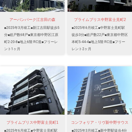
アーバンパーク江古田の森
プライムブリス中野富士見町2
■2025年3月竣工■新江古田駅徒歩5
■2025年6月竣工■中野富士見町駅
分■総戸数68戸■東京都中野区江原
徒歩3分■総戸数22戸■東京都中野区
町2-20-8■地上6階 RC造■フリーレ
本町5-44-4■地上5階 RC造■フリー
ント1ヶ月
レント2ヶ月
プライムブリス中野富士見町1
コンフォリア・リヴ新中野サウス
■2025年6月竣工■中野富士見町駅
■2025年3月竣工■新中野駅徒歩4分