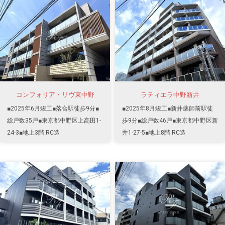
コンフォリア・リヴ東中野
ラティエラ中野新井
■2025年6月竣工■落合駅徒歩9分■
■2025年8月竣工■新井薬師前駅徒
総戸数35戸■東京都中野区上高田1-
歩9分■総戸数46戸■東京都中野区新
24-3■地上3階 RC造
井1-27-5■地上8階 RC造