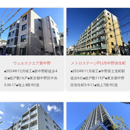
ウェルスクエア新中野
メトロステージPLUS中野弥生町
■2024年12月竣工■新中野駅徒歩4
■2024年11月竣工■中野富士見町駅
分■総戸数16戸■東京都中野区中央
徒歩6分■総戸数119戸■東京都中野
3-36-17■地上4階 RC造
区弥生町5-9-11■地上7階 RC造