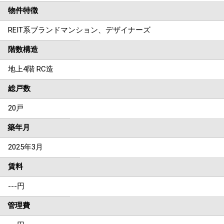
物件特徴
REIT系ブランドマンション、デザイナーズ
階数構造
地上4階 RC造
総戸数
20戸
築年月
2025年3月
賃料
---
円
管理費