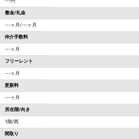
---円
敷金/礼金
---ヶ月
/
---ヶ月
仲介手数料
---ヶ月
フリーレント
---ヶ月
更新料
---ヶ月
所在階/向き
1階/西
間取り