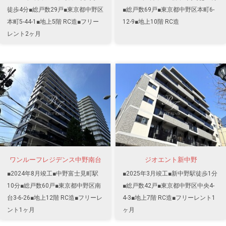
徒歩4分■総戸数29戸■東京都中野区
■総戸数69戸■東京都中野区本町6-
本町5-44-1■地上5階 RC造■フリー
12-9■地上10階 RC造
レント2ヶ月
ワンルーフレジデンス中野南台
ジオエント新中野
■2024年8月竣工■中野富士見町駅
■2025年3月竣工■新中野駅徒歩1分
10分■総戸数60戸■東京都中野区南
■総戸数42戸■東京都中野区中央4-
台3-6-26■地上12階 RC造■フリーレ
4-3■地上7階 RC造■フリーレント1
ント1ヶ月
ヶ月