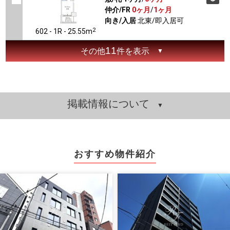
仲介/FR
0ヶ月
/
1ヶ月
向き/入居
北東/即入居可
2
602 - 1R - 25.55m
11
その他
件を表示
掲載情報について
おすすめ物件紹介