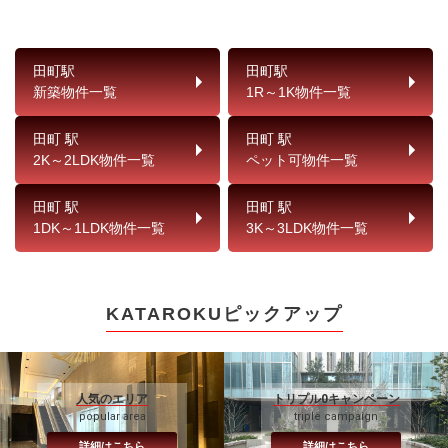
田町駅
田町駅
新築物件一覧
1R～1K物件一覧
田町 駅
田町 駅
2K～2LDK物件一覧
ペット可物件一覧
田町 駅
田町 駅
1DK～1LDK物件一覧
3K～3LDK物件一覧
KATAROKUピックアップ
人気のエリア
トリプル0キャンペーン
popular area
triple campaign
詳細はこちら
詳細はこちら