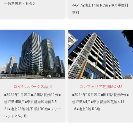
手数料無料・礼金0
4-6-17■地上14階 RC造■仲介手数料
無料
ロイヤルパークス品川
コンフォリア芝浦MOKU
■2025年1月竣工■品川駅徒歩11分■
■2024年10月竣工■田町駅徒歩9分■
総戸数458戸■東京都港区港南3-5-
総戸数64戸■東京都港区芝浦4-11-
21■地上28階 地下1階 RC造■フリー
16■地上9階 RC造
レント2.5ヶ月