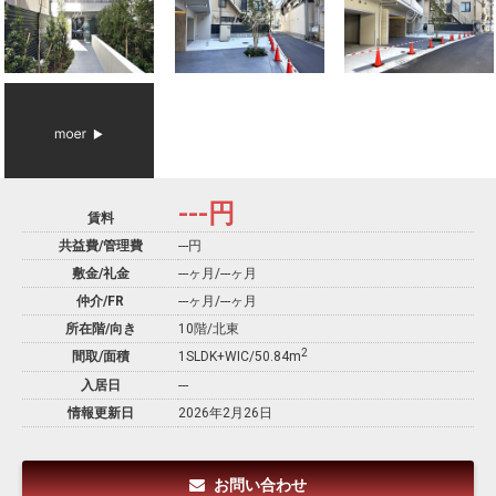
---
円
賃料
共益費/管理費
---円
敷金/礼金
---ヶ月
/
---ヶ月
仲介/FR
---ヶ月
/
---ヶ月
所在階/向き
10階/北東
2
間取/面積
1SLDK+WIC/50.84m
入居日
---
情報更新日
2026年2月26日
お問い合わせ