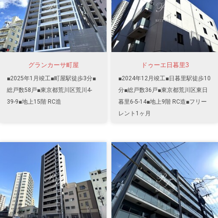
グランカーサ町屋
ドゥーエ日暮里3
■2025年1月竣工■町屋駅徒歩3分■
■2024年12月竣工■日暮里駅徒歩10
総戸数58戸■東京都荒川区荒川4-
分■総戸数36戸■東京都荒川区東日
39-9■地上15階 RC造
暮里6-5-14■地上9階 RC造■フリー
レント1ヶ月