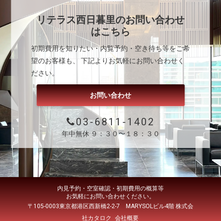
リテラス西日暮里
のお問い合わせ
はこちら
初期費用を知りたい・内覧予約・空き待ち等をご希
望のお客様も、 下記よりお気軽にお問い合わせく
ださい。
お問い合わせ
03-6811-1402
年中無休 ９：３０〜１８：３０
内見予約・空室確認・初期費用の概算等
お気軽にお問い合わせください。
〒105-0003東京都港区西新橋2-2-7 MARYSOLビル4階 株式会
社カタロク
会社概要