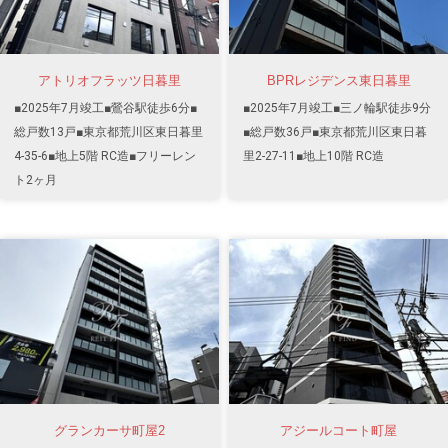
アトリオフラッツ日暮里
BPRレジデンス東日暮里
■2025年7月竣工■鶯谷駅徒歩6分■
■2025年7月竣工■三ノ輪駅徒歩9分
総戸数13戸■東京都荒川区東日暮里
■総戸数36戸■東京都荒川区東日暮
4-35-6■地上5階 RC造■フリーレン
里2-27-11■地上10階 RC造
ト2ヶ月
グランカーサ町屋2
アジールコート町屋