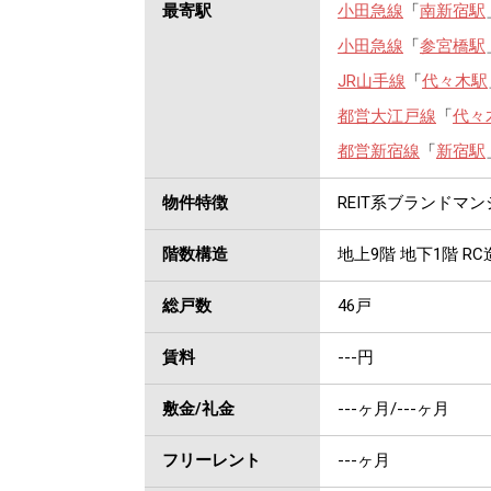
最寄駅
小田急線
「
南新宿駅
小田急線
「
参宮橋駅
JR山手線
「
代々木駅
都営大江戸線
「
代々
都営新宿線
「
新宿駅
物件特徴
REIT系ブランドマ
階数構造
地上9階 地下1階 RC
総戸数
46戸
賃料
---
円
敷金/礼金
---ヶ月
/
---ヶ月
フリーレント
---ヶ月