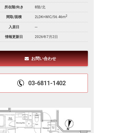
所在階/向き
8階/北
2
間取/面積
2LDK+WIC/56.46m
入居日
---
情報更新日
2026年7月2日
お問い合わせ
03-6811-1402