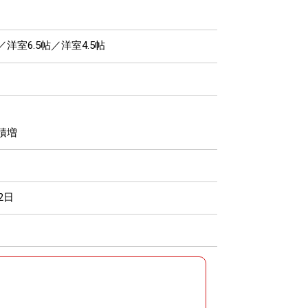
帖／洋室6.5帖／洋室4.5帖
積増
2日