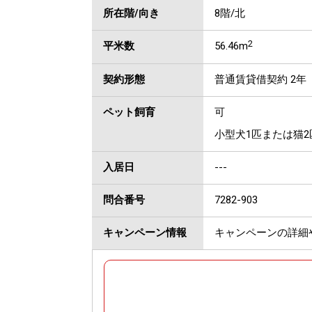
所在階/向き
8階/北
2
平米数
56.46m
契約形態
普通賃貸借契約 2年
ペット飼育
可
小型犬1匹または猫2
入居日
---
問合番号
7282-903
キャンペーン情報
キャンペーンの詳細