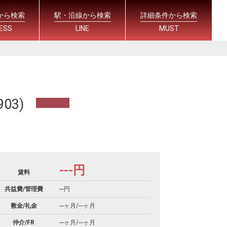
から検索
駅・沿線から検索
詳細条件から検索
ESS
LINE
MUST
03)
---
円
賃料
共益費/管理費
---円
敷金/礼金
---ヶ月
/
---ヶ月
仲介/FR
---ヶ月
/
---ヶ月