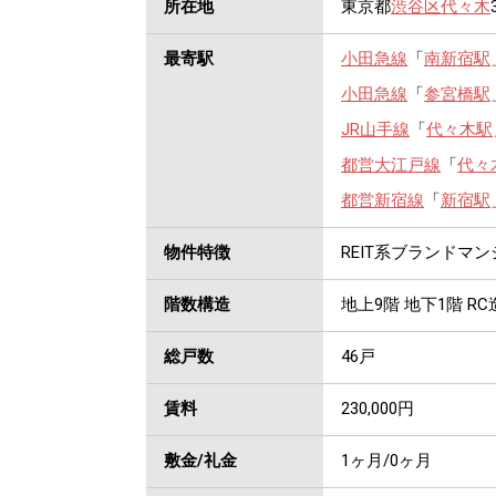
所在地
東京都
渋谷区
代々木
最寄駅
小田急線
「
南新宿駅
小田急線
「
参宮橋駅
JR山手線
「
代々木駅
都営大江戸線
「
代々
都営新宿線
「
新宿駅
物件特徴
REIT系ブランドマ
階数構造
地上9階 地下1階 RC
総戸数
46戸
賃料
230,000
円
敷金/礼金
1ヶ月
/
0ヶ月