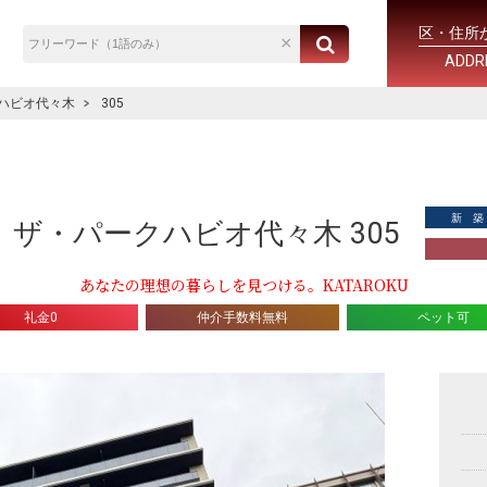
区・住所
ADDR
ハビオ代々木
305
新 築
ザ・パークハビオ代々木 305
あなたの理想の暮らしを見つける。KATAROKU
礼金0
仲介手数料無料
ペット可