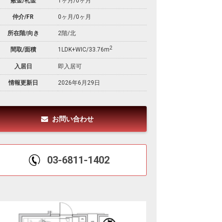
敷金/礼金
1ヶ月
/
0ヶ月
仲介/FR
0ヶ月
/
0ヶ月
所在階/向き
2階/北
2
間取/面積
1LDK+WIC/33.76m
入居日
即入居可
情報更新日
2026年6月29日
お問い合わせ
03-6811-1402