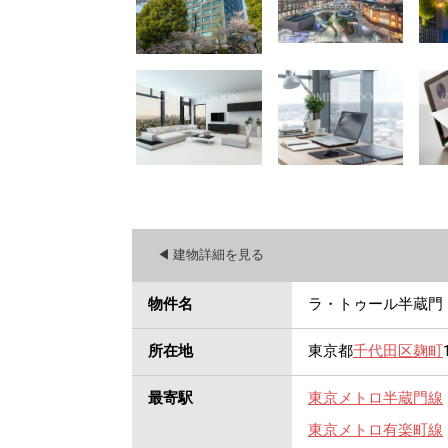
◀︎ 建物詳細を見る
物件名
ラ・トゥール半蔵門
所在地
東京都
千代田区
麹町
最寄駅
東京メトロ半蔵門線
東京メトロ有楽町線