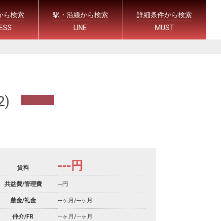
から検索
駅・沿線から検索
詳細条件から検索
ESS
LINE
MUST
)
---
円
賃料
共益費/管理費
---円
敷金/礼金
---ヶ月
/
---ヶ月
仲介/FR
---ヶ月
/
---ヶ月