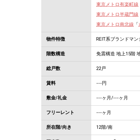
東京メトロ有楽町線
東京メトロ半蔵門線
東京メトロ南北線
「
物件特徴
REIT系ブランドマ
階数構造
免震構造 地上15階 地
総戸数
22戸
賃料
---
円
敷金/礼金
---ヶ月
/
---ヶ月
フリーレント
---ヶ月
所在階/向き
12階/南