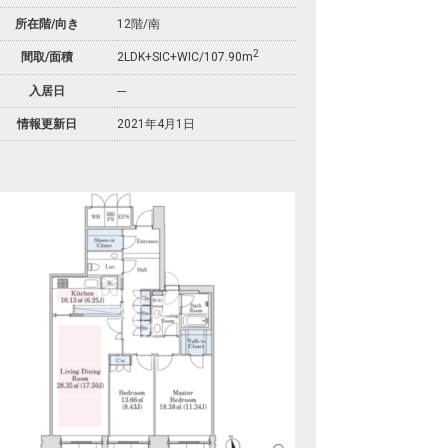
所在階/向き
12階/南
2
間取/面積
2LDK+SIC+WIC/107.90m
入居日
---
情報更新日
2021年4月1日