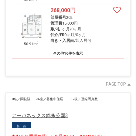
53.03m
268,000
円
部屋番号
202
管理費
15,000円
敷/礼
1ヶ月
/
0ヶ月
仲介/FR
0ヶ月
/
0ヶ月
向き・入居
南/即入居可
2
50.91m
その他16件を表示
PAGE TOP
0名／閲覧済
36室／募集中住居
112枚／登録写真数
アーバネックス錦糸公園3
新 築