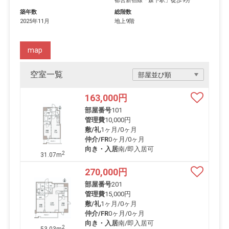
都営新宿線
「
森下駅
」徒歩9分
築年数
総階数
2025年11月
地上9階
map
空室一覧
163,000
円
部屋番号
101
管理費
10,000円
敷/礼
1ヶ月
/
0ヶ月
仲介/FR
0ヶ月
/
0ヶ月
向き・入居
南/即入居可
2
31.07m
270,000
円
部屋番号
201
管理費
15,000円
敷/礼
1ヶ月
/
0ヶ月
仲介/FR
0ヶ月
/
0ヶ月
向き・入居
南/即入居可
2