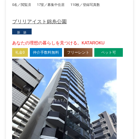
0名／閲覧済
17室／募集中住居
110枚／登録写真数
ブリリアイスト錦糸公園
新 築
あなたの理想の暮らしを見つける。KATAROKU
礼金0
仲介手数料無料
フリーレント
ペット可