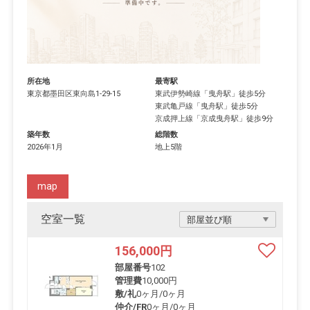
所在地
最寄駅
東京都
墨田区
東向島
1-29-15
東武伊勢崎線
「
曳舟駅
」徒歩5分
東武亀戸線
「
曳舟駅
」徒歩5分
京成押上線
「
京成曳舟駅
」徒歩9分
築年数
総階数
2026年1月
地上5階
map
空室一覧
156,000
円
部屋番号
102
管理費
10,000円
敷/礼
0ヶ月
/
0ヶ月
仲介/FR
0ヶ月
/
0ヶ月