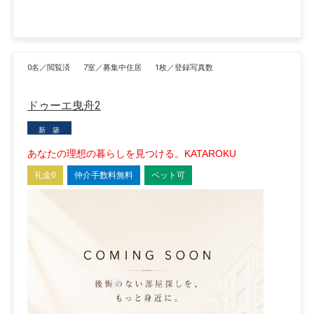
0名／閲覧済
7室／募集中住居
1枚／登録写真数
ドゥーエ曳舟2
新 築
あなたの理想の暮らしを見つける。KATAROKU
礼金0
仲介手数料無料
ペット可