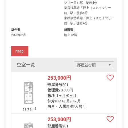
ツリー前）駅
」徒歩4分
都営浅草線
「
押上（スカイツリー
前）駅
」徒歩4分
東武伊勢崎線
「
押上（スカイツリー
前）駅
」徒歩4分
築年数
総階数
2026年2月
地上12階
map
空室一覧
253,000
円
部屋番号
201
管理費
20,000円
敷/礼
1ヶ月
/
0ヶ月
仲介/FR
0ヶ月
/
0ヶ月
向き・入居
東/即入居可
2
53.76m
253,000
円
部屋番号
301