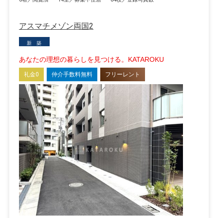
アスマチメゾン両国2
新 築
あなたの理想の暮らしを見つける。KATAROKU
礼金0
仲介手数料無料
フリーレント