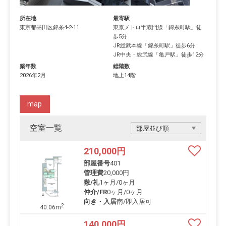
所在地
最寄駅
東京都
墨田区
錦糸
4-2-11
東京メトロ半蔵門線
「
錦糸町駅
」徒
歩5分
JR総武本線
「
錦糸町駅
」徒歩6分
JR中央・総武線
「
亀戸駅
」徒歩12分
築年数
総階数
2026年2月
地上14階
map
空室一覧
210,000
円
部屋番号
401
管理費
20,000円
敷/礼
1ヶ月
/
0ヶ月
仲介/FR
0ヶ月
/
0ヶ月
向き・入居
南/即入居可
2
40.06m
140,000
円