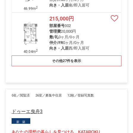
向き・入居
南/即入居可
2
46.99m
215,000
円
部屋番号
302
管理費
20,000円
敷/礼
0ヶ月
/
0ヶ月
仲介/FR
0ヶ月
/
0ヶ月
向き・入居
西/即入居可
2
40.04m
その他27件を表示
0名／閲覧済
26室／募集中住居
12枚／登録写真数
ドゥーエ曳舟3
新 築
あなたの理想の暮らしを見つける。KATAROKU