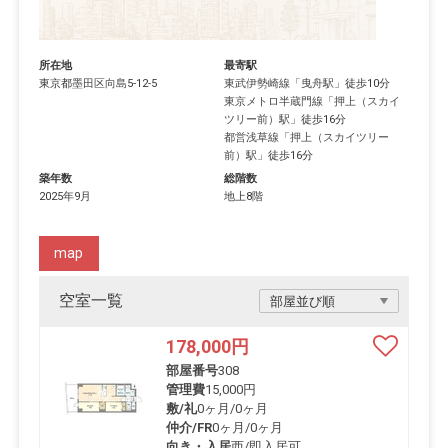
所在地
最寄駅
東京都
墨田区
向島
5-12-5
東武伊勢崎線
「
曳舟駅
」徒歩10分
東京メトロ半蔵門線
「
押上（スカイ
ツリー前）駅
」徒歩16分
都営浅草線
「
押上（スカイツリー
前）駅
」徒歩16分
築年数
総階数
2025年9月
地上8階
map
空室一覧
178,000
円
部屋番号
308
管理費
15,000円
敷/礼
0ヶ月
/
0ヶ月
仲介/FR
0ヶ月
/
0ヶ月
向き・入居
西/即入居可