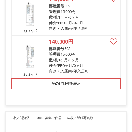
部屋番号
502
管理費
15,000円
敷/礼
1ヶ月
/
0ヶ月
仲介/FR
0ヶ月
/
0ヶ月
向き・入居
南/即入居可
2
25.22m
140,000
円
部屋番号
503
管理費
15,000円
敷/礼
1ヶ月
/
0ヶ月
仲介/FR
0ヶ月
/
0ヶ月
向き・入居
南/即入居可
2
25.27m
その他14件を表示
0名／閲覧済
10室／募集中住居
67枚／登録写真数