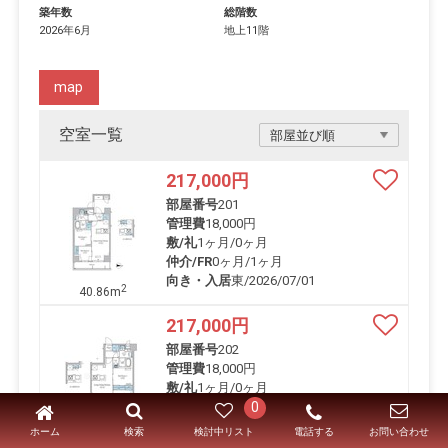
築年数
総階数
2026年6月
地上11階
map
空室一覧
217,000
円
部屋番号
201
管理費
18,000円
敷/礼
1ヶ月
/
0ヶ月
仲介/FR
0ヶ月
/
1ヶ月
向き・入居
東/2026/07/01
2
40.86m
217,000
円
部屋番号
202
管理費
18,000円
敷/礼
1ヶ月
/
0ヶ月
0
仲介/FR
0ヶ月
/
1ヶ月
向き・入居
東/2026/07/01
ホーム
電話する
検索
検討中リスト
お問い合わせ
2
40.32m