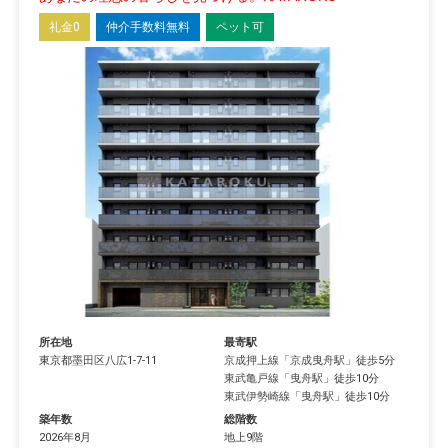
礼金0
仲介手数料無料
ペット可
所在地
最寄駅
東京都
墨田区
八広
1-7-11
京成押上線
「
京成曳舟駅
」徒歩5分
東武亀戸線
「
曳舟駅
」徒歩10分
東武伊勢崎線
「
曳舟駅
」徒歩10分
築年数
総階数
2026年8月
地上9階