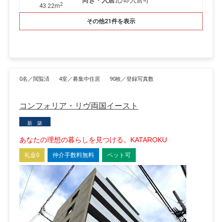
向き・入居
北/即入居可
2
43.22m
その他21件を表示
0名／閲覧済
4室／募集中住居
90枚／登録写真数
コンフォリア・リヴ両国イースト
新 築
あなたの理想の暮らしを見つける。KATAROKU
礼金0
仲介手数料無料
ペット可