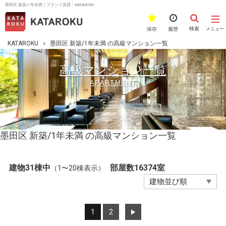
墨田区 新築/1年未満｜ブランド賃貸－KATAROKU
検索
保存
履歴
メニュー
KATAROKU
墨田区 新築/1年未満 の高級マンション一覧
高級マンション一覧
APARTMENT
墨田区 新築/1年未満 の高級マンション一覧
建物31棟中
部屋数16374室
（1〜20棟表示）
1
2
>