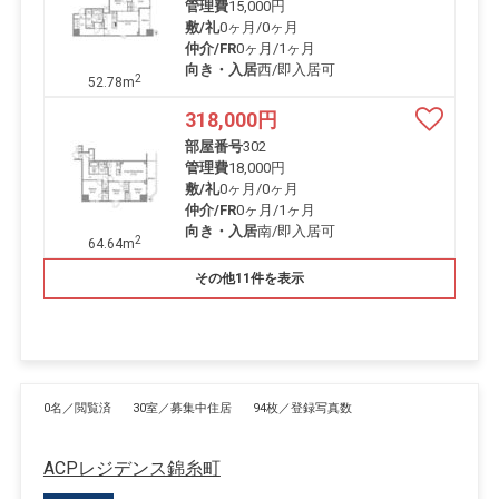
管理費
15,000円
敷/礼
0ヶ月
/
0ヶ月
仲介/FR
0ヶ月
/
1ヶ月
向き・入居
西/即入居可
2
52.78m
318,000
円
部屋番号
302
管理費
18,000円
敷/礼
0ヶ月
/
0ヶ月
仲介/FR
0ヶ月
/
1ヶ月
向き・入居
南/即入居可
2
64.64m
その他11件を表示
0名／閲覧済
30室／募集中住居
94枚／登録写真数
ACPレジデンス錦糸町