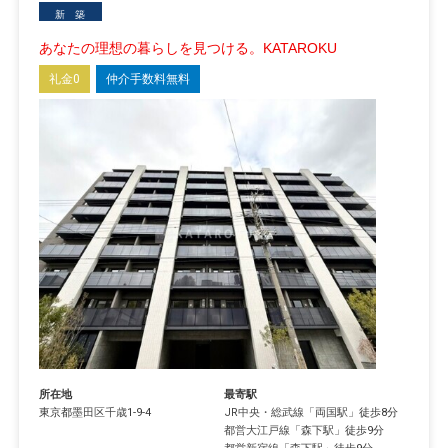
新 築
あなたの理想の暮らしを見つける。KATAROKU
礼金0
仲介手数料無料
所在地
最寄駅
東京都
墨田区
千歳
1-9-4
JR中央・総武線
「
両国駅
」徒歩8分
都営大江戸線
「
森下駅
」徒歩9分