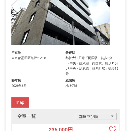
所在地
最寄駅
東京都
墨田区
亀沢
2-23-8
都営大江戸線
「
両国駅
」徒歩5分
JR中央・総武線
「
両国駅
」徒歩11分
JR中央・総武線
「
錦糸町駅
」徒歩15
分
築年数
総階数
2026年6月
地上7階
map
空室一覧
236,000
円