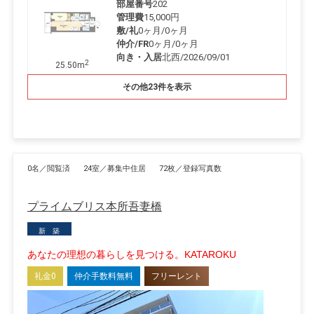
部屋番号
202
管理費
15,000円
敷/礼
0ヶ月
/
0ヶ月
仲介/FR
0ヶ月
/
0ヶ月
向き・入居
北西/2026/09/01
2
25.50m
その他23件を表示
0名／閲覧済
24室／募集中住居
72枚／登録写真数
プライムブリス本所吾妻橋
新 築
あなたの理想の暮らしを見つける。KATAROKU
礼金0
仲介手数料無料
フリーレント