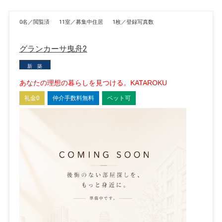
0名／閲覧済
11室／募集中住居
1枚／登録写真数
グランカーサ曳舟2
新 築
あなたの理想の暮らしを見つける。KATAROKU
礼金0
仲介手数料無料
ペット可