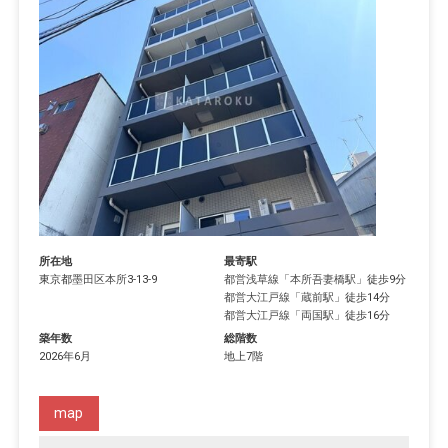
所在地
最寄駅
東京都
墨田区
本所
3-13-9
都営浅草線
「
本所吾妻橋駅
」徒歩9分
都営大江戸線
「
蔵前駅
」徒歩14分
都営大江戸線
「
両国駅
」徒歩16分
築年数
総階数
2026年6月
地上7階
map