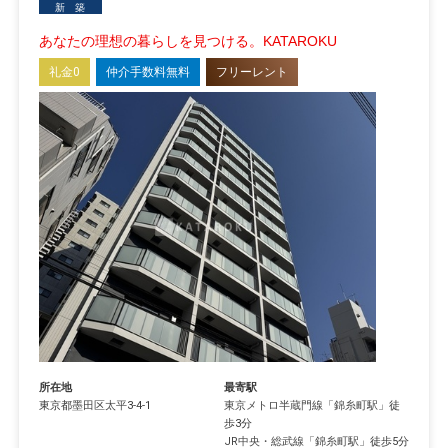
新 築
あなたの理想の暮らしを見つける。KATAROKU
礼金0
仲介手数料無料
フリーレント
所在地
最寄駅
東京都
墨田区
太平
3-4-1
東京メトロ半蔵門線
「
錦糸町駅
」徒
歩3分
JR中央・総武線
「
錦糸町駅
」徒歩5分