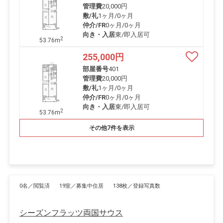
管理費
20,000円
敷/礼
1ヶ月
/
0ヶ月
仲介/FR
0ヶ月
/
0ヶ月
向き・入居
東/即入居可
2
53.76m
255,000
円
部屋番号
401
管理費
20,000円
敷/礼
1ヶ月
/
0ヶ月
仲介/FR
0ヶ月
/
0ヶ月
向き・入居
東/即入居可
2
53.76m
その他7件を表示
0名／閲覧済
19室／募集中住居
138枚／登録写真数
シーズンフラッツ両国サウス