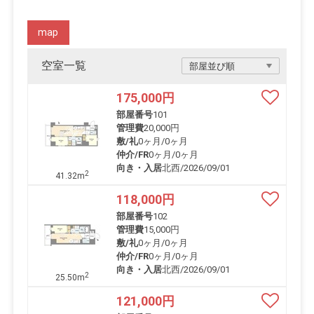
map
空室一覧
175,000
円
部屋番号
101
管理費
20,000円
敷/礼
0ヶ月
/
0ヶ月
仲介/FR
0ヶ月
/
0ヶ月
向き・入居
北西/2026/09/01
2
41.32m
118,000
円
部屋番号
102
管理費
15,000円
敷/礼
0ヶ月
/
0ヶ月
仲介/FR
0ヶ月
/
0ヶ月
向き・入居
北西/2026/09/01
2
25.50m
121,000
円