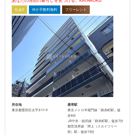
あなたの理想の暮らしを見つける。KATAROKU
礼金0
仲介手数料無料
フリーレント
所在地
最寄駅
東京都
墨田区
太平
3-11-9
東京メトロ半蔵門線
「
錦糸町駅
」徒
歩6分
JR中央・総武線
「
錦糸町駅
」徒歩7分
都営浅草線
「
押上（スカイツリー
前）駅
」徒歩13分