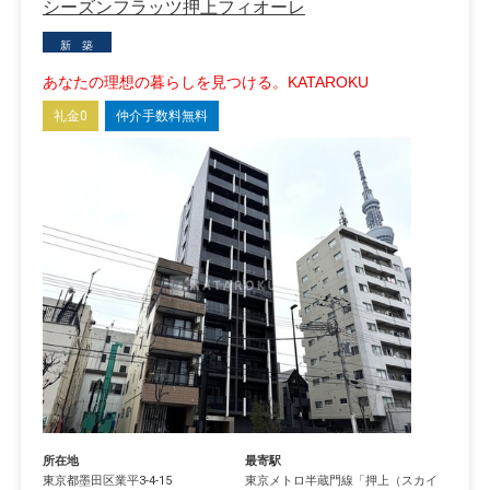
シーズンフラッツ押上フィオーレ
新 築
あなたの理想の暮らしを見つける。KATAROKU
礼金0
仲介手数料無料
所在地
最寄駅
東京都
墨田区
業平
3-4-15
東京メトロ半蔵門線
「
押上（スカイ