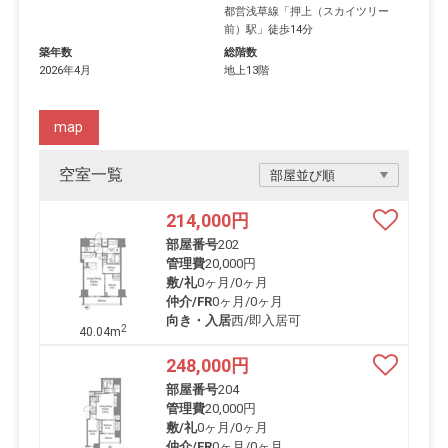
都営浅草線
「
押上（スカイツリー
前）駅
」徒歩14分
築年数
総階数
2026年4月
地上13階
map
空室一覧
214,000
円
部屋番号
202
管理費
20,000円
敷/礼
0ヶ月
/
0ヶ月
仲介/FR
0ヶ月
/
0ヶ月
向き・入居
西/即入居可
2
40.04m
248,000
円
部屋番号
204
管理費
20,000円
敷/礼
0ヶ月
/
0ヶ月
仲介/FR
0ヶ月
/
0ヶ月