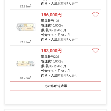
向き・入居
北西/即入居可
2
32.83m
156,000
円
部屋番号
103
管理費
10,000円
敷/礼
0ヶ月
/
0ヶ月
仲介/FR
0ヶ月
/
0ヶ月
向き・入居
北西/即入居可
2
32.83m
183,000
円
部屋番号
202
管理費
15,000円
敷/礼
0ヶ月
/
0ヶ月
仲介/FR
0ヶ月
/
0ヶ月
向き・入居
南西/即入居可
2
40.70m
その他4件を表示