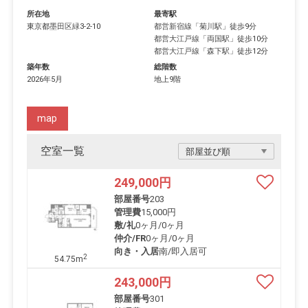
所在地
最寄駅
東京都
墨田区
緑
3-2-10
都営新宿線
「
菊川駅
」徒歩9分
都営大江戸線
「
両国駅
」徒歩10分
都営大江戸線
「
森下駅
」徒歩12分
築年数
総階数
2026年5月
地上9階
map
空室一覧
249,000
円
部屋番号
203
管理費
15,000円
敷/礼
0ヶ月
/
0ヶ月
仲介/FR
0ヶ月
/
0ヶ月
向き・入居
南/即入居可
2
54.75m
243,000
円
部屋番号
301