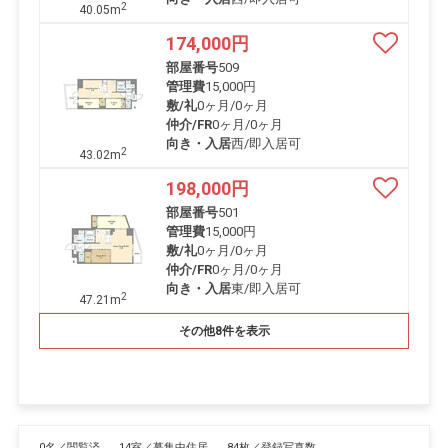
2
40.05m
174,000
円
部屋番号
509
管理費
15,000円
敷/礼
0ヶ月
/
0ヶ月
仲介/FR
0ヶ月
/
0ヶ月
向き・入居
西/即入居可
2
43.02m
198,000
円
部屋番号
501
管理費
15,000円
敷/礼
0ヶ月
/
0ヶ月
仲介/FR
0ヶ月
/
0ヶ月
向き・入居
東/即入居可
2
47.21m
その他8件を表示
0名／閲覧済
14室／募集中住居
84枚／登録写真数