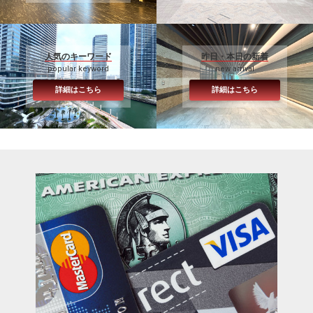
人気のキーワード
昨日・本日の新着
popular keyword
new arrival
詳細はこちら
詳細はこちら