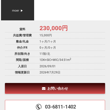
230,000
円
賃料
共益費/管理費
15,000円
敷金/礼金
1ヶ月
/
1ヶ月
仲介/FR
0ヶ月
/
0ヶ月
所在階/向き
11階/北
2
間取/面積
1DK+SIC+WIC/34.51m
入居日
2026/09/01
情報更新日
2026年7月29日
お問い合わせ
03-6811-1402