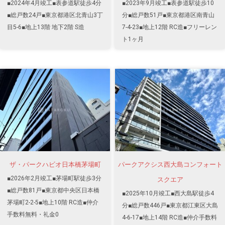
■2024年4月竣工■表参道駅徒歩4分
■2023年9月竣工■表参道駅徒歩10
■総戸数24戸■東京都港区北青山3丁
分■総戸数51戸■東京都港区南青山
目5-6■地上13階 地下2階 S造
7-4-23■地上12階 RC造■フリーレン
ト1ヶ月
ザ・パークハビオ日本橋茅場町
パークアクシス西大島コンフォート
■2026年2月竣工■茅場町駅徒歩3分
スクエア
■総戸数81戸■東京都中央区日本橋
■2025年10月竣工■西大島駅徒歩4
茅場町2-2-5■地上10階 RC造■仲介
分■総戸数446戸■東京都江東区大島
手数料無料・礼金0
4-6-17■地上14階 RC造■仲介手数料