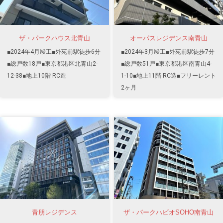
ザ・パークハウス北青山
オーパスレジデンス南青山
■2024年4月竣工■外苑前駅徒歩6分
■2024年3月竣工■外苑前駅徒歩7分
■総戸数18戸■東京都港区北青山2-
■総戸数51戸■東京都港区南青山4-
12-38■地上10階 RC造
1-10■地上11階 RC造■フリーレント
2ヶ月
青朋レジデンス
ザ・パークハビオSOHO南青山