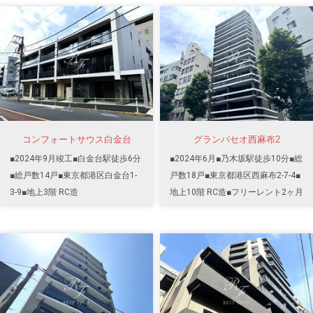
コンフォートサウス白金台
グランパセオ西麻布2
■2024年9月竣工■白金台駅徒歩6分
■2024年6月■乃木坂駅徒歩10分■総
■総戸数14戸■東京都港区白金台1-
戸数18戸■東京都港区西麻布2-7-4■
3-9■地上3階 RC造
地上10階 RC造■フリーレント2ヶ月