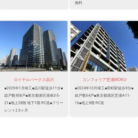
無料
ロイヤルパークス品川
コンフォリア芝浦MOKU
■2025年1月竣工■品川駅徒歩11分■
■2024年10月竣工■田町駅徒歩9分■
総戸数458戸■東京都港区港南3-5-
総戸数64戸■東京都港区芝浦4-11-
21■地上28階 地下1階 RC造■フリー
16■地上9階 RC造
レント2.5ヶ月