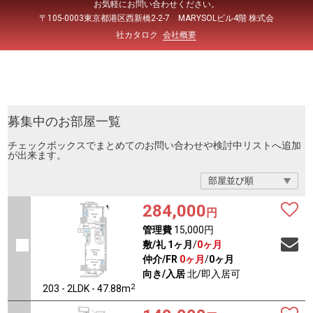
お気軽にお問い合わせください。
〒105-0003東京都港区西新橋2-2-7 MARYSOLビル4階 株式会
社カタロク
会社概要
募集中のお部屋一覧
チェックボックスでまとめてのお問い合わせや検討中リストへ追加
が出来ます。
284,000
円
管理費
15,000円
敷/礼
1ヶ月
/
0ヶ月
仲介/FR
0ヶ月
/
0ヶ月
向き/入居
北/即入居可
2
203 - 2LDK - 47.88m