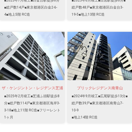
■2025年7月竣工■白金台駅徒歩6分
■2025年6月竣工■目黒駅徒歩6分■
■総戸数14戸■東京都港区白金2-6-
総戸数48戸■東京都港区白金台3-
4■地上5階 RC造
19-5■地上13階 RC造
ザ・ケンジントン・レジデンス芝浦
ブリックレジデンス南青山
■2025年2月竣工■芝浦ふ頭駅徒歩8
■2024年9月竣工■広尾駅徒歩13分■
分■総戸数114戸■東京都港区海岸3-
総戸数39戸■東京都港区南青山7-
3-18■地上11階 RC造■フリーレント
10-9
1ヶ月
■地上14階 RC造