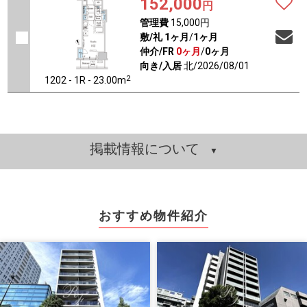
152,000
円
管理費
15,000円
敷/礼
1ヶ月
/
1ヶ月
仲介/FR
0ヶ月
/
0ヶ月
向き/入居
北/2026/08/01
2
1202 - 1R - 23.00m
掲載情報について
おすすめ物件紹介