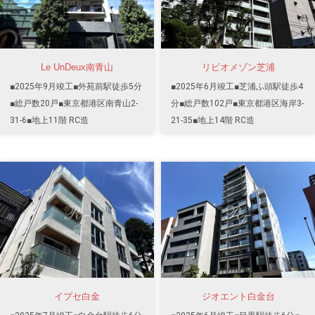
Le UnDeux南青山
リビオメゾン芝浦
■2025年9月竣工■外苑前駅徒歩5分
■2025年6月竣工■芝浦ふ頭駅徒歩4
■総戸数20戸■東京都港区南青山2-
分■総戸数102戸■東京都港区海岸3-
31-6■地上11階 RC造
21-35■地上14階 RC造
イプセ白金
ジオエント白金台