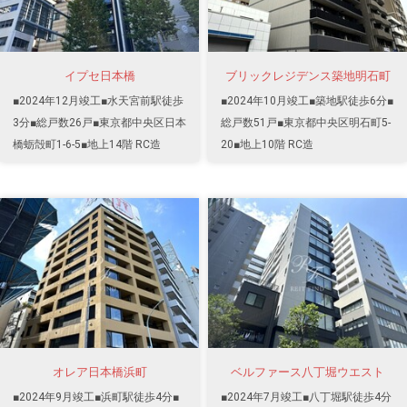
イプセ日本橋
ブリックレジデンス築地明石町
■2024年12月竣工■水天宮前駅徒歩
■2024年10月竣工■築地駅徒歩6分■
3分■総戸数26戸■東京都中央区日本
総戸数51戸■東京都中央区明石町5-
橋蛎殻町1-6-5■地上14階 RC造
20■地上10階 RC造
オレア日本橋浜町
ベルファース八丁堀ウエスト
■2024年9月竣工■浜町駅徒歩4分■
■2024年7月竣工■八丁堀駅徒歩4分