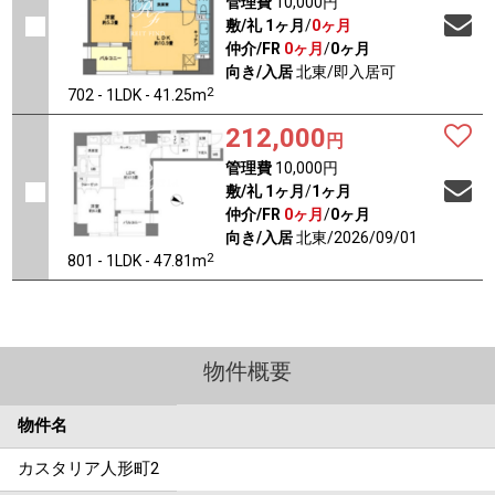
管理費
10,000円
敷/礼
1ヶ月
/
0ヶ月
仲介/FR
0ヶ月
/
0ヶ月
向き/入居
北東/即入居可
2
702 - 1LDK - 41.25m
212,000
円
管理費
10,000円
敷/礼
1ヶ月
/
1ヶ月
仲介/FR
0ヶ月
/
0ヶ月
向き/入居
北東/2026/09/01
2
801 - 1LDK - 47.81m
物件概要
物件名
カスタリア人形町2