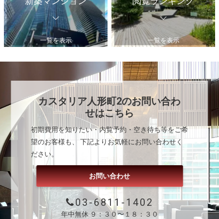
新築マンション
閲覧ランキング
一覧を表示
一覧を表示
カスタリア人形町2
のお問い合わ
せはこちら
初期費用を知りたい・内覧予約・空き待ち等をご希
望のお客様も、 下記よりお気軽にお問い合わせく
ださい。
お問い合わせ
03-6811-1402
年中無休 ９：３０〜１８：３０