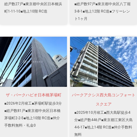
総戸数27戸■東京都中央区日本橋浜
■総戸数97戸■東京都中央区八丁堀
町1-11-10■地上10階 RC造
3-8-1■地上12階 RC造■フリーレン
ト1ヶ月
ザ・パークハビオ日本橋茅場町
パークアクシス西大島コンフォート
■2026年2月竣工■茅場町駅徒歩3分
スクエア
■総戸数81戸■東京都中央区日本橋
■2025年10月竣工■西大島駅徒歩4
茅場町2-2-5■地上10階 RC造■仲介
分■総戸数446戸■東京都江東区大島
手数料無料・礼金0
4-6-17■地上14階 RC造■仲介手数料
無料