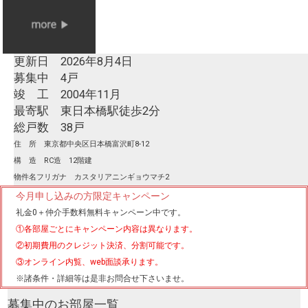
更新日 2026年8月4日
募集中 4戸
竣 工 2004年11月
最寄駅 東日本橋駅徒歩2分
総戸数 38戸
住 所 東京都中央区日本橋富沢町8-12
構 造 RC造 12階建
物件名フリガナ カスタリアニンギョウマチ2
今月申し込みの方限定キャンペーン
礼金0
＋
仲介手数料無料
キャンペーン中です。
①各部屋ごとにキャンペーン内容は異なります。
②初期費用のクレジット決済、分割可能です。
③オンライン内覧、web面談承ります。
※諸条件・詳細等は是非お問合せ下さいませ。
募集中のお部屋一覧