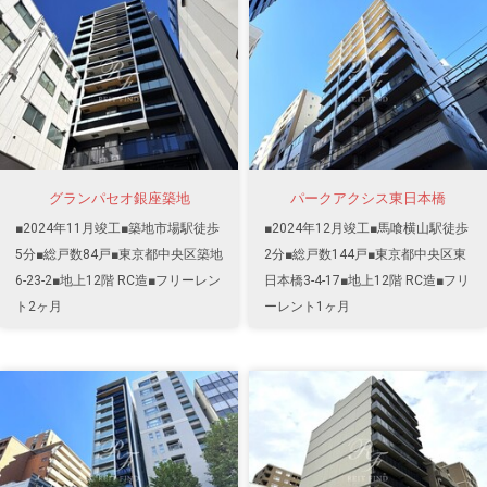
グランパセオ銀座築地
パークアクシス東日本橋
■2024年11月竣工■築地市場駅徒歩
■2024年12月竣工■馬喰横山駅徒歩
5分■総戸数84戸■東京都中央区築地
2分■総戸数144戸■東京都中央区東
6-23-2■地上12階 RC造■フリーレン
日本橋3-4-17■地上12階 RC造■フリ
ト2ヶ月
ーレント1ヶ月