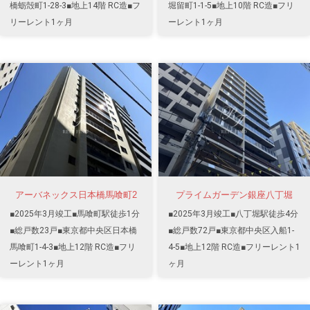
橋蛎殻町1-28-3■地上14階 RC造■フ
堀留町1-1-5■地上10階 RC造■フリ
リーレント1ヶ月
ーレント1ヶ月
アーバネックス日本橋馬喰町2
プライムガーデン銀座八丁堀
■2025年3月竣工■馬喰町駅徒歩1分
■2025年3月竣工■八丁堀駅徒歩4分
■総戸数23戸■東京都中央区日本橋
■総戸数72戸■東京都中央区入船1-
馬喰町1-4-3■地上12階 RC造■フリ
4-5■地上12階 RC造■フリーレント1
ーレント1ヶ月
ヶ月