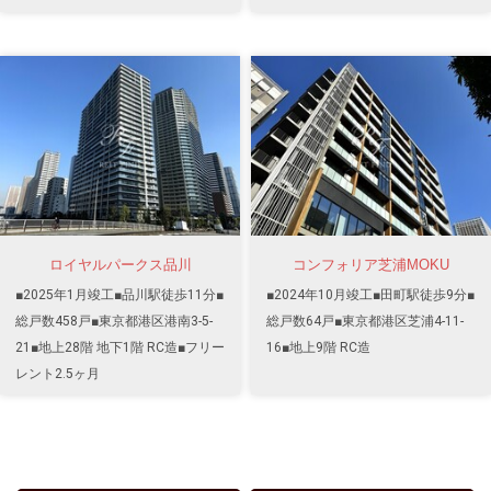
ロイヤルパークス品川
コンフォリア芝浦MOKU
■2025年1月竣工■品川駅徒歩11分■
■2024年10月竣工■田町駅徒歩9分■
総戸数458戸■東京都港区港南3-5-
総戸数64戸■東京都港区芝浦4-11-
21■地上28階 地下1階 RC造■フリー
16■地上9階 RC造
レント2.5ヶ月