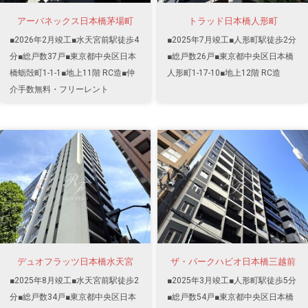
アーバネックス日本橋茅場町
トラッド日本橋人形町
■2026年2月竣工■水天宮前駅徒歩4
■2025年7月竣工■人形町駅徒歩2分
分■総戸数37戸■東京都中央区日本
■総戸数26戸■東京都中央区日本橋
橋蛎殻町1-1-1■地上11階 RC造■仲
人形町1-17-10■地上12階 RC造
介手数無料・フリーレント
デュオフラッツ日本橋水天宮
ザ・パークハビオ日本橋三越前
■2025年8月竣工■水天宮前駅徒歩2
■2025年3月竣工■人形町駅徒歩5分
分■総戸数34戸■東京都中央区日本
■総戸数54戸■東京都中央区日本橋