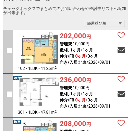
チェックボックスでまとめてのお問い合わせや検討中リストへ追加
が出来ます。
202,000
円
管理費
10,000円
敷/礼
1ヶ月
/
1ヶ月
仲介/FR
0ヶ月
/
0ヶ月
向き/入居
北東/2026/09/01
2
102 - 1LDK - 41.25m
236,000
円
管理費
10,000円
敷/礼
1ヶ月
/
1ヶ月
仲介/FR
0ヶ月
/
0ヶ月
向き/入居
北東/2026/09/01
2
301 - 1LDK - 47.81m
208,000
円