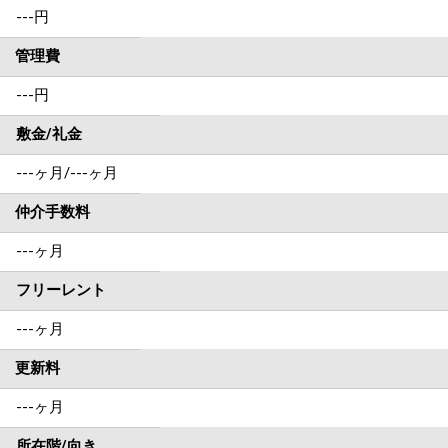
---
円
管理費
---円
敷金/礼金
---ヶ月
/
---ヶ月
仲介手数料
---ヶ月
フリーレント
---ヶ月
更新料
---ヶ月
所在階/向き