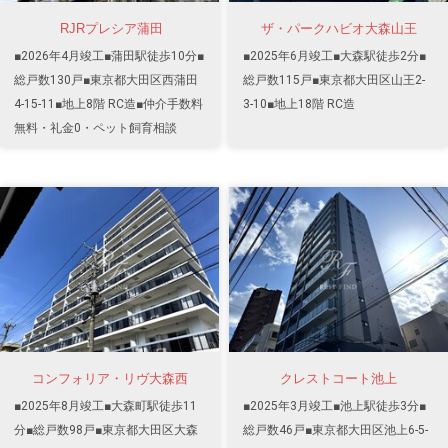
RJRプレシア蒲田
ザ・パークハビオ大森山王
■2026年4月竣工■蒲田駅徒歩10分■
■2025年6月竣工■大森駅徒歩2分■
総戸数130戸■東京都大田区西蒲田
総戸数115戸■東京都大田区山王2-
4-15-11■地上8階 RC造■仲介手数料
3-10■地上18階 RC造
無料・礼金0・ペット飼育相談
コンフォリア・リヴ大森西
クレストコート池上
■2025年8月竣工■大森町駅徒歩11
■2025年3月竣工■池上駅徒歩3分■
分■総戸数98戸■東京都大田区大森
総戸数46戸■東京都大田区池上6-5-