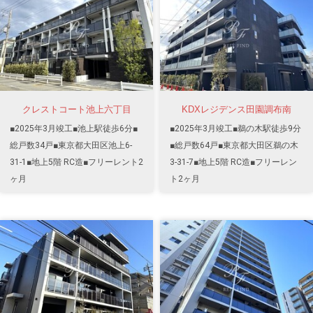
クレストコート池上六丁目
KDXレジデンス田園調布南
■2025年3月竣工■池上駅徒歩6分■
■2025年3月竣工■鵜の木駅徒歩9分
総戸数34戸■東京都大田区池上6-
■総戸数64戸■東京都大田区鵜の木
31-1■地上5階 RC造■フリーレント2
3-31-7■地上5階 RC造■フリーレン
ヶ月
ト2ヶ月