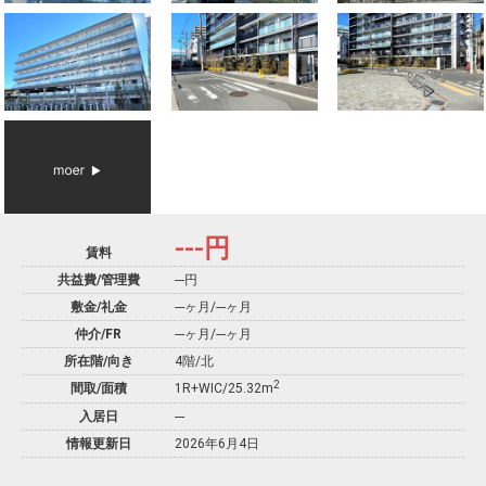
---
円
賃料
共益費/管理費
---円
敷金/礼金
---ヶ月
/
---ヶ月
仲介/FR
---ヶ月
/
---ヶ月
所在階/向き
4階/北
2
間取/面積
1R+WIC/25.32m
入居日
---
情報更新日
2026年6月4日