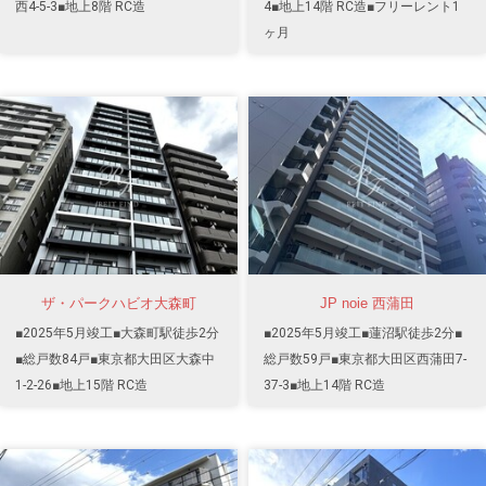
西4-5-3■地上8階 RC造
4■地上14階 RC造■フリーレント1
ヶ月
ザ・パークハビオ大森町
JP noie 西蒲田
■2025年5月竣工■大森町駅徒歩2分
■2025年5月竣工■蓮沼駅徒歩2分■
■総戸数84戸■東京都大田区大森中
総戸数59戸■東京都大田区西蒲田7-
1-2-26■地上15階 RC造
37-3■地上14階 RC造