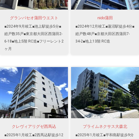
グランパセオ蒲田ウエスト
nido蒲田
■2024年9月竣工■池上駅徒歩5分■
■2024年12月竣工■蓮沼駅徒歩4分■
総戸数35戸■東京都大田区西蒲田2-
総戸数48戸■京都大田区西蒲田7-
6-18■地上5階 RC造■フリーレント2
34-2■地上13階 RC造
ヶ月
クレヴィアリグゼ西馬込
プライムネクサス大森北
■2025年1月竣工■2西馬込駅徒歩12
■2025年1月竣工■平和島駅徒歩9分