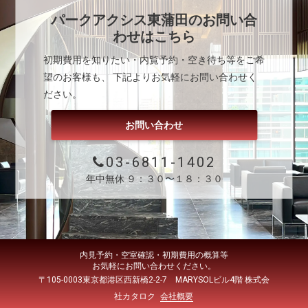
パークアクシス東蒲田
のお問い合
わせはこちら
初期費用を知りたい・内覧予約・空き待ち等をご希
望のお客様も、 下記よりお気軽にお問い合わせく
ださい。
お問い合わせ
03-6811-1402
年中無休 ９：３０〜１８：３０
内見予約・空室確認・初期費用の概算等
お気軽にお問い合わせください。
〒105-0003東京都港区西新橋2-2-7 MARYSOLビル4階 株式会
社カタロク
会社概要