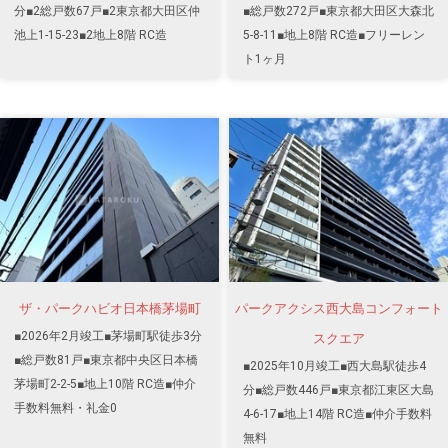
分■2総戸数67戸■2東京都大田区仲
■総戸数272戸■東京都大田区大森北
池上1-15-23■2地上8階 RC造
5-8-11■地上8階 RC造■フリーレン
ト1ヶ月
ザ・パークハビオ日本橋茅場町
パークアクシス西大島コンフォート
■2026年2月竣工■茅場町駅徒歩3分
スクエア
■総戸数81戸■東京都中央区日本橋
■2025年10月竣工■西大島駅徒歩4
茅場町2-2-5■地上10階 RC造■仲介
分■総戸数446戸■東京都江東区大島
手数料無料・礼金0
4-6-17■地上14階 RC造■仲介手数料
無料