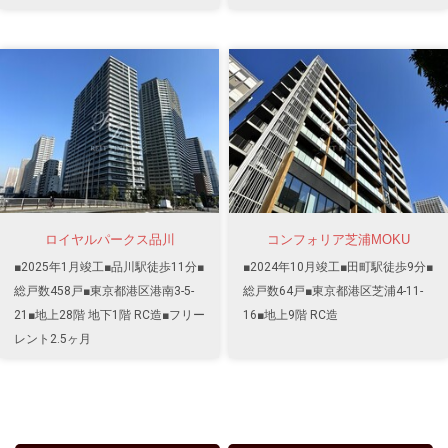
ロイヤルパークス品川
コンフォリア芝浦MOKU
■2025年1月竣工■品川駅徒歩11分■
■2024年10月竣工■田町駅徒歩9分■
総戸数458戸■東京都港区港南3-5-
総戸数64戸■東京都港区芝浦4-11-
21■地上28階 地下1階 RC造■フリー
16■地上9階 RC造
レント2.5ヶ月